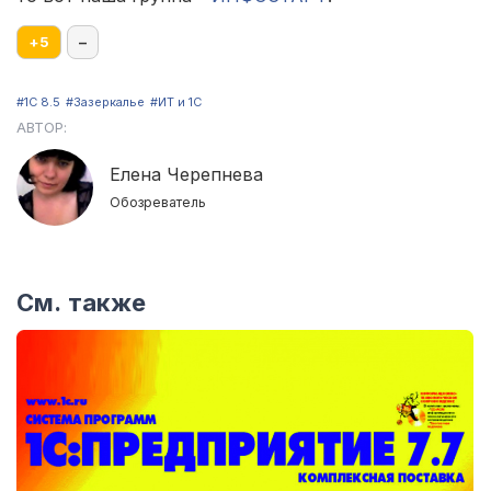
+
5
–
#1С 8.5
#Зазеркалье
#ИТ и 1С
АВТОР:
Елена Черепнева
Обозреватель
См. также