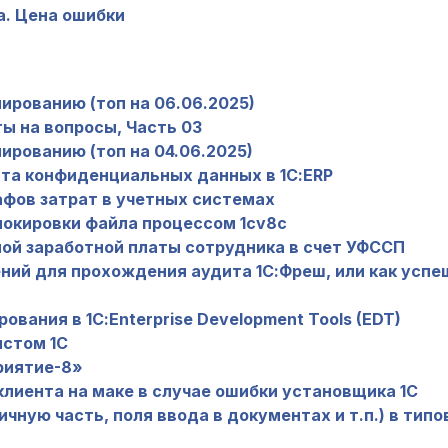
. Цена ошибки
ированию (топ на 06.06.2025)
ы на вопросы, Часть 03
ированию (топ на 04.06.2025)
ита конфиденциальных данных в 1С:ERP
афов затрат в учетных системах
блокировки файла процессом 1cv8c
ой заработной платы сотрудника в счет УФССП
ний для прохождения аудита 1С:Фреш, или как успе
вания в 1С:Enterprise Development Tools (EDT)
истом 1С
приятие-8»
клиента на маке в случае ошибки установщика 1С
чную часть, поля ввода в документах и т.п.) в тип