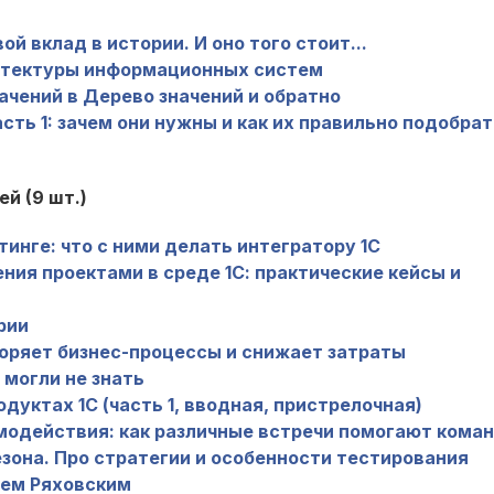
й вклад в истории. И оно того стоит...
хитектуры информационных систем
чений в Дерево значений и обратно
ть 1: зачем они нужны и как их правильно подобрат
й (9 шт.)
тинге: что с ними делать интегратору 1С
ия проектами в среде 1С: практические кейсы и
рии
коряет бизнес-процессы и снижает затраты
 могли не знать
одуктах 1С (часть 1, вводная, пристрелочная)
модействия: как различные встречи помогают кома
езона. Про стратегии и особенности тестирования
рем Ряховским