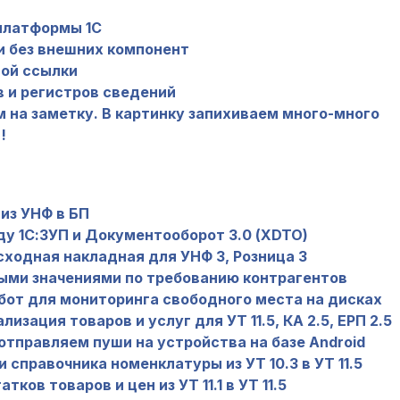
платформы 1С
и без внешних компонент
ной ссылки
 и регистров сведений
 на заметку. В картинку запихиваем много-много
!
из УНФ в БП
у 1С:ЗУП и Документооборот 3.0 (XDTO)
сходная накладная для УНФ 3, Розница 3
ыми значениями по требованию контрагентов
бот для мониторинга свободного места на дисках
лизация товаров и услуг для УТ 11.5, КА 2.5, ЕРП 2.5
тправляем пуши на устройства на базе Android
 справочника номенклатуры из УТ 10.3 в УТ 11.5
ков товаров и цен из УТ 11.1 в УТ 11.5