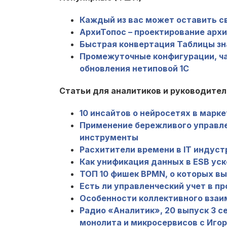
Каждый из вас может оставить сво
АрхиТопос – проектирование ар
Быстрая конвертация Таблицы зна
Промежуточные конфигурации, час
обновления нетиповой 1С
Статьи для аналитиков и руководителе
10 инсайтов о нейросетях в марке
Применение бережливого управлен
инструменты
Расхитители времени в IT индуст
Как унификация данных в ESB ус
ТОП 10 фишек BPMN, о которых вы
Есть ли управленческий учет в пр
Особенности коллективного взаи
Радио «Аналитик», 20 выпуск 3 с
монолита и микросервисов с Иго