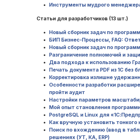
Инструменты мудрого менеджера
Статьи для разработчиков (13 шт.)
Новый сборник задач по программ
БИП Бизнес-Процессы, FAQ: Ответ
Новый сборник задач по программ
Разграничение полномочий и защ
Два подхода к использованию Гр
Печать документа PDF из 1С без 
Корректировка излишне удержанн
Особенности разработки расшире
пройти аудит
Настройки параметров масштабиро
Мой опыт становления программ
PostgreSQL и Linux для «1С:Пред
Как вручную установить тонкого 
Поиск по вхождению (ввод в табли
решениях (УТ, КА, ERP)