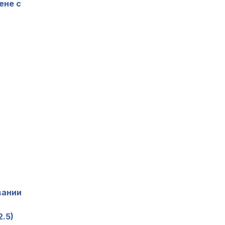
ене с
вании
.5)