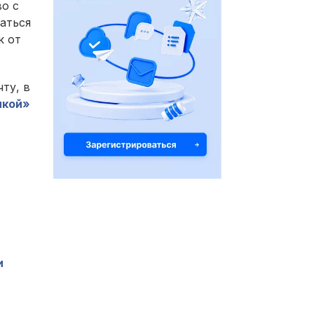
о с
аться
к от
ту, в
лкой»
и