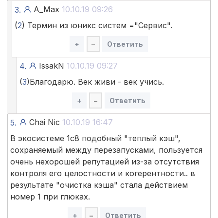
A_Max
10.10.19 09:26
3.
(
2
) Термин из юникс систем ="Сервис".
+
–
Ответить
IssakN
10.10.19 09:27
4.
(
3
)Благодарю. Век живи - век учись.
+
–
Ответить
Chai Nic
10.10.19 16:47
5.
В экосистеме 1с8 подобный "теплый кэш",
сохраняемый между перезапусками, пользуется
очень нехорошей репутацией из-за отсутствия
контроля его целостности и когерентности.. в
результате "очистка кэша" стала действием
номер 1 при глюках.
+
–
Ответить