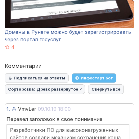
Домены в Рунете можно будет зарегистрировать
через портал госуслуг
4
Комментарии
Подписаться на ответы
Инфостарт бот
Сортировка:
Древо развёрнутое
Свернуть все
VmvLer
09.10.19 18:00
1.
Перевел заголовок в свое понимание
Разработчики ПО для высоконагруженных
сайтов создали механизм сохранения кэша