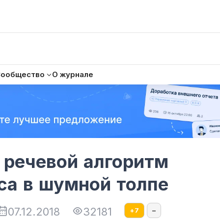
Сообщество
О журнале
и речевой алгоритм
са в шумной толпе
07.12.2018
32181
+
7
–