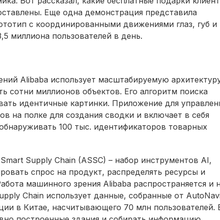
мика. Бот рассказал, какие бесплатные подарки клиен
доставлены. Еще одна демонстрация представила
ототип с координированными движениями глаз, губ и
3,5 миллиона пользователей в день.
жений Alibaba использует масштабируемую архитектур
ть сотни миллионов объектов. Его алгоритм поиска
вать идентичные картинки. Приложение для управлен
в на полке для создания сводки и включает в себя
обнаруживать 100 тыс. идентификаторов товарных
Smart Supply Chain (ASSC) – набор инструментов AI,
овать спрос на продукт, распределять ресурсы и
абота машинного зрения Alibaba распространяется и 
Supply Chain использует данные, собранные от AutoNavi
ции в Китае, насчитывающего 70 млн пользователей. 
вно построенные здания и собирать информацию,