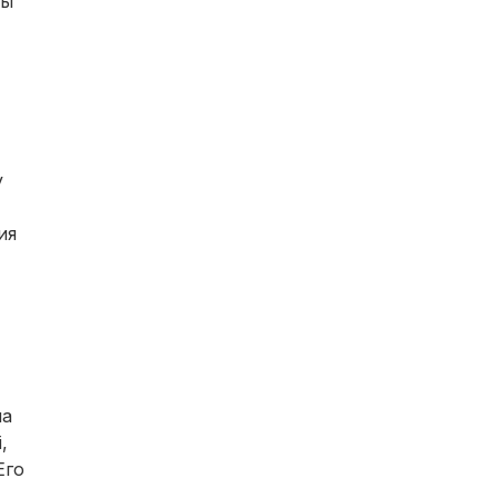
ты
у
ия
на
,
Его