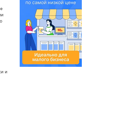
ое
ии
о
ки и