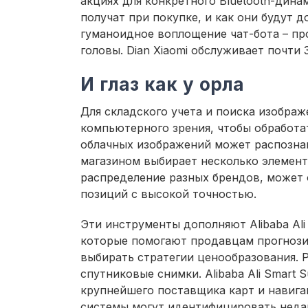
акциях для конкретного Bluetooth-дина
получат при покупке, и как они будут 
гуманоидное воплощение чат-бота – пр
головы. Dian Xiaomi обслуживает почти 
И глаз как у орла
Для складского учета и поиска изобра
компьютерного зрения, чтобы обработа
облачных изображений может распозна
магазином выбирает несколько элементо
распределение разных брендов, может 
позиций с высокой точностью.
Эти инструменты дополняют Alibaba Ali 
которые помогают продавцам прогнозир
выбирать стратегии ценообразования. Р
спутниковые снимки. Alibaba Ali Smart 
крупнейшего поставщика карт и навига
системы могут идентифицировать неда