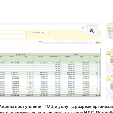
Анализ поступления ТМЦ и услуг в разрезе организа
ых документов, счетов учета, ставок НДС. Подробн