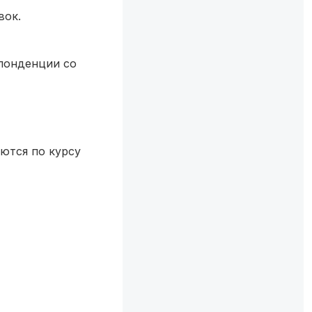
вок.
спонденции со
ются по курсу