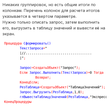
Никаких группировок, но есть общие итоги по
колонкам. Перечень колонок для расчета итогов
указывается в четвертом параметре.
Нужно только описать запрос, затем выполнить
его, выгрузить в таблицу значений и вывести её на
экран.
Процедура
Сформировать
()
	ТекстЗапроса
=
"
|//..................................
|"
;
	Запрос
=
СоздатьОбъект
(
"Запрос"
)
;
Если
 Запрос.Выполнить
(
ТекстЗапроса
)
=
0
Тогда
Возврат
;
КонецЕсли
;
	РезТаблица
=
СоздатьОбъект
(
"ТаблицаЗначений"
)
;
	Запрос.Выгрузить
(
РезТаблица
,
1
,
0
)
;
	глВывестиТаблицуЗначений
(
РезТаблица
,
"Экспресс
КонецПроцедуры