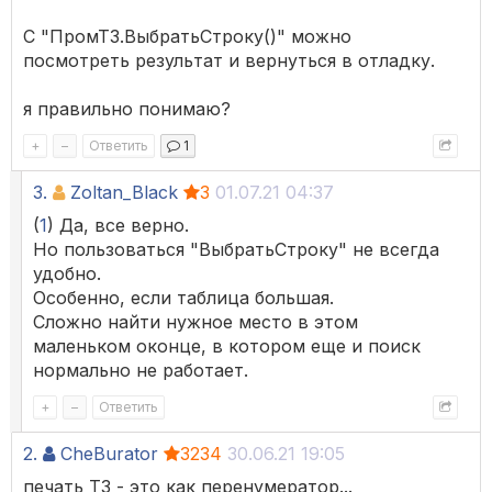
С "ПромТЗ.ВыбратьСтроку()" можно
посмотреть результат и вернуться в отладку.
я правильно понимаю?
+
–
Ответить
1
3.
Zoltan_Black
3
01.07.21 04:37
(
1
) Да, все верно.
Но пользоваться "ВыбратьСтроку" не всегда
удобно.
Особенно, если таблица большая.
Сложно найти нужное место в этом
маленьком оконце, в котором еще и поиск
нормально не работает.
+
–
Ответить
2.
CheBurator
3234
30.06.21 19:05
печать ТЗ - это как перенумератор...