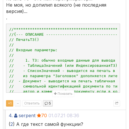
Не моя, но допилил всякого (не последняя
версия)...
.
//**************************************************
//{--- ОПИСАНИЕ ------------------------------------
// ПечатьТЗ()
//
// Входные параметры:
//
//     1. ТЗ: обычно входные данные для вывода в вид
//    - ТаблицаЗначений (или ИндексированнаяТЗ) - вы
//    - СписокЗначений - выводится на печать в виде 
//    из параметра "Заголовок" дополняется литералом
//  - Документ - выводится на печать табличная часть
//    символьной идентификацией документа по типу "Р
//    автор и комментарий к документу если в конфигу
Показать
//
//     2. Заголовок: заголовок таблицы в печформе и 
+
1
–
Ответить
5
//    по умолчанию - не задан
//
4.
serpent
70
01.07.21 08:36
//     3. КолонкиПоНазваниям: 1 - в шапке выводятся 
//    по умолчанию(1) - заглавия колонок из представ
(
2
) А где текст самой функции?
//