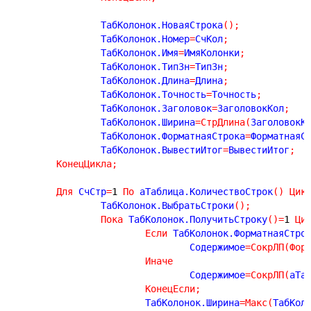
		ТабКолонок.НоваяСтрока
(
)
;
		ТабКолонок.Номер
=
СчКол
;
		ТабКолонок.Имя
=
ИмяКолонки
;
		ТабКолонок.ТипЗн
=
ТипЗн
;
		ТабКолонок.Длина
=
Длина
;
		ТабКолонок.Точность
=
Точность
;
		ТабКолонок.Заголовок
=
ЗаголовокКол
;
		ТабКолонок.Ширина
=
СтрДлина
(
ЗаголовокК
		ТабКолонок.ФорматнаяСтрока
=
ФорматнаяС
		ТабКолонок.ВывестиИтог
=
ВывестиИтог
;
КонецЦикла
;
Для
 СчСтр
=
1
По
 аТаблица.КоличествоСтрок
(
)
Цик
		ТабКолонок.ВыбратьСтроки
(
)
;
Пока
 ТабКолонок.ПолучитьСтроку
(
)
=
1
Ци
Если
 ТабКолонок.ФорматнаяСтро
				Содержимое
=
СокрЛП
(
Фор
Иначе
				Содержимое
=
СокрЛП
(
аТа
КонецЕсли
;
			ТабКолонок.Ширина
=
Макс
(
ТабКол