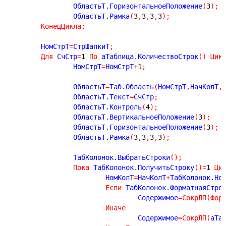
		ОбластьТ.ГоризонтальноеПоложение
(
3
)
;
		ОбластьТ.Рамка
(
3
,
3
,
3
,
3
)
;
КонецЦикла
;
	НомСтрТ
=
СтрШапкиТ
;
Для
 СчСтр
=
1
По
 аТаблица.КоличествоСтрок
(
)
Цик
		НомСтрТ
=
НомСтрТ
+
1
;
		ОбластьТ
=
Таб.Область
(
НомСтрТ
,
НачКолТ
,
		ОбластьТ.Текст
=
СчСтр
;
		ОбластьТ.Контроль
(
4
)
;
		ОбластьТ.ВертикальноеПоложение
(
3
)
;
		ОбластьТ.ГоризонтальноеПоложение
(
3
)
;
		ОбластьТ.Рамка
(
3
,
3
,
3
,
3
)
;
		ТабКолонок.ВыбратьСтроки
(
)
;
Пока
 ТабКолонок.ПолучитьСтроку
(
)
=
1
Ци
			НомКолТ
=
НачКолТ
+
ТабКолонок.Но
Если
 ТабКолонок.ФорматнаяСтро
				Содержимое
=
СокрЛП
(
Фор
Иначе
				Содержимое
=
СокрЛП
(
аТа