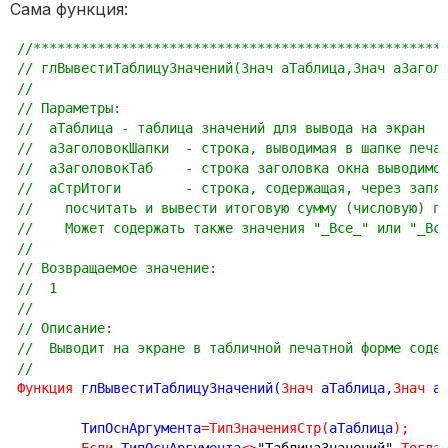
Сама функция:
//***************************************************
// глВывестиТаблицуЗначений(Знач аТаблица,Знач аЗагол
//
// Параметры: 
//  аТаблица - таблица значений для вывода на экран
//  аЗаголовокШапки  - строка, выводимая в шапке печа
//  аЗаголовокТаб    - строка заголовка окна выводимо
//  аСтрИтоги        - строка, содержащая, через запя
//    посчитать и вывести итоговую сумму (числовую) п
//    Может содержать также значения "_Все_" или "_Вс
//
// Возвращаемое значение:
//  1
//
// Описание:
//  Выводит на экране в табличной печатной форме соде
//
Функция
глВывестиТаблицуЗначений
(
Знач
 аТаблица,
Знач
 а
	ТипОснАргумента
=
ТипЗначенияСтр
(
аТаблица
)
;
Если
 ТипОснАргумента
<
>
"ТаблицаЗначений"
Тогда