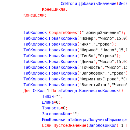
			СпИтоги.ДобавитьЗначение
(
ИмяЭ
КонецЦикла
;
КонецЕсли
;
	ТабКолонок
=
СоздатьОбъект
(
"ТаблицаЗначений"
)
;
	ТабКолонок.НоваяКолонка
(
"Номер"
,
"Число"
,
15
,
0
)
	ТабКолонок.НоваяКолонка
(
"Имя"
,
"Строка"
)
;
	ТабКолонок.НоваяКолонка
(
"Ширина"
,
"Число"
,
15
,
0
	ТабКолонок.НоваяКолонка
(
"ТипЗн"
,
"Строка"
)
;
	ТабКолонок.НоваяКолонка
(
"Длина"
,
"Число"
,
15
,
0
)
	ТабКолонок.НоваяКолонка
(
"Точность"
,
"Число"
,
15
	ТабКолонок.НоваяКолонка
(
"Заголовок"
,
"Строка"
)
	ТабКолонок.НоваяКолонка
(
"ФорматнаяСтрока"
,
"Ст
	ТабКолонок.НоваяКолонка
(
"ВывестиИтог"
,
"Число"
Для
 СчКол
=
1
По
 аТаблица.КоличествоКолонок
(
)
Ц
		ТипЗн
=
""
;
		Длина
=
0
;
		Точность
=
0
;
		ЗаголовокКол
=
""
;
		ИмяКолонки
=
аТаблица.ПолучитьПараметры
Если
ПустоеЗначение
(
ЗаголовокКол
)
=
1
Т