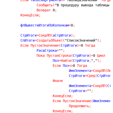
Сообщить
(
"В процедуру вывода таблицы 
Возврат
0
;
КонецЕсли
;
	флВывестиИтогиПоКолонкам
=
0
;
	СтрИтоги
=
СокрЛП
(
аСтрИтоги
)
;
	СпИтоги
=
СоздатьОбъект
(
"СписокЗначений"
)
;
Если
ПустоеЗначение
(
СтрИтоги
)
=
0
Тогда
		РасшСтрока
=
""
;
Пока
ПустаяСтрока
(
СтрИтоги
)
=
0
Цикл
			Поз
=
Найти
(
СтрИтоги
,
","
)
;
Если
 Поз
<
>
0
Тогда
				ИмяЭлемента
=
СокрЛП
(
Ле
				СтрИтоги
=
Сред
(
СтрИтог
Иначе
				ИмяЭлемента
=
СокрЛП
(
Ст
				СтрИтоги
=
""
;
КонецЕсли
;
Если
ПустоеЗначение
(
ИмяЭлемен
Продолжить
;
КонецЕсли
;