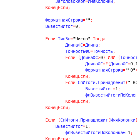
		    ЗаголовокКол
=
ИмяКолонки
;
КонецЕсли
;
		ФорматнаяСтрока
=
""
;
		ВывестиИтог
=
0
;
Если
 ТипЗн
=
"Число"
Тогда
			ДлинаФС
=
Длина
;
			ТочностьФС
=
Точность
;
Если
(
ДлинаФС
>
0
)
ИЛИ
(
Точност
				ДлинаФС
=
?
(
ДлинаФС
=
0
,
1
				ФорматнаяСтрока
=
"Ч0"
+
КонецЕсли
;
Если
 СпИтоги.Принадлежит
(
"_Вс
				ВывестиИтог
=
1
;
				флВывестиИтогиПоКолон
КонецЕсли
;
КонецЕсли
;
Если
(
СпИтоги.Принадлежит
(
ИмяКолонки
)
		    ВывестиИтог
=
1
;
			флВывестиИтогиПоКолонкам
=
1
;
КонецЕсли
;