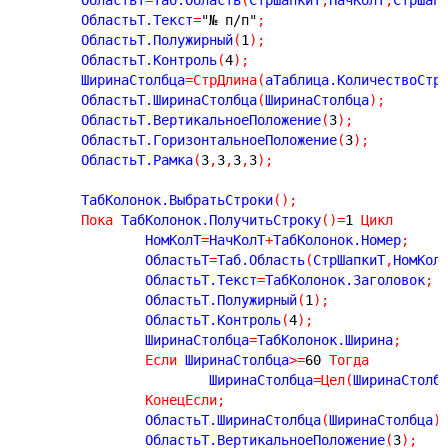
	ОбластьТ.Текст
=
"№ п/п"
;
	ОбластьТ.Полужирный
(
1
)
;
	ОбластьТ.Контроль
(
4
)
;
	ШиринаСтолбца
=
СтрДлина
(
аТаблица.КоличествоСтр
	ОбластьТ.ШиринаСтолбца
(
ШиринаСтолбца
)
;
	ОбластьТ.ВертикальноеПоложение
(
3
)
;
	ОбластьТ.ГоризонтальноеПоложение
(
3
)
;
	ОбластьТ.Рамка
(
3
,
3
,
3
,
3
)
;
	ТабКолонок.ВыбратьСтроки
(
)
;
Пока
 ТабКолонок.ПолучитьСтроку
(
)
=
1
Цикл
		НомКолТ
=
НачКолТ
+
ТабКолонок.Номер
;
		ОбластьТ
=
Таб.Область
(
СтрШапкиТ
,
НомКол
		ОбластьТ.Текст
=
ТабКолонок.Заголовок
;
		ОбластьТ.Полужирный
(
1
)
;
		ОбластьТ.Контроль
(
4
)
;
		ШиринаСтолбца
=
ТабКолонок.Ширина
;
Если
 ШиринаСтолбца
>
=
60
Тогда
			ШиринаСтолбца
=
Цел
(
ШиринаСтолб
КонецЕсли
;
		ОбластьТ.ШиринаСтолбца
(
ШиринаСтолбца
)
		ОбластьТ.ВертикальноеПоложение
(
3
)
;