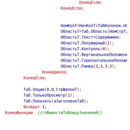
КонецЕсли
;
КонецЕсли
;
			НомКолТ
=
НачКолТ
+
ТабКолонок.Но
			ОбластьТ
=
Таб.Область
(
НомСтрТ
,
			ОбластьТ.Текст
=
Содержимое
;
			ОбластьТ.Полужирный
(
1
)
;
			ОбластьТ.Контроль
(
4
)
;
			ОбластьТ.ВертикальноеПоложени
			ОбластьТ.ГоризонтальноеПоложе
			ОбластьТ.Рамка
(
3
,
3
,
3
,
3
)
;
КонецЦикла
;
КонецЕсли
;
	Таб.Опции
(
0
,
0
,
СтрШапкиТ
)
;
	Таб.ТолькоПросмотр
(
1
)
;
	Таб.Показать
(
аЗаголовокТаб
)
;
Возврат
1
;
КонецФункции
//глВывестиТаблицуЗначений()