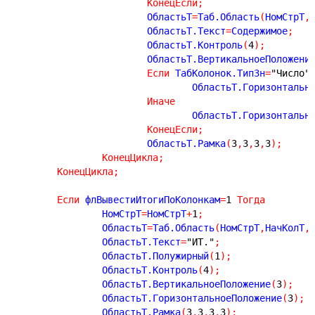
КонецЕсли
;
			ОбластьТ
=
Таб.Область
(
НомСтрТ
,
			ОбластьТ.Текст
=
Содержимое
;
			ОбластьТ.Контроль
(
4
)
;
			ОбластьТ.ВертикальноеПоложени
Если
 ТабКолонок.ТипЗн
=
"Число"
				ОбластьТ.Горизонталь
Иначе
				ОбластьТ.Горизонталь
КонецЕсли
;
			ОбластьТ.Рамка
(
3
,
3
,
3
,
3
)
;
КонецЦикла
;
КонецЦикла
;
Если
 флВывестиИтогиПоКолонкам
=
1
Тогда
		НомСтрТ
=
НомСтрТ
+
1
;
		ОбластьТ
=
Таб.Область
(
НомСтрТ
,
НачКолТ
,
		ОбластьТ.Текст
=
"ИТ."
;
		ОбластьТ.Полужирный
(
1
)
;
		ОбластьТ.Контроль
(
4
)
;
		ОбластьТ.ВертикальноеПоложение
(
3
)
;
		ОбластьТ.ГоризонтальноеПоложение
(
3
)
;
		ОбластьТ.Рамка
(
3
,
3
,
3
,
3
)
;