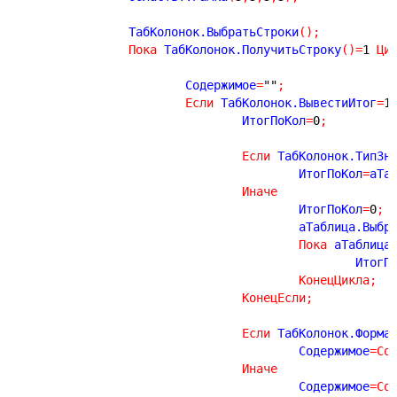
		ТабКолонок.ВыбратьСтроки
(
)
;
Пока
 ТабКолонок.ПолучитьСтроку
(
)
=
1
Ци
			Содержимое
=
""
;
Если
 ТабКолонок.ВывестиИтог
=
1
				ИтогПоКол
=
0
;
Если
 ТабКолонок.ТипЗн
					ИтогПоКол
=
аТа
Иначе
					ИтогПоКол
=
0
;
					аТаблица.Выб
Пока
 аТаблица
						Ито
КонецЦикла
;
КонецЕсли
;
Если
 ТабКолонок.Форма
					Содержимое
=
Со
Иначе
					Содержимое
=
Со