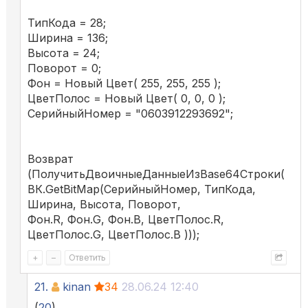
ТипКода = 28;
Ширина = 136;
Высота = 24;
Поворот = 0;
Фон = Новый Цвет( 255, 255, 255 );
ЦветПолос = Новый Цвет( 0, 0, 0 );
СерийныйНомер = "0603912293692";
Возврат
(ПолучитьДвоичныеДанныеИзBase64Строки(
ВК.GetBitMap(СерийныйНомер, ТипКода,
Ширина, Высота, Поворот,
Фон.R, Фон.G, Фон.B, ЦветПолос.R,
ЦветПолос.G, ЦветПолос.B )));
+
–
Ответить
21.
kinan
34
28.06.24 12:40
(
20
)