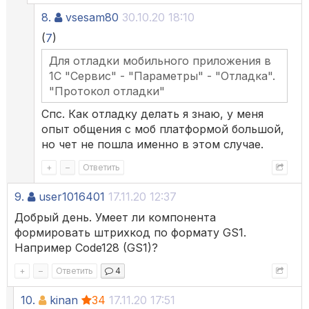
8.
vsesam80
30.10.20 18:10
(
7
)
Для отладки мобильного приложения в
1С "Сервис" - "Параметры" - "Отладка".
"Протокол отладки"
Спс. Как отладку делать я знаю, у меня
опыт общения с моб платформой большой,
но чет не пошла именно в этом случае.
+
–
Ответить
9.
user1016401
17.11.20 12:37
Добрый день. Умеет ли компонента
формировать штрихкод по формату GS1.
Например Code128 (GS1)?
+
–
Ответить
4
10.
kinan
34
17.11.20 17:51