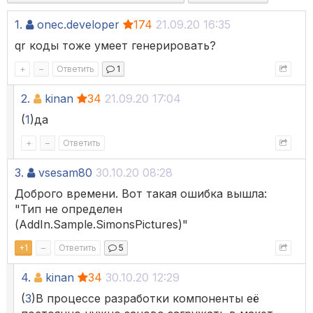
1.
onec.developer
174
21.09.20 16:35
qr коды тоже умеет генерировать?
+
–
Ответить
1
2.
kinan
34
21.09.20 17:04
(
1
)да
+
–
Ответить
3.
vsesam80
30.10.20 08:28
Доброго времени. Вот такая ошибка вышла:
"Тип не определен
(AddIn.Sample.SimonsPictures)"
+
1
–
Ответить
5
4.
kinan
34
30.10.20 12:29
(
3
)В процессе разработки компоненты её