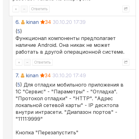
+
–
Ответить
6.
kinan
34
30.10.20 17:39
(
5
)
Функционал компоненты предполагает
наличие Android. Она никак не может
работать в другой операционной системе.
+
–
Ответить
7.
kinan
34
30.10.20 17:49
(
5
) Для отладки мобильного приложения в
1С "Сервис" - "Параметры" - "Отладка".
"Протокол отладки" - "НТТР". "Адрес
локальной сетевой карты" - IP десктопа
внутри интрасети. "Диапазон портов" -
"1111:9999"
Кнопка "Перезапустить"