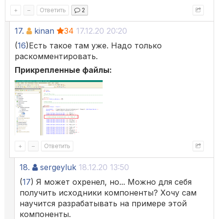
+
–
Ответить
2
17.
kinan
34
17.12.20 20:20
(
16
)Есть такое там уже. Надо только
раскомментировать.
Прикрепленные файлы:
+
–
Ответить
18.
sergeyluk
18.12.20 13:50
(
17
) Я может охренел, но... Можно для себя
получить исходники компоненты? Хочу сам
научится разрабатывать на примере этой
компоненты.