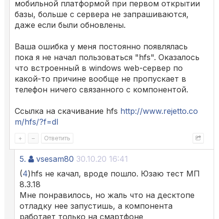
мобильной платформой при первом открытии
базы, больше с сервера не запрашиваются,
даже если были обновлены.
Ваша ошибка у меня постоянно появлялась
пока я не начал пользоваться "hfs". Оказалось
что встроенный в windows web-сервер по
какой-то причине вообще не пропускает в
телефон ничего связанного с компонентой.
Ссылка на скачивание hfs
http://www.rejetto.co
m/hfs/?f=dl
+
–
Ответить
5.
vsesam80
30.10.20 16:41
(
4
)hfs не качал, вроде пошло. Юзаю тест МП
8.3.18
Мне понравилось, но жаль что на десктопе
отладку нее запустишь, а компонента
работает только на смартфоне