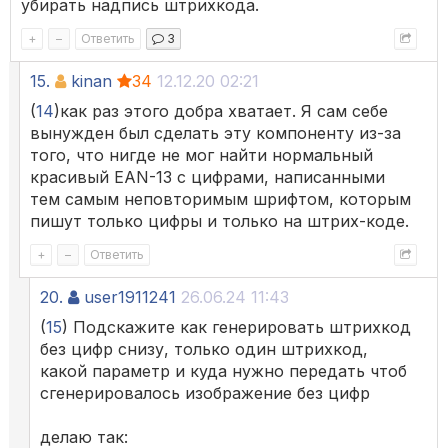
убирать надпись штрихкода.
+
–
Ответить
3
15.
kinan
34
12.12.20 02:21
(
14
)как раз этого добра хватает. Я сам себе
вынужден был сделать эту компоненту из-за
того, что нигде не мог найти нормальный
красивый EAN-13 с цифрами, написанными
тем самым неповторимым шрифтом, которым
пишут только цифры и только на штрих-коде.
+
–
Ответить
20.
user1911241
26.06.24 11:43
(
15
) Подскажите как генерировать штрихкод
без цифр снизу, только один штрихкод,
какой параметр и куда нужно передать чтоб
сгенерировалось изображение без цифр
делаю так: