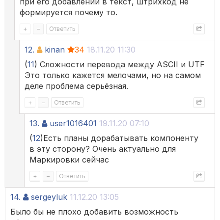
при его добавлении в текст, штрихкод не
формируется почему то.
+
–
Ответить
12.
kinan
34
18.11.20 11:30
(
11
) Сложности перевода между ASCII и UTF
Это только кажется мелочами, но на самом
деле проблема серьёзная.
+
–
Ответить
13.
user1016401
19.11.20 07:10
(
12
)Есть планы дорабатывать компоненту
в эту сторону? Очень актуально для
Маркировки сейчас
+
–
Ответить
14.
sergeyluk
11.12.20 13:05
Было бы не плохо добавить возможность