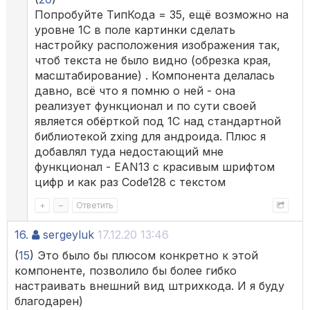
Попробуйте ТипКода = 35, ещё возможно на
уровне 1С в поле картинки сделать
настройку расположения изображения так,
чтоб текста не было видно (обрезка края,
масштабирование) . Компонента делалась
давно, всё что я помню о ней - она
реализует функционал и по сути своей
является обёрткой под 1С над стандартной
библиотекой zxing для андроида. Плюс я
добавлял туда недостающий мне
функционал - EAN13 с красивым шрифтом
цифр и как раз Code128 c текстом
+
–
Ответить
16.
sergeyluk
17.12.20 13:46
(
15
) Это было бы плюсом конкретно к этой
компоненте, позволило бы более гибко
настраивать внешний вид штрихкода. И я буду
благодарен)