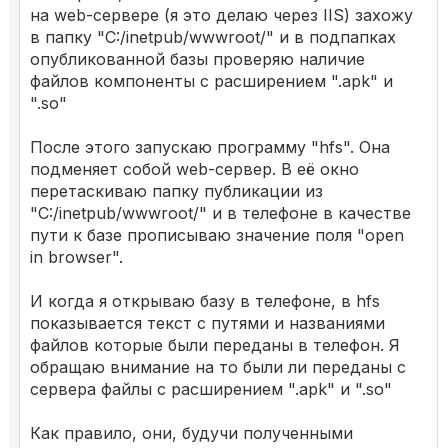
на web-сервере (я это делаю через IIS) захожу
в папку "C:/inetpub/wwwroot/" и в подпапках
опубликованной базы проверяю наличие
файлов компоненты с расширением ".apk" и
".so"
После этого запускаю программу "hfs". Она
подменяет собой web-сервер. В её окно
перетаскиваю папку публикации из
"C:/inetpub/wwwroot/" и в телефоне в качестве
пути к базе прописываю значение поля "open
in browser".
И когда я открываю базу в телефоне, в hfs
показывается текст с путями и названиями
файлов которые были переданы в телефон. Я
обращаю внимание на то были ли переданы с
сервера файлы с расширением ".apk" и ".so"
Как правило, они, будучи полученными