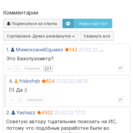
Комментарии
Подписаться на ответы
Инфостарт бот
Сортировка:
Древо развёрнутое
Свернуть все
1.
МимохожийОднако
142
20.02.22 10:15
Это Базопузометр?
+
–
Ответить
1
4.
frkbvfnjh
824
21.02.22 06:10
(
1
) Да :)
+
–
Ответить
2.
Yashazz
4932
20.02.22 17:12
Советую автору тщательнее поискать на ИС,
потому что подобные разработки были во