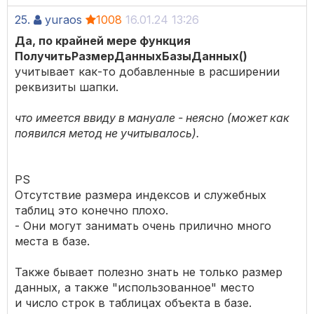
25.
yuraos
1008
16.01.24 13:26
Да, по крайней мере функция
ПолучитьРазмерДанныхБазыДанных()
учитывает как-то добавленные в расширении
реквизиты шапки.
что имеется ввиду в мануале - неясно (может как
появился метод не учитывалось).
PS
Отсутствие размера индексов и служебных
таблиц это конечно плохо.
- Они могут занимать очень прилично много
места в базе.
Также бывает полезно знать не только размер
данных, а также "использованное" место
и число строк в таблицах объекта в базе.