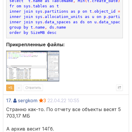
select
t
.
name
as
TableName
,
Min
(
t
.
create_date
)
as
C
fr
om
sys
.
tables
as
t
inner
join
sys
.
partitions
as
p
on
t
.
object_id
=
p
.
ob
inner
join
sys
.
allocation_units
as
u
on
p
.
partition_
inner
join
sys
.
data_spaces
as
ds
on
u
.
data_space_id
group
by
t
.
name
,
ds
.
name
order
by
SizeMB
desc
Прикрепленные файлы:
+
5
–
Ответить
17.
sergkom
3
22.04.22 10:55
Странно как-то. По отчету все объекты весят 5
703,17 МБ
А архив весит 14Гб.