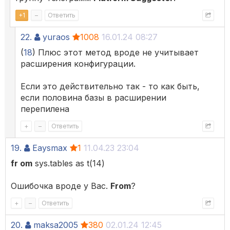
+
1
–
Ответить
22.
yuraos
1008
16.01.24 08:27
(
18
) Плюс этот метод вроде не учитывает
расширения конфигурации.
Если это действительно так - то как быть,
если половина базы в расширении
перепилена
+
–
Ответить
19.
Eaysmax
1
11.04.23 23:04
fr om
sys.tables as t(14)
Ошибочка вроде у Вас.
From
?
+
–
Ответить
20.
maksa2005
380
02.01.24 12:45