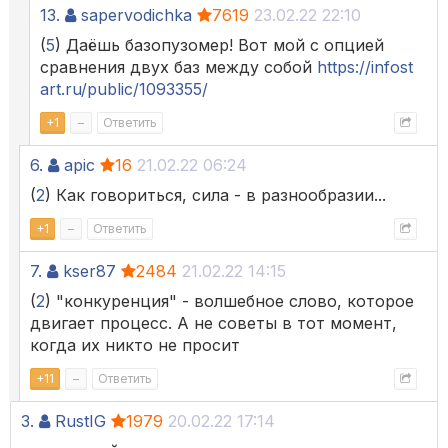
13.
sapervodichka
7619
23.02.22 22:10
(
5
) Даёшь базопузомер! Вот мой с опцией
сравнения двух баз между собой
https://infost
art.ru/public/1093355/
+
1
–
Ответить
6.
apic
16
21.02.22 06:24
(
2
) Как говориться, сила - в разнообразии...
+
1
–
Ответить
7.
kser87
2484
21.02.22 14:15
(
2
) "конкуренция" - волшебное слово, которое
двигает процесс. А не советы в тот момент,
когда их никто не просит
+
11
–
Ответить
3.
RustIG
1979
20.02.22 17:14