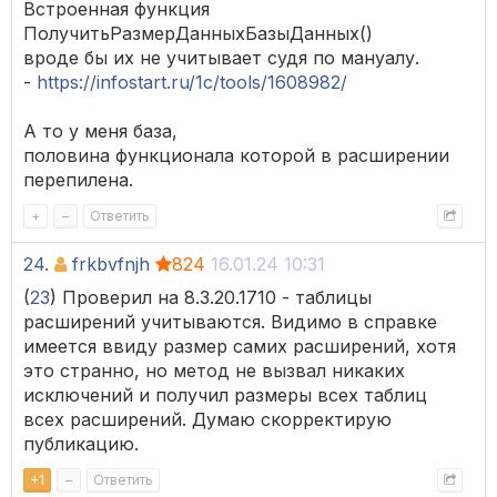
Встроенная функция
ПолучитьРазмерДанныхБазыДанных()
вроде бы их не учитывает судя по мануалу.
-
https://infostart.ru/1c/tools/1608982/
А то у меня база,
половина функционала которой в расширении
перепилена.
+
–
Ответить
24.
frkbvfnjh
824
16.01.24 10:31
(
23
) Проверил на 8.3.20.1710 - таблицы
расширений учитываются. Видимо в справке
имеется ввиду размер самих расширений, хотя
это странно, но метод не вызвал никаких
исключений и получил размеры всех таблиц
всех расширений. Думаю скорректирую
публикацию.
+
1
–
Ответить