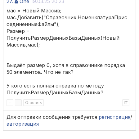
27.
One
19.03.25 20:23
мас = Новый Массив;
мас.Добавить("Справочник.НоменклатураПрис
оединенныеФайлы");
Размер =
ПолучитьРазмерДанныхБазыДанных(Новый
Массив,мас);
Выдаёт размер 0, хотя в справочнике порядка
50 элементов. Что не так?
У кого есть полная справка по методу
ПолучитьРазмерДанныхБазыДанных?
+
–
Ответить
Для отправки сообщения требуется
регистрация
/
авторизация