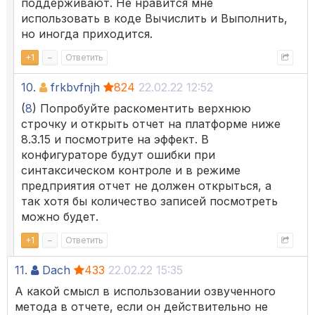
поддерживают. Не нравится мне
использовать в коде Вычислить и Выполнить,
но иногда приходится.
+
1
–
Ответить
10.
frkbvfnjh
824
22.02.22 12:52
(
8
) Попробуйте раскоментить верхнюю
строчку и открыть отчет на платформе ниже
8.3.15 и посмотрите на эффект. В
конфигураторе будут ошибки при
синтаксическом контроле и в режиме
предприятия отчет не должен открыться, а
так хотя бы количество записей посмотреть
можно будет.
+
1
–
Ответить
11.
Dach
433
22.02.22 15:35
А какой смысл в использовании озвученного
метода в отчете, если он действительно не