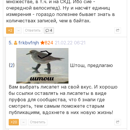
множестве, в т.ч. и на СКД. Ибо сие -
очередной велосипед). Ну и насчёт единиц
измерения - гораздо полезнее бывает знать в
количествах записей, чем в байтах.
+
2
–
Ответить
4
5.
frkbvfnjh
824
21.02.22 06:21
(
2
)
Штош, предлагаю
Вам выбрать лисапет на свой вкус. И хорошо
бы ссылки оставлять на лисапеты в виде
пруфов для сообщества, что б знали где
смотреть, тем самым поможете старым
публикациям, вдохнете в них новую жизнь!
+
20
–
Ответить