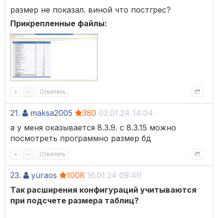
размер не показал. виной что постгрес?
Прикрепленные файлы:
+
–
Ответить
21.
maksa2005
380
02.01.24 14:04
а у меня оказывается 8.3.9. с 8.3.15 можно
посмотреть программно размер бд
+
–
Ответить
23.
yuraos
1008
16.01.24 09:49
Так расширения конфигураций учитываются
при подсчете размера таблиц?