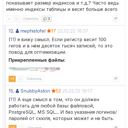
показывает размер индексов и т.д.? Часто ведь
именно индексы таблицы и весят больше всего
+
–
Ответить
3
12.
mephistofel
17
22.02.22 16:37
(
11
) я вижу смысл. Если регистр весит 100
гигов и в нём десяток тысяч записей, то это
повод для оптимизации.
Прикрепленные файлы:
+
1
–
Ответить
15.
SnubbyAston
52
25.02.22 16:17
(
11
) А еще смысл в том, что он должен
работать для любой базы: файловой,
PostgreSQL, MS SQL... И без указания логинов/
паролей от скюля, которых может и не быть.
+
4
–
Ответить