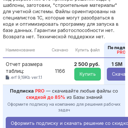
шаблоны, заготовки, "строительные материалы"
для учетной системы. Файлы ориентированы на
специалистов 1С, которые могут разобраться в
коде и оптимизировать программу для запуска в
базе данных. Гарантии работоспособности нет.
Возврата нет. Технической поддержки нет.
По подпи
Наименование
Скачано
Купить файл
PRO
Отчет размера
2 500 руб.
1 SM
таблиц:
1166
Купить
Скачат
.erf 9,19Kb ver:1.1
Подписка
PRO
— скачивайте любые файлы со
скидкой до 85%
из Базы знаний
Оформите подписку на компанию для решения рабочих
задач
Оформить подписку и скачать решение со скидк