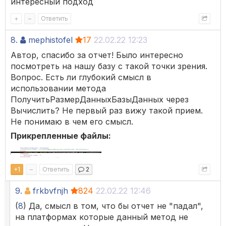
интересный подход
+
–
Ответить
8.
mephistofel
17
22.02.22 12:23
Автор, спасибо за отчет! Было интересно
посмотреть на нашу базу с такой точки зрения.
Вопрос. Есть ли глубокий смысл в
использовании метода
ПолучитьРазмерДанныхБазыДанных через
Вычислить? Не первый раз вижу такой прием.
Не понимаю в чем его смысл.
Прикрепленные файлы:
+
1
–
Ответить
2
9.
frkbvfnjh
824
22.02.22 12:46
(
8
) Да, смысл в том, что бы отчет не "падал",
на платформах которые данный метод не