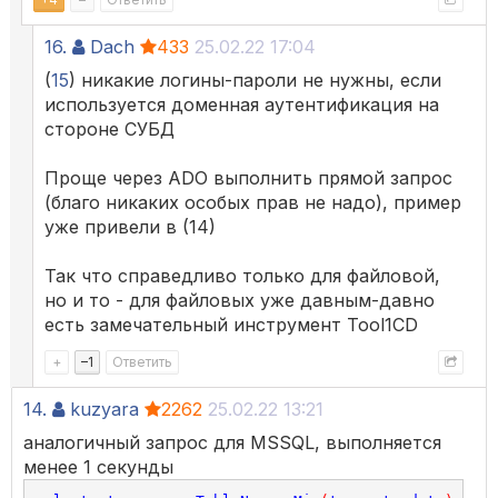
16.
Dach
433
25.02.22 17:04
(
15
) никакие логины-пароли не нужны, если
используется доменная аутентификация на
стороне СУБД
Проще через ADO выполнить прямой запрос
(благо никаких особых прав не надо), пример
уже привели в (14)
Так что справедливо только для файловой,
но и то - для файловых уже давным-давно
есть замечательный инструмент Tool1CD
+
–
1
Ответить
14.
kuzyara
2262
25.02.22 13:21
аналогичный запрос для MSSQL, выполняется
менее 1 секунды