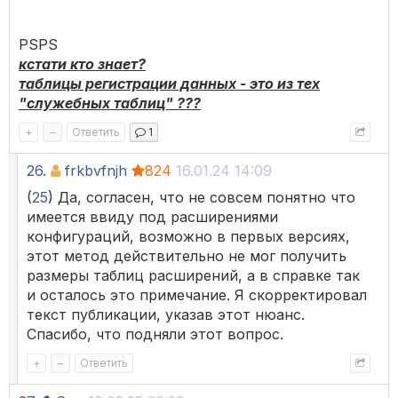
PSPS
кстати кто знает?
таблицы регистрации данных - это из тех
"служебных таблиц" ???
+
–
Ответить
1
26.
frkbvfnjh
824
16.01.24 14:09
(
25
) Да, согласен, что не совсем понятно что
имеется ввиду под расширениями
конфигураций, возможно в первых версиях,
этот метод действительно не мог получить
размеры таблиц расширений, а в справке так
и осталось это примечание. Я скорректировал
текст публикации, указав этот нюанс.
Спасибо, что подняли этот вопрос.
+
–
Ответить