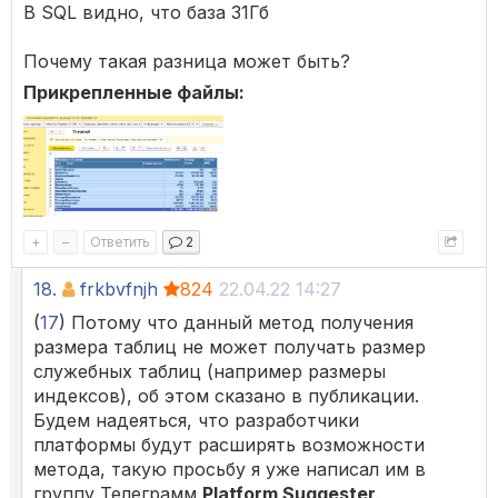
В SQL видно, что база 31Гб
Почему такая разница может быть?
Прикрепленные файлы:
+
–
Ответить
2
18.
frkbvfnjh
824
22.04.22 14:27
(
17
) Потому что данный метод получения
размера таблиц не может получать размер
служебных таблиц (например размеры
индексов), об этом сказано в публикации.
Будем надеяться, что разработчики
платформы будут расширять возможности
метода, такую просьбу я уже написал им в
группу Телеграмм
Platform Suggester
.