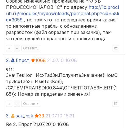
Обраба изначально проживала на "КЛУБ
ПРОФЕССИОНАЛОВ 1С" по адресу
http://1c.procl
ub.ru/modules/mydownloads/personal.php?cid=5&li
d=3059
, но там что-то последнее время какие-
то непонятные траблы с обновлениями
разработок (файл обрезает при закачке), так
что для пущей сохранности положил сюда.
+
–
Ответить
2.
Ёпрст
1068
21.07.10 16:08
err:
ЗначТекКол=ИсхТабЗн.ПолучитьЗначение(НомС
трИсхТабЗн,ИмяТекКол);
{C:\TEMP\RAR$DI00.844\ОТЧЕТПОТАБЗН.ERT(1
85)}: Номер за пределами значения!
+
–
Ответить
3.
sau_nsk
39
21.07.10 16:31
Re 2. Ёпрст 21.07.2010 16:08