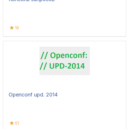
18
Openconf upd. 2014
61