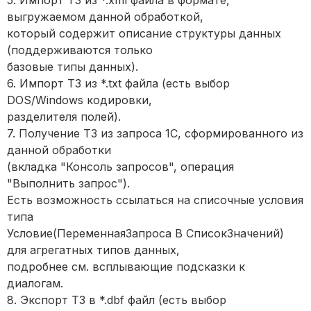
5. Импорт ТЗ из *.xml файла в формате,
выгружаемом данной обработкой,
который содержит описание структуры данных
(поддерживаются только
базовые типы данных).
6. Импорт ТЗ из *.txt файла (есть выбор
DOS/Windows кодировки,
разделителя полей).
7. Получение ТЗ из запроса 1С, сформированного из
данной обработки
(вкладка "Консоль запросов", операция
"Выполнить запрос").
Есть возможность ссылаться на списочные условия
типа
Условие(ПеременнаяЗапроса В СписокЗначений)
для агрегатных типов данных,
подробнее см. всплывающие подсказки к
диалогам.
8. Экспорт ТЗ в *.dbf файл (есть выбор