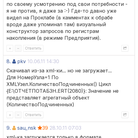
по своему усмотрению под свои потребности -
я не против, я даже за :-) Где-то давно уже
видел на Проклабе (в камментах к обрабе
вроде даже упоминал там) визуальный
конструктор запросов по регистрам
накопления (в режиме Предприятия).
+
–
Ответить
8.
pkv
10.06.11 14:30
Скачивал из-за xml-ки... но не загружает...
Для НомерУзла=1 По
XMLУзел.КоличествоПодчиненных() Цикл
{E:\ОТЧЕТПОТАБЗН.ERT(2080)}: Значение не
представляет агрегатный объект
(КоличествоПодчиненных)
+
–
Ответить
9.
sau_nsk
39
28.10.11 07:03
xml-ка загружается только в формате,