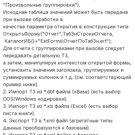
"Произвольные группировки").
Исходная таблица значений может быть передана
при вызове обработки в
качестве параметра открытия в конструкции типа
ОткрытьФорму("Отчет",ТабЗнСтрокиОтчета,
КаталогИБ()+"ExtForms\ОтчетПоТабЗн.ert");
Для отчета с группировками при вызове следует
передавать детальную ТЗ,
а затем, манипулируя контекстом открытой формы,
установить значения заголовка, группируемых и
суммируемых колонок и т.д. (см. соответствующий
пример ниже).
2. Импорт ТЗ из *.dbf файла (xBase) (есть выбор
DOS/Windows кодировки).
3. Импорт ТЗ из *.xls файла (Excel) (есть выбор
листа книги).
4. Экспорт ТЗ в *.xml файл (агрегатные типы
данных преобразуются к базовым).