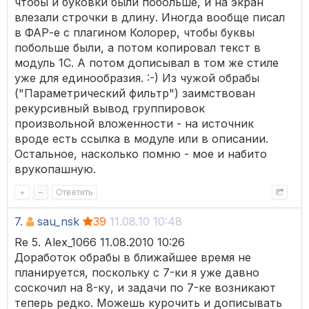
чтобы и буковки были побольше, и на экран
влезали строчки в длину. Иногда вообще писал
в ФАР-е с плагином Колорер, чтобы буквы
побольше были, а потом копировал текст в
модуль 1С. А потом дописывал в том же стиле
уже для единообразия. :-) Из чужой обрабы
("Параметрический фильтр") заимствован
рекурсивный вывод группировок
произвольной вложенности - на источник
вроде есть ссылка в модуле или в описании.
Остальное, насколько помню - мое и набито
врукопашную.
+
–
Ответить
7.
sau_nsk
39
11.08.10 10:48
Re 5. Alex_1066 11.08.2010 10:26
Доработок обрабы в ближайшее время не
планируется, поскольку с 7-ки я уже давно
соскочил на 8-ку, и задачи по 7-ке возникают
теперь редко. Можешь курочить и дописывать