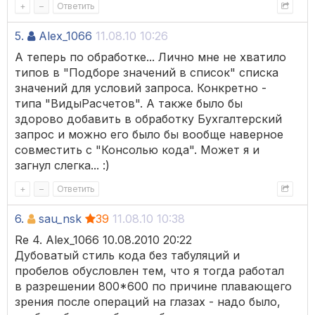
+
–
Ответить
5.
Alex_1066
11.08.10 10:26
А теперь по обработке... Лично мне не хватило
типов в "Подборе значений в список" списка
значений для условий запроса. Конкретно -
типа "ВидыРасчетов". А также было бы
здорово добавить в обработку Бухгалтерский
запрос и можно его было бы вообще наверное
совместить с "Консолью кода". Может я и
загнул слегка... :)
+
–
Ответить
6.
sau_nsk
39
11.08.10 10:38
Re 4. Alex_1066 10.08.2010 20:22
Дубоватый стиль кода без табуляций и
пробелов обусловлен тем, что я тогда работал
в разрешении 800*600 по причине плавающего
зрения после операций на глазах - надо было,