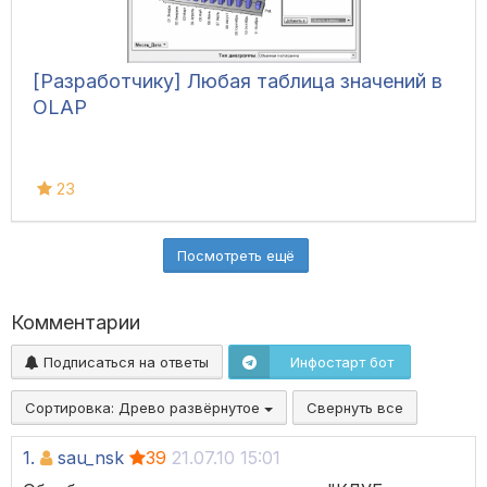
[Разработчику] Любая таблица значений в
OLAP
23
Посмотреть ещё
Комментарии
Подписаться на ответы
Инфостарт бот
Сортировка:
Древо развёрнутое
Свернуть все
1.
sau_nsk
39
21.07.10 15:01