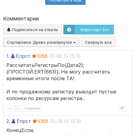
Посмотреть ещё
Комментарии
Подписаться на ответы
Инфостарт бот
Сортировка:
Древо развёрнутое
Свернуть все
1.
Ёпрст
1068
05.08.10 15:16
РассчитатьРегистрыПо(Дата2);
{ПРОСТОЙ.ERT(663)}: Не могу рассчитать
временные итоги после ТА!
И по продажному регистру выводит пустые
колонки по ресурсам регистра..
+
–
Ответить
2.
Ёпрст
1068
05.08.10 15:18
КонецЕсли;