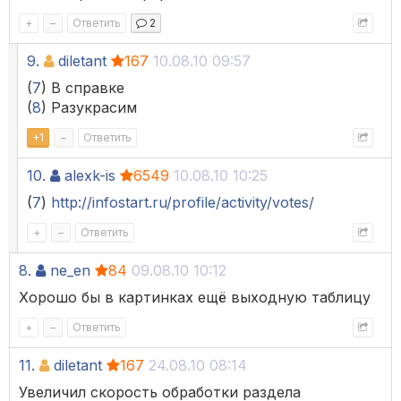
+
–
Ответить
2
9.
diletant
167
10.08.10 09:57
(
7
) В справке
(
8
) Разукрасим
+
1
–
Ответить
10.
alexk-is
6549
10.08.10 10:25
(
7
)
http://infostart.ru/profile/activity/votes/
+
–
Ответить
8.
ne_en
84
09.08.10 10:12
Хорошо бы в картинках ещё выходную таблицу
+
–
Ответить
11.
diletant
167
24.08.10 08:14
Увеличил скорость обработки раздела