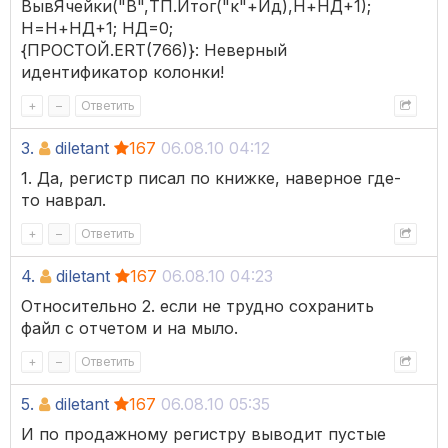
ВывЯчейки("В",ТП.Итог("к"+Ид),Н+НД+1);
Н=Н+НД+1; НД=0;
{ПРОСТОЙ.ERT(766)}: Неверный
идентификатор колонки!
+
–
Ответить
3.
diletant
167
06.08.10 04:12
1. Да, регистр писал по книжке, наверное где-
то наврал.
+
–
Ответить
4.
diletant
167
06.08.10 04:23
Относительно 2. если не трудно сохранить
файл с отчетом и на мыло.
+
–
Ответить
5.
diletant
167
06.08.10 05:35
И по продажному регистру выводит пустые