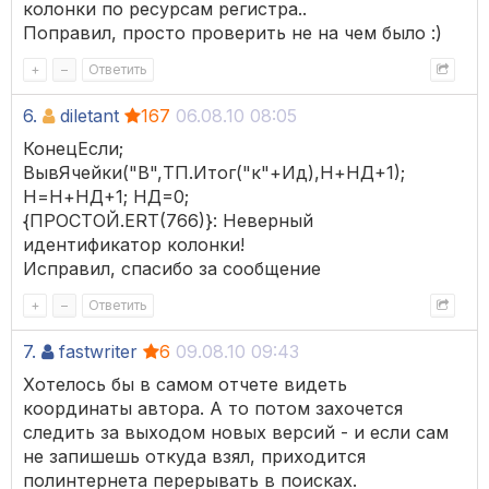
колонки по ресурсам регистра..
Поправил, просто проверить не на чем было :)
+
–
Ответить
6.
diletant
167
06.08.10 08:05
КонецЕсли;
ВывЯчейки("В",ТП.Итог("к"+Ид),Н+НД+1);
Н=Н+НД+1; НД=0;
{ПРОСТОЙ.ERT(766)}: Неверный
идентификатор колонки!
Исправил, спасибо за сообщение
+
–
Ответить
7.
fastwriter
6
09.08.10 09:43
Хотелось бы в самом отчете видеть
координаты автора. А то потом захочется
следить за выходом новых версий - и если сам
не запишешь откуда взял, приходится
полинтернета перерывать в поисках.