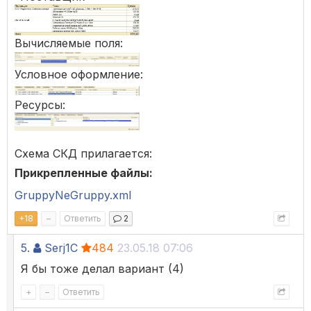
Вычисляемые поля:
Условное оформление:
Ресурсы:
Схема СКД прилагается:
Прикрепленные файлы:
GruppyNeGruppy.xml
+
18
–
Ответить
2
5.
Serj1C
484
23.05.18 07:06
Я бы тоже делал вариант (4)
+
–
Ответить