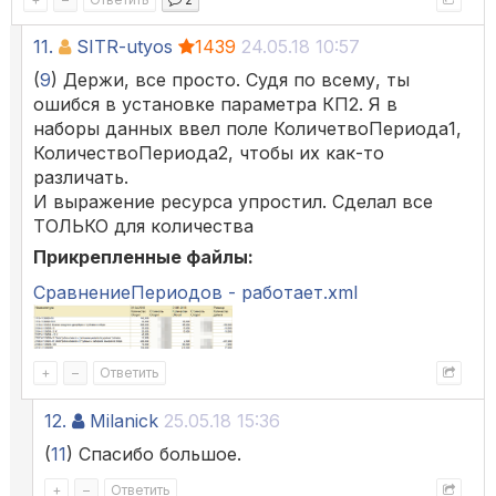
11.
SITR-utyos
1439
24.05.18 10:57
(
9
) Держи, все просто. Судя по всему, ты
ошибся в установке параметра КП2. Я в
наборы данных ввел поле КоличетвоПериода1,
КоличествоПериода2, чтобы их как-то
различать.
И выражение ресурса упростил. Сделал все
ТОЛЬКО для количества
Прикрепленные файлы:
СравнениеПериодов - работает.xml
+
–
Ответить
12.
Milanick
25.05.18 15:36
(
11
) Спасибо большое.
+
–
Ответить