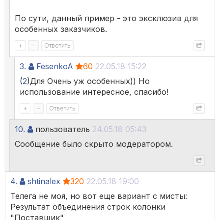
По сути, данный пример - это эксклюзив для
особенных заказчиков.
+
–
Ответить
3.
FesenkoA
60
22.05.18 15:22
(
2
)Для Очень уж особенных)) Но
использование интересное, спасибо!
+
–
Ответить
10.
пользователь
24.05.18 05:43
Сообщение было скрыто модератором.
4.
shtinalex
320
22.05.18 19:00
Телега не моя, но вот еще вариант с мисты:
Результат объединения строк колонки
"Поставщик"