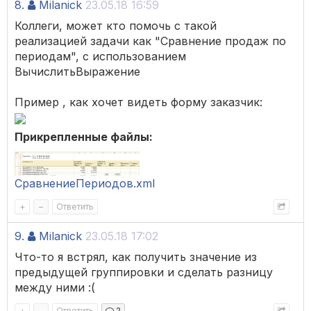
8.
Milanick
23.05.18 16:59
Коллеги, может кто помочь с такой
реализацией задачи как "Сравнение продаж по
периодам", с использованием
ВычислитьВыражение
Пример , как хочет видеть форму заказчик:
Прикрепленные файлы:
СравнениеПериодов.xml
+
–
Ответить
9.
Milanick
23.05.18 17:02
Что-то я встрял, как получить значение из
предыдущей группировки и сделать разницу
между ними :(
+
–
Ответить
2