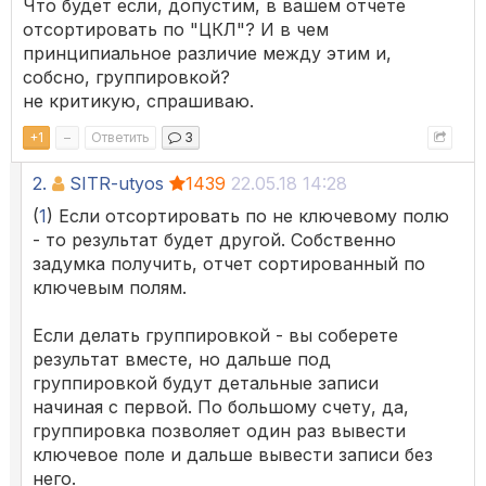
Что будет если, допустим, в вашем отчете
отсортировать по "ЦКЛ"? И в чем
принципиальное различие между этим и,
собсно, группировкой?
не критикую, спрашиваю.
+
1
–
Ответить
3
2.
SITR-utyos
1439
22.05.18 14:28
(
1
) Если отсортировать по не ключевому полю
- то результат будет другой. Собственно
задумка получить, отчет сортированный по
ключевым полям.
Если делать группировкой - вы соберете
результат вместе, но дальше под
группировкой будут детальные записи
начиная с первой. По большому счету, да,
группировка позволяет один раз вывести
ключевое поле и дальше вывести записи без
него.