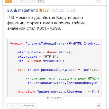
// считаем, что передали файл, проверенно су
20.
megatrend
132
13.01.26 15:24
чтен
.
ОткрытьФайл
(
рИсходныйДокумент
.
ПолноеИмя
(
18
) Немного доработал Вашу версию
функции, формат имен колонок таблиц
Иначе
значений стал К001 - К999.
Сообщить
(
"Передан неверный аргумент: "
+
СокрЛ
Возврат
мТаблицИтого
;
Функция
ПолучитьТаблицыЗначенийИзHTML_2
(
рИсходныйД
КонецЕсли
;
мТаблицИтого
=
Новый
Массив
;
рКодировка
=
 "UTF-8"
;
пострДОМ
=
Новый
ПостроительDOM
;
чтен
=
Новый
ЧтениеHTML
;
гдок
=
пострДОМ
.
Прочитать
(
чтен
);
Если
ТипЗнч
(
рИсходныйДокумент
)
=
Тип
(
"Строка"
)
ТаблицыДокумента
=
гдок
.
ПолучитьЭлементыПоИмени
(
// считаем, что передали строку HTML-кода 
чтен
.
УстановитьСтроку
(
рИсходныйДокумент
,
рК
Для
каждого
ТаблицаДокумента
Из
ТаблицыДокумента
ИначеЕсли
ТипЗнч
(
рИсходныйДокумент
)
=
Тип
(
"Фай
ВремТаблица
=
Новый
ТаблицаЗначений
;
Показать
// считаем, что передали файл, проверенно 
ПерваяСтрока
=
ТаблицаДокумента
.
Перв
чтен
.
ОткрытьФайл
(
рИсходныйДокумент
.
ПолноеИ
+
–
Ответить
КолонкиПервойСтроки
=
ПерваяСтрока
.
ПолучитьЭ