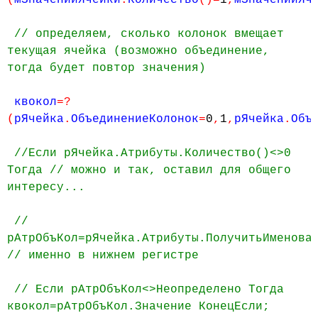
(
мЗначенийЯчейки
.
Количество
()=
1
,
мЗначенийЯч
// определяем, сколько колонок вмещает
текущая ячейка (возможно объединение,
тогда будет повтор значения)
квокол
=?
(
рЯчейка
.
ОбъединениеКолонок
=
0
,
1
,
рЯчейка
.
Объ
//Если рЯчейка.Атрибуты.Количество()<>0
Тогда // можно и так, оставил для общего
интересу...
//
рАтрОбъКол=рЯчейка.Атрибуты.ПолучитьИменова
// именно в нижнем регистре
// Если рАтрОбъКол<>Неопределено Тогда
квокол=рАтрОбъКол.Значение КонецЕсли;