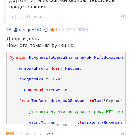
другой тип и из ссылки забирал текстовое
представление.
+
–
Ответить
18.
sergey1407_1
3
27.10.22 13:39
Добрый день.
Немного поменял функцию.
Функция
ПолучитьТаблицыЗначенийИзHTML
(
рИсходныйДокум
мТаблицИтого
=
Новый
Массив
;
рКодировка
=
"UTF-8"
;
чтен
=
Новый
ЧтениеHTML
;
Если
ТипЗнч
(
рИсходныйДокумент
)=
Тип
(
"Строка"
)
Тог
// считаем, что передали строку HTML-кода (ф
чтен
.
УстановитьСтроку
(
рИсходныйДокумент
,
рКод
Показать
ИначеЕсли
ТипЗнч
(
рИсходныйДокумент
)=
Тип
(
"Файл"
)
+
2
–
Ответить
1