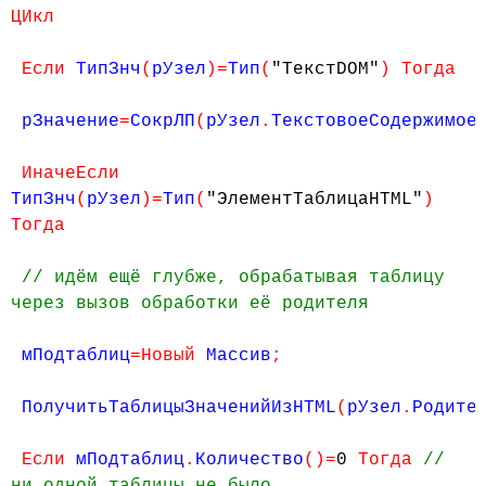
ЦИкл
Если
ТипЗнч
(
рУзел
)=
Тип
(
"ТекстDOM"
) Тогда
рЗначение
=
СокрЛП
(
рУзел
.
ТекстовоеСодержимое
ИначеЕсли
ТипЗнч
(
рУзел
)=
Тип
(
"ЭлементТаблицаHTML"
)
Тогда
// идём ещё глубже, обрабатывая таблицу
через вызов обработки её родителя
мПодтаблиц
=Новый
Массив
;
ПолучитьТаблицыЗначенийИзHTML
(
рУзел
.
Родите
Если
мПодтаблиц
.
Количество
()=
0
Тогда
//