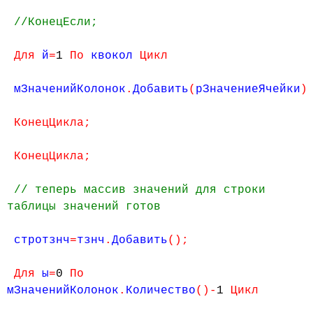
//КонецЕсли;
Для
й
=
1
По
квокол
Цикл
мЗначенийКолонок
.
Добавить
(
рЗначениеЯчейки
)
КонецЦикла;
КонецЦикла;
// теперь массив значений для строки
таблицы значений готов
стротзнч
=
тзнч
.
Добавить
();
Для
ы
=
0
По
мЗначенийКолонок
.
Количество
()-
1
Цикл