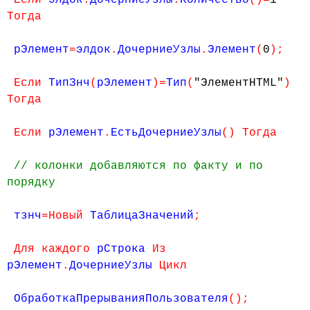
Если
элдок
.
ДочерниеУзлы
.
Количество
()=
1
Тогда
рЭлемент
=
элдок
.
ДочерниеУзлы
.
Элемент
(
0
);
Если
ТипЗнч
(
рЭлемент
)=
Тип
(
"ЭлементHTML"
)
Тогда
Если
рЭлемент
.
ЕстьДочерниеУзлы
() Тогда
// колонки добавляются по факту и по
порядку
тзнч
=Новый
ТаблицаЗначений
;
Для каждого
рСтрока
Из
рЭлемент
.
ДочерниеУзлы
Цикл
ОбработкаПрерыванияПользователя
();