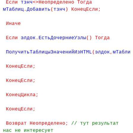
Если
тзнч
<>Неопределено Тогда
мТаблиц
.
Добавить
(
тзнч
) КонецЕсли;
Иначе
Если
элдок
.
ЕстьДочерниеУзлы
() Тогда
ПолучитьТаблицыЗначенийИзHTML
(
элдок
,
мТабли
КонецЕсли;
КонецЕсли;
КонецЦикла;
КонецЕсли;
Возврат Неопределено;
// тут результат
нас не интересует