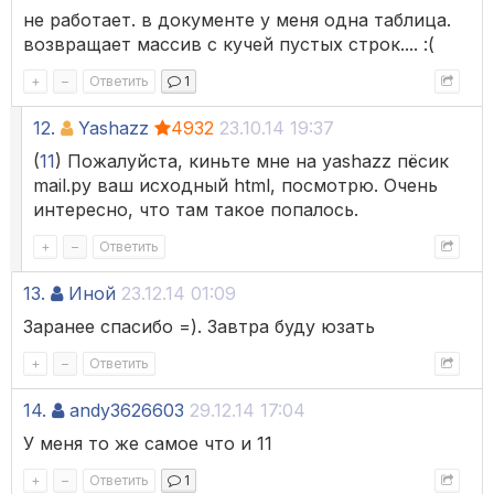
не работает. в документе у меня одна таблица.
возвращает массив с кучей пустых строк.... :(
+
–
Ответить
1
12.
Yashazz
4932
23.10.14 19:37
(
11
) Пожалуйста, киньте мне на yashazz пёсик
mail.ру ваш исходный html, посмотрю. Очень
интересно, что там такое попалось.
+
–
Ответить
13.
Иной
23.12.14 01:09
Заранее спасибо =). Завтра буду юзать
+
–
Ответить
14.
andy3626603
29.12.14 17:04
У меня то же самое что и 11
+
–
Ответить
1