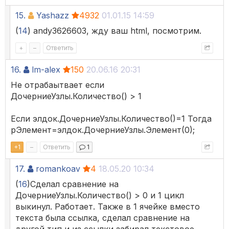
15.
Yashazz
4932
01.01.15 14:59
(
14
) andy3626603, жду ваш html, посмотрим.
+
–
Ответить
16.
lm-alex
150
20.06.16 20:31
Не отрабаытвает если
ДочерниеУзлы.Количество() > 1
Если элдок.ДочерниеУзлы.Количество()=1 Тогда
рЭлемент=элдок.ДочерниеУзлы.Элемент(0);
+
1
–
Ответить
1
17.
romankoav
4
18.05.20 10:34
(
16
)Сделал сравнение на
ДочерниеУзлы.Количество() > 0 и 1 цикл
выкинул. Работает. Также в 1 ячейке вместо
текста была ссылка, сделал сравнение на