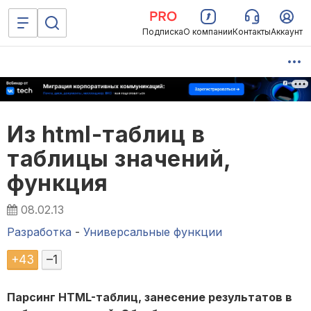
Подписка
О компании
Контакты
Аккаунт
Из html-таблиц в
таблицы значений,
функция
08.02.13
Разработка
-
Универсальные функции
+
43
–
1
Парсинг HTML-таблиц, занесение результатов в