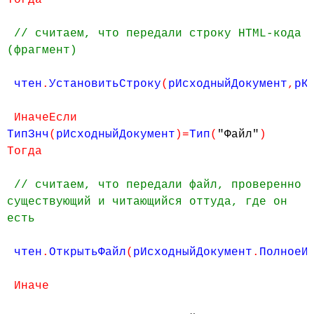
Тогда
// считаем, что передали строку HTML-кода
(фрагмент)
чтен
.
УстановитьСтроку
(
рИсходныйДокумент
,
рК
ИначеЕсли
ТипЗнч
(
рИсходныйДокумент
)=
Тип
(
"Файл"
)
Тогда
// считаем, что передали файл, проверенно
существующий и читающийся оттуда, где он
есть
чтен
.
ОткрытьФайл
(
рИсходныйДокумент
.
ПолноеИ
Иначе