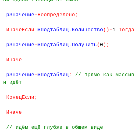
ни одной таблицы не было
рЗначение
=Неопределено;
ИначеЕсли
мПодтаблиц
.
Количество
()=
1
Тогда
рЗначение
=
мПодтаблиц
.
Получить
(
0
);
Иначе
рЗначение
=
мПодтаблиц
;
// прямо как массив
и идёт
КонецЕсли;
Иначе
// идём ещё глубже в общем виде