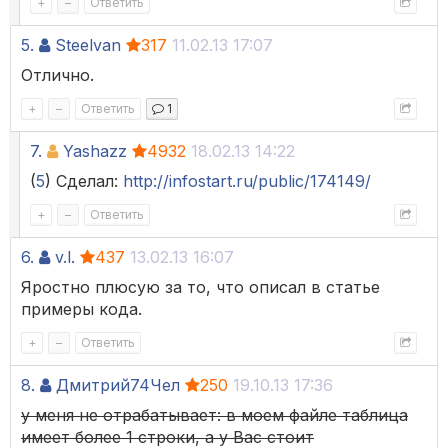
+
–
Ответить
5.
Steelvan
317
11.02.13 17:07
Отлично.
+
–
Ответить
1
7.
Yashazz
4932
18.02.13 14:22
(
5
) Сделал:
http://infostart.ru/public/174149/
+
–
Ответить
6.
v.l.
437
13.02.13 16:07
Яростно плюсую за то, что описал в статье
примеры кода.
+
–
Ответить
8.
Дмитрий74Чел
250
19.10.13 17:36
у меня не отрабатывает: в моем файле таблица
имеет более 1 строки, а у Вас стоит