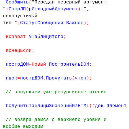
Сообщить
(
"Передан неверный аргумент:
"
+
СокрЛП
(
рИсходныйДокумент
)+
",
недопустимый
тип!"
,
СтатусСообщения
.
Важное
);
Возврат
мТаблицИтого
;
КонецЕсли;
пострДОМ
=Новый
ПостроительDOM
;
гдок
=
пострДОМ
.
Прочитать
(
чтен
);
// запускаем уже рекурсивное чтение
ПолучитьТаблицыЗначенийИзHTML
(
гдок
.
Элемент
// возвращаемся с верхнего уровня и
вообще выходим