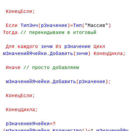
КонецЕсли;
Если
ТипЗнч
(
рЗначение
)=
Тип
(
"Массив"
)
Тогда
// перекидываем в итоговый
Для каждого
знчм
Из
рЗначение
Цикл
мЗначенийЯчейки
.
Добавить
(
знчм
) КонецЦикла;
Иначе
// просто добавляем
мЗначенийЯчейки
.
Добавить
(
рЗначение
);
КонецЕсли;
КонецЦикла;
рЗначениеЯчейки
=?