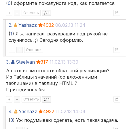
(
0
) оформите пожалуйста код, как полагается.
+
–
Ответить
1
2.
Yashazz
4932
08.02.13 11:24
(
1
) Я ж написал, разукрашки под рукой не
случилось. ;) Сегодня оформлю.
+
–
Ответить
3.
Steelvan
317
11.02.13 13:39
А есть возможность обратной реализации?
Из Таблицы значений (со вложенными
таблицами) в таблицу HTML ?
Пригодилось бы.
+
–
Ответить
1
4.
Yashazz
4932
11.02.13 14:04
(
3
) Уж подумываю сделать, есть такая задача.