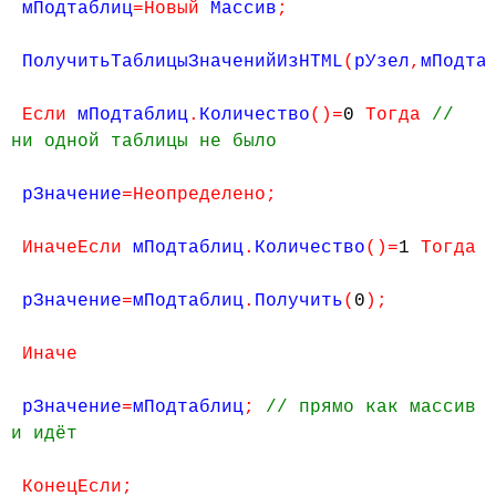
мПодтаблиц
=Новый
Массив
;
ПолучитьТаблицыЗначенийИзHTML
(
рУзел
,
мПодта
Если
мПодтаблиц
.
Количество
()=
0
Тогда
//
ни одной таблицы не было
рЗначение
=Неопределено;
ИначеЕсли
мПодтаблиц
.
Количество
()=
1
Тогда
рЗначение
=
мПодтаблиц
.
Получить
(
0
);
Иначе
рЗначение
=
мПодтаблиц
;
// прямо как массив
и идёт
КонецЕсли;