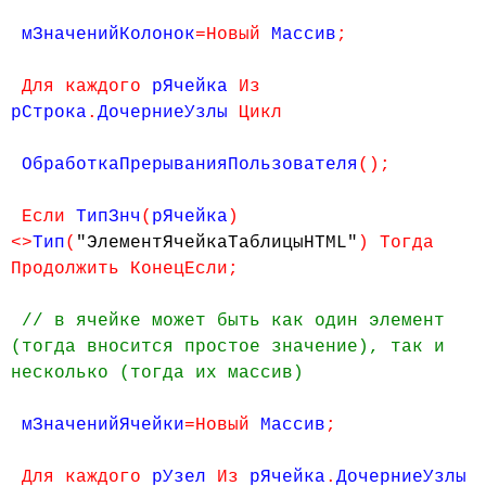
мЗначенийКолонок
=Новый
Массив
;
Для каждого
рЯчейка
Из
рСтрока
.
ДочерниеУзлы
Цикл
ОбработкаПрерыванияПользователя
();
Если
ТипЗнч
(
рЯчейка
)
<>
Тип
(
"ЭлементЯчейкаТаблицыHTML"
) Тогда
Продолжить КонецЕсли;
// в ячейке может быть как один элемент
(тогда вносится простое значение), так и
несколько (тогда их массив)
мЗначенийЯчейки
=Новый
Массив
;
Для каждого
рУзел
Из
рЯчейка
.
ДочерниеУзлы