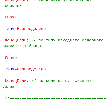
КонецЕсли;
// если есть дочерние/нет
дочерних
Иначе
тзнч
=Неопределено;
КонецЕсли;
// по типу исходного основного
элемента таблицы
Иначе
тзнч
=Неопределено;
КонецЕсли;
// по количеству исходных
узлов
//=========================================