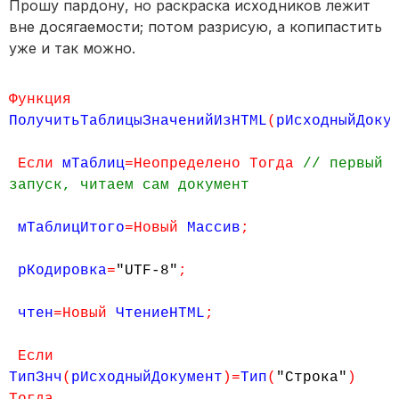
Прошу пардону, но раскраска исходников лежит
вне досягаемости; потом разрисую, а копипастить
уже и так можно.
Функция
ПолучитьТаблицыЗначенийИзHTML
(
рИсходныйДоку
Если
мТаблиц
=Неопределено Тогда
// первый
запуск, читаем сам документ
мТаблицИтого
=Новый
Массив
;
рКодировка
=
"UTF-8"
;
чтен
=Новый
ЧтениеHTML
;
Если
ТипЗнч
(
рИсходныйДокумент
)=
Тип
(
"Строка"
)