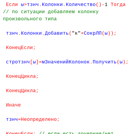
Если
ы
>
тзнч
.
Колонки
.
Количество
()-
1
Тогда
// по ситуации добавляем колонку
произвольного типа
тзнч
.
Колонки
.
Добавить
(
"к"
+
СокрЛП
(
ы
));
КонецЕсли;
стротзнч
[
ы
]=
мЗначенийКолонок
.
Получить
(
ы
);
КонецЦикла;
КонецЦикла;
Иначе
тзнч
=Неопределено;