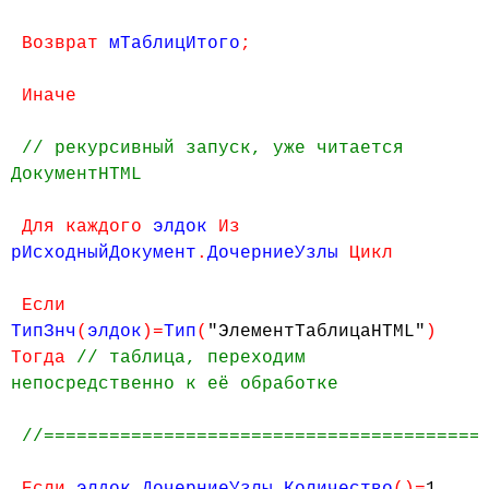
Возврат
мТаблицИтого
;
Иначе
// рекурсивный запуск, уже читается
ДокументHTML
Для каждого
элдок
Из
рИсходныйДокумент
.
ДочерниеУзлы
Цикл
Если
ТипЗнч
(
элдок
)=
Тип
(
"ЭлементТаблицаHTML"
)
Тогда
// таблица, переходим
непосредственно к её обработке
//=========================================