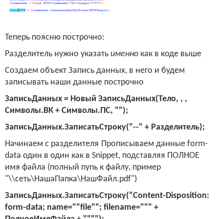
Теперь поясню построчно:
Разделитель нужно указать
именно
как в коде выше
Создаем объект Запись данных, в него и будем
записывать наши данные построчно
ЗаписьДанных = Новый ЗаписьДанных(Тело, , ,
Символы.ВК + Символы.ПС, "");
ЗаписьДанных.ЗаписатьСтроку("--" + Разделитель);
Начинаем с разделителя
Прописываем данные
form
-
data
один в один как в
Snippet
, подставляя ПОЛНОЕ
имя файла (полный пу
n
ь к файлу, пример
"\\сеть\НашаПапка\НашФайл.pdf")
ЗаписьДанных.ЗаписатьСтроку("
Content
-
Disposition
:
form
-
data
;
name
=""
file
"";
filename
=""" +