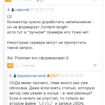
4.
caponid
31.10.23 21:33
(
2
)
Коннектор нужно доработать напильником -
он не формирует Content-length
хотя тут в "ручном" примере его тоже нет.
Некоторые сервера могут не пропустить
такой запрос.
ЗЫ: Postman его сформировал ))
+
2
–
Ответить
5.
bayselonarrend
3207
31.10.23 21:57
(
4
)Да мимо прочего, тема много раз уже
обсосана. Даже если взять статью, которую
автор сам указал в конце - в чем разница?
Если я ничего не упустил, то только во
втором файле ¯\_(ツ)_/¯ и записи JSON,