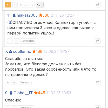
+
1
–
Ответить
1
ssl
=
Новый
ЗащищенноеСоединениеOpenSSL
(
Новый
СертификатКлиентаWindows
(),
11.
maksa2005
380
21.11.25 12:27
Новый
СертификатыУдостоверяющихЦентр
(
6
)СПАСИБО огромное! Коннектор тупой. я с
АдресСайта
=
 "logist-api.kontur.ru"
;
ним провозился 3 часа и сделал как выше. с
HTTPСоединение
=
Новый
HTTPСоединение
(
АдресСайта
первой попытки ушло..!
HTTPЗапрос
=
Новый
HTTPЗапрос
;
HTTPЗапрос
.
АдресРесурса
=
 "/v1/documents/waybill
+
–
Ответить
HTTPЗапрос
.
УстановитьТелоИзДвоичныхДанных
(
Данные
7.
coollerinc
188
13.09.24 17:27
HTTPЗапрос
.
Заголовки
.
Вставить
(
"Content-Type"
,
 "m
HTTPЗапрос
.
Заголовки
.
Вставить
(
"x-kontur-apikey"
,
Спасибо за статью.
ОтветHTTP
=
HTTPСоединение
.
ОтправитьДляОбработки
Заметил, что filename должен быть без
НашОтвет
=
ОтветHTTP
.
ПолучитьТелоКакСтроку
();
пробелов. Это такая особенность или я что то
Сообщить
(
НашОтвет
);
не правильно делаю?
+
–
Ответить
9.
Global__IT
445
11.02.25 19:53
Спасибо
+
–
Ответить