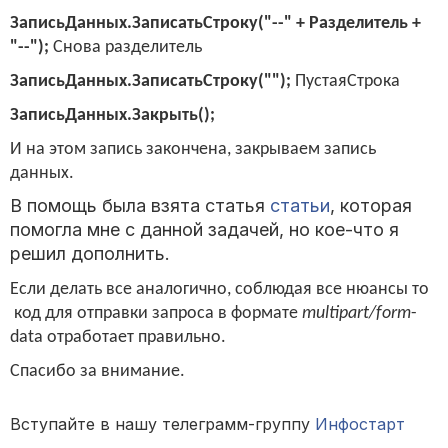
ЗаписьДанных.ЗаписатьСтроку("--" + Разделитель +
"--");
Снова разделитель
ЗаписьДанных.ЗаписатьСтроку("");
ПустаяСтрока
ЗаписьДанных.Закрыть();
И на этом запись закончена, закрываем запись
данных.
В помощь была взята статья
статьи
, которая
помогла мне с данной задачей, но кое-что я
решил дополнить.
Если делать все аналогично, соблюдая все нюансы то
код для отправки запроса в формате
multipart/form
-
data
отработает правильно.
Спасибо за внимание.
Вступайте в нашу телеграмм-группу
Инфостарт