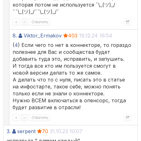
которая потом не используется ¯\_(ツ)_/
¯¯\_(ツ)_/¯¯\_(ツ)_/¯
+
–
Ответить
8.
Viktor_Ermakov
403
19.12.24 16:54
(
4
) Если чего то нет в коннекторе, то гораздо
полезнее для Вас и сообщества будет
добавить туда это, исправить, и запушить.
И тогда все кто им пользуется смогут в
новой версии делать то же самое.
А делать что то с нуля, писать это в статье
на инфостарте, такое себе, можно понять
только если не знали о коннекторе.
Нужно ВСЕМ включаться в опенсорс, тогда
будет развитие в отрасли!
+
–
Ответить
3.
serpent
70
31.10.23 10:07
исправьте " ва
ш
ем каждый"