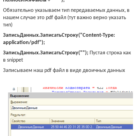
ПолноеИмяФайла + """");
Обязательно указываем тип передаваемых данных, в
нашем случае это
pdf
файл (тут важно верно указать
тип)
ЗаписьДанных
.
ЗаписатьСтроку
("Content-Type:
application/pdf");
ЗаписьДанных.ЗаписатьСтроку("");
Пустая строка как
в
snippet
Записываем наш
pdf
файл в виде двоичных данных