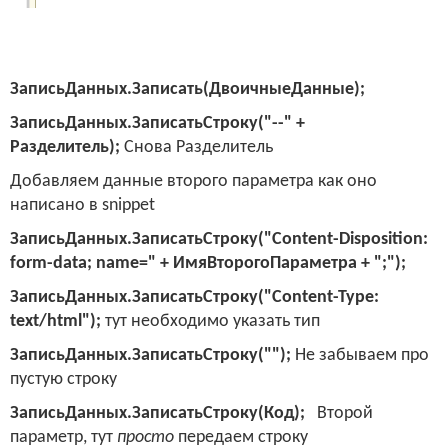
ЗаписьДанных.Записать(ДвоичныеДанные);
ЗаписьДанных.ЗаписатьСтроку("--" +
Разделитель);
Снова Разделитель
Добавляем данные второго параметра как оно
написано в
snippet
ЗаписьДанных.ЗаписатьСтроку("Content-Disposition:
form-data; name=" + ИмяВторогоПараметра + ";");
ЗаписьДанных.ЗаписатьСтроку("Content-Type:
text/html");
тут необходимо указать тип
ЗаписьДанных.ЗаписатьСтроку("");
Не забываем про
пустую строку
ЗаписьДанных.ЗаписатьСтроку(Код);
Второй
параметр, тут
просто
передаем строку