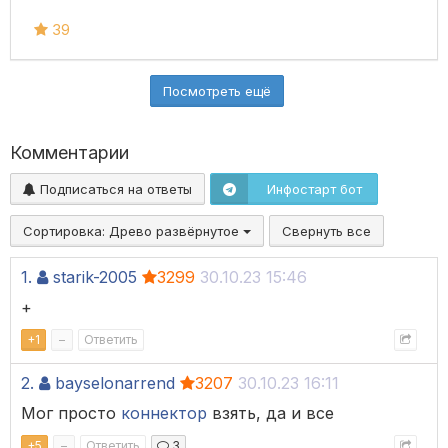
39
Посмотреть ещё
Комментарии
Подписаться на ответы
Инфостарт бот
Сортировка:
Древо развёрнутое
Свернуть все
1.
starik-2005
3299
30.10.23 15:46
+
+
1
–
Ответить
2.
bayselonarrend
3207
30.10.23 16:11
Мог просто
коннектор
взять, да и все
+
5
–
Ответить
3