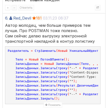
+
–
Ответить
6.
Red_Devil
181
03.11.23 08:37
Автор молодец, чем больше примеров тем
лучше. Про POSTMAN тоже полезно.
Сам сейчас делаю выгрузку электронной
транспортной накладной в контур логистику
Разделитель
=
СтрЗаменить
(
Новый
УникальныйИдентифика
Тело
=
Новый
ПотокВПамяти
();
ЗаписьДанных
=
Новый
ЗаписьДанных
(
Тело
,
,
,
Симв
ЗаписьДанных
.
ЗаписатьСтроку
(
"--" 
+
Разделитель
);
ЗаписьДанных
.
ЗаписатьСтроку
(
"Content-Disposition
ЗаписьДанных
.
ЗаписатьСтроку
(
"Content-Type: multi
ЗаписьДанных
.
ЗаписатьСтроку
(
""
);
ЗаписьДанных
.
Записать
(
Результат
.
ДвоичныеДанные
);
ЗаписьДанных
.
ЗаписатьСтроку
(
""
);
ЗаписьДанных
.
ЗаписатьСтроку
(
"--" 
+
Разделитель
+
ЗаписьДанных
.
Закрыть
();
Показать
ДанныеТела
=
Тело
.
ЗакрытьИПолучитьДвоичныеДанные