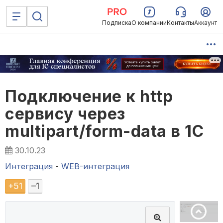
Подписка
О компании
Контакты
Аккаунт
Подключение к http
сервису через
multipart/form-data в 1С
30.10.23
Интеграция
-
WEB-интеграция
+
51
–
1