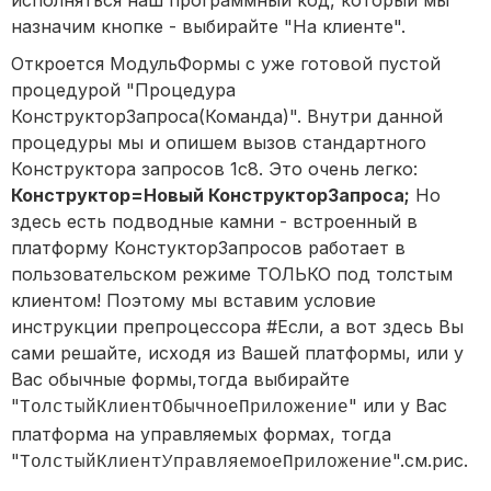
исполняться наш программный код, который мы
назначим кнопке - выбирайте "На клиенте".
Откроется МодульФормы с уже готовой пустой
процедурой "Процедура
КонструкторЗапроса(Команда)". Внутри данной
процедуры мы и опишем вызов стандартного
Конструктора запросов 1с8. Это очень легко:
Конструктор=Новый КонструкторЗапроса;
Но
здесь есть подводные камни - встроенный в
платформу КонстукторЗапросов работает в
пользовательском режиме ТОЛЬКО под толстым
клиентом! Поэтому мы вставим условие
инструкции препроцессора #Если, а вот здесь Вы
сами решайте, исходя из Вашей платформы, или у
Вас обычные формы,тогда выбирайте
"
" или у Вас
ТолстыйКлиентОбычноеПриложение
платформа на управляемых формах, тогда
"
".см.рис.
ТолстыйКлиентУправляемоеПриложение