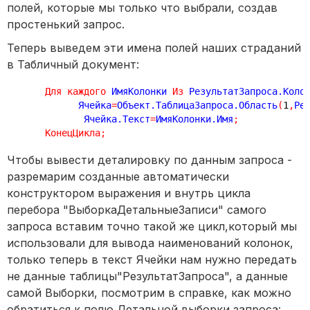
полей, которые мы только что выбрали, создав
простенький запрос.
Теперь выведем эти имена полей наших страданий
в Табличный документ:
Для
каждого
 ИмяКолонки 
Из
 РезультатЗапроса.Коло
            Ячейка
=
Объект.ТаблицаЗапроса.Область
(
1
,
Ре
             Ячейка.Текст
=
ИмяКолонки.Имя
;
КонецЦикла
;
Чтобы вывести деталировку по данным запроса -
разремарим созданные автоматически
конструктором выражения и внутрь цикла
перебора "ВыборкаДетальныеЗаписи" самого
запроса вставим точно такой же цикл,который мы
использовали для вывода наименований колонок,
только теперь в текст Ячейки нам нужно передать
не данные таблицы"РезультатЗапроса", а данные
самой Выборки, посмотрим в справке, как можно
обратиться к полю Детальной выборки запроса: