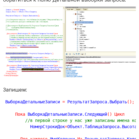
Запишем:
ВыборкаДетальныеЗаписи 
=
 РезультатЗапроса.Выбрать
(
)
;
Пока
 ВыборкаДетальныеЗаписи.Следующий
(
)
Цикл
//в первой строке у нас уже записаны имена ко
          НомерСтрокиДок
=
Объект.ТаблицаЗапроса.Высота
Для
каждого
 ИмяКолонки 
Из
 РезультатЗапроса.Коло