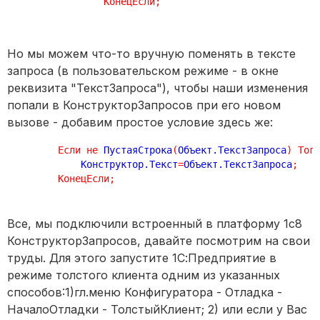
КонецЕсли
;
Но мы можем что-то вручную поменять в тексте
запроса (в пользовательском режиме - в окне
реквизита "ТекстЗапроса"), чтобы наши изменения
попали в КонструкторЗапросов при его новом
вызове - добавим простое условие здесь же:
Если
не
 ПустаяСтрока
(
Объект.ТекстЗапроса
)
Тог
            Конструктор.Текст
=
Объект.ТекстЗапроса
;
КонецЕсли
;
Все, мы подключили встроенный в платформу 1с8
КонструкторЗапросов, давайте посмотрим на свои
труды. Для этого запустите 1С:Предприятие в
режиме толстого клиента одним из указанных
способов:1)гл.меню Конфигуратора - Отладка -
НачалоОтладки - ТолстыйКлиент; 2) или если у Вас