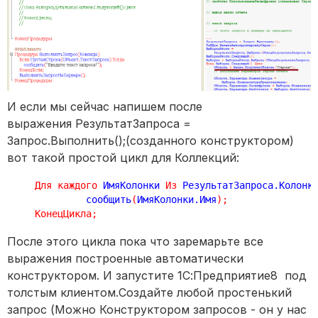
И если мы сейчас напишем после
выражения РезультатЗапроса =
Запрос.Выполнить();(созданного конструктором)
вот такой простой цикл для Коллекций:
Для
каждого
 ИмяКолонки 
Из
 РезультатЗапроса.Колонк
             сообщить
(
ИмяКолонки.Имя
)
;
КонецЦикла
;
После этого цикла пока что заремарьте все
выражения построенные автоматически
конструктором. И запустите 1С:Предприятие8 под
толстым клиентом.Создайте любой простенький
запрос (Можно Конструктором запросов - он у нас