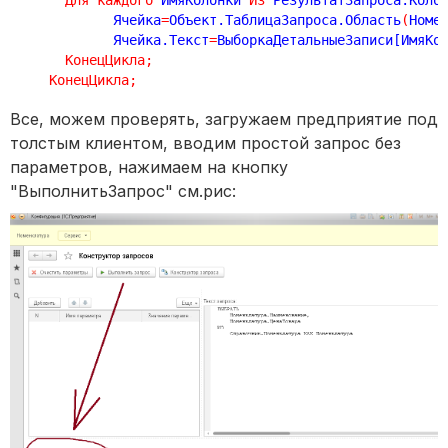
            Ячейка
=
Объект.ТаблицаЗапроса.Область
(
Номе
            Ячейка.Текст
=
ВыборкаДетальныеЗаписи[ИмяКо
КонецЦикла
;
КонецЦикла
;
Все, можем проверять, загружаем предприятие под
толстым клиентом, вводим простой запрос без
параметров, нажимаем на кнопку
"ВыполнитьЗапрос" см.рис: