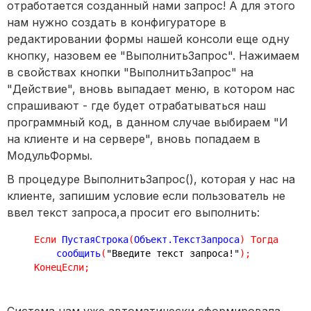
отработается созданный нами запрос! А для этого
нам нужно создать в конфигураторе в
редактировании формы нашей консоли еще одну
кнопку, назовем ее "ВыполнитьЗапрос". Нажимаем
в свойствах кнопки "ВыполнитьЗапрос" на
"Действие", вновь выпадает меню, в котором нас
спрашивают - где будет отрабатываться наш
программный код, в данном случае выбираем "И
на клиенте и на сервере", вновь попадаем в
МодульФормы.
В процедуре ВыполнитьЗапрос(), которая у нас на
клиенте, запишим условие если пользователь не
ввел текст запроса,а просит его выполнить:
Если
 ПустаяСтрока
(
Объект.ТекстЗапроса
)
Тогда
        сообщить
(
"Введите текст запроса!"
)
;
КонецЕсли
;