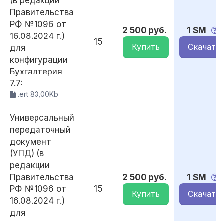
(в редакции
Правительства
РФ №1096 от
2 500 руб.
1 SM
16.08.2024 г.)
15
Купить
Скачать
для
конфигурации
Бухгалтерия
7.7:
.ert 83,00Kb
Универсальный
передаточный
документ
(УПД) (в
редакции
Правительства
2 500 руб.
1 SM
РФ №1096 от
15
Купить
Скачать
16.08.2024 г.)
для