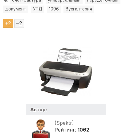
счет-фактура
универсальный
передаточный
документ
УПД
1096
бухгалтерия
+
2
–
2
Автор:
(Spektr)
Рейтинг:
1062