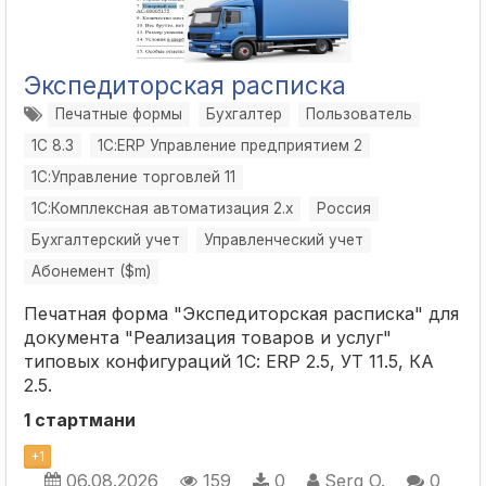
Экспедиторская расписка
Печатные формы
Бухгалтер
Пользователь
1С 8.3
1С:ERP Управление предприятием 2
1С:Управление торговлей 11
1С:Комплексная автоматизация 2.х
Россия
Бухгалтерский учет
Управленческий учет
Абонемент ($m)
Печатная форма "Экспедиторская расписка" для
документа "Реализация товаров и услуг"
типовых конфигураций 1С: ERP 2.5, УТ 11.5, КА
2.5.
1 стартмани
+
1
06.08.2026
159
0
Serg O.
0