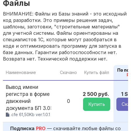
Файлы
ВНИМАНИЕ: Файлы из Базы знаний - это исходный
код разработки. Это примеры решения задач,
шаблоны, заготовки, "строительные материалы"
для учетной системы. Файлы ориентированы на
специалистов 1С, которые могут разобраться в
коде и оптимизировать программу для запуска в
базе данных. Гарантии работоспособности нет.
Возврата нет. Технической поддержки нет.
По по
Наименование
Скачано
Купить файл
P
Вывод имени
регистра в форме
2 500 руб.
1 S
движений
0
Купить
Ска
документа БП 3.0:
.cfe 61,50Kb ver:1.0.1
Подписка
PRO
— скачивайте любые файлы со