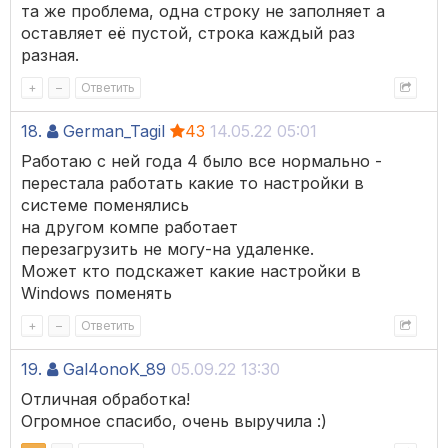
та же проблема, одна строку не заполняет а
оставляет её пустой, строка каждый раз
разная.
+
–
Ответить
18.
German_Tagil
43
14.05.22 05:01
Работаю с ней года 4 было все нормально -
перестала работать какие то настройки в
системе поменялись
на другом компе работает
перезагрузить не могу-на удаленке.
Может кто подскажет какие настройки в
Windows поменять
+
–
Ответить
19.
Gal4onoK_89
05.09.22 13:30
Отличная обработка!
Огромное спасибо, очень выручила :)