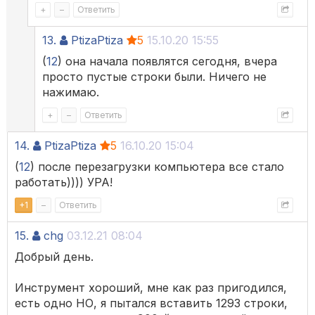
+
–
Ответить
13.
PtizaPtiza
5
15.10.20 15:55
(
12
) она начала появлятся сегодня, вчера
просто пустые строки были. Ничего не
нажимаю.
+
–
Ответить
14.
PtizaPtiza
5
16.10.20 15:04
(
12
) после перезагрузки компьютера все стало
работать)))) УРА!
+
1
–
Ответить
15.
chg
03.12.21 08:04
Добрый день.
Инструмент хороший, мне как раз пригодился,
есть одно НО, я пытался вставить 1293 строки,