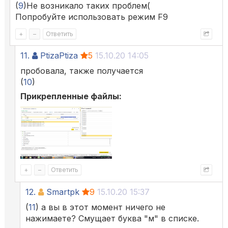
(
9
)Не возникало таких проблем(
Попробуйте использовать режим F9
+
–
Ответить
11.
PtizaPtiza
5
15.10.20 14:05
пробовала, также получается
(
10
)
Прикрепленные файлы:
+
–
Ответить
12.
Smartpk
9
15.10.20 15:37
(
11
) а вы в этот момент ничего не
нажимаете? Смущает буква "м" в списке.