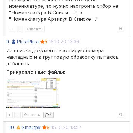
номенклатуре, то нужно настроить отбор не
"Номенклатура В Списке ...", а
"Номенклатура.Артикул В Списке ..."
+
–
Ответить
9.
PtizaPtiza
5
15.10.20 13:36
Из списка документов копирую номера
накладных и в групповую обработку пытаюсь
добавить.
Прикрепленные файлы:
+
–
Ответить
4
10.
Smartpk
9
15.10.20 13:57