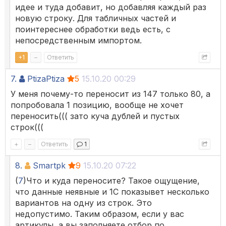
идее и туда добавит, но добавляя каждый раз
новую строку. Для табличных частей и
поинтереснее обработки ведь есть, с
непосредственным импортом.
+
1
–
Ответить
7.
PtizaPtiza
5
15.10.20 00:29
У меня почему-то переносит из 147 только 80, а
попробовала 1 позицию, вообще не хочет
переносить((( зато куча дублей и пустых
строк(((
+
–
Ответить
1
8.
Smartpk
9
15.10.20 07:22
(
7
)Что и куда переносите? Такое ощущение,
что данные неявные и 1С показывет несколько
вариантов на одну из строк. Это
недопустимо. Таким образом, если у вас
артикулы, а вы заполняете отбор по