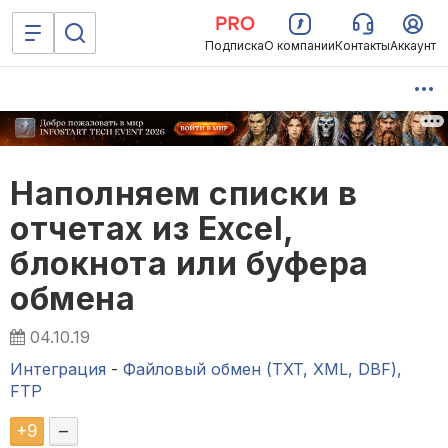
Подписка
О компании
Контакты
Аккаунт
Наполняем списки в
отчетах из Еxcel,
блокнота или буфера
обмена
04.10.19
Интеграция
-
Файловый обмен (TXT, XML, DBF),
FTP
+
9
–