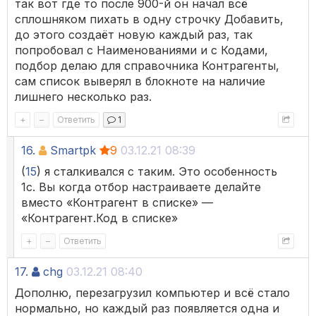
так вот где то после 900-й он начал всё
сплошняком пихать в одну строчку Добавить,
до этого создаёт новую каждый раз, так
попробовал с Наименованиями и с Кодами,
подбор делаю для справочника Контрагенты,
сам список выверял в блокноте на наличие
лишнего несколько раз.
+
–
Ответить
1
16.
Smartpk
9
03.12.21 08:39
(
15
) я сталкивался с таким. Это особенность
1с. Вы когда отбор настраиваете делайте
вместо «Контрагент в списке» —
«Контрагент.Код в списке»
+
–
Ответить
17.
chg
03.12.21 08:40
Дополню, перезагрузил компьютер и всё стало
нормально, но каждый раз появляется одна и