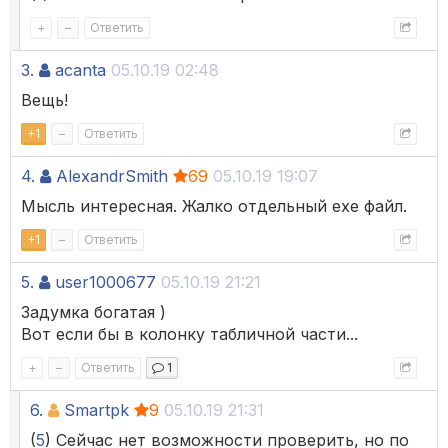
+
–
Ответить
3.
acanta
05.10.19 02:48
Вещь!
+
1
–
Ответить
4.
AlexandrSmith
69
05.10.19 19:07
Мысль интересная. Жалко отдельный exe файл.
+
1
–
Ответить
5.
user1000677
05.10.19 21:21
Задумка богатая )
Вот если бы в колонку табличной части...
+
–
Ответить
1
6.
Smartpk
9
05.10.19 21:31
(
5
) Сейчас нет возможности проверить, но по