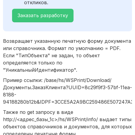
откликов.
Заказать разработку
Возвращает указанную печатную форму документа
или справочника. Формат по умолчанию = PDF.
Если "ТипОбъекта" не задан, то объект
определяется только по
"УникальныйИдентификатор".
Пример ссылки: /base/hs/WSPrint/Download/
Документы.ЗаказКлиента?UUID=8c29f9f3-57bf-11ea-
8188-
94188280b12b&IDPF=3CCE5A2A9BC259486E507247A3E
Также по get запросу в виде
http://<адрес_базы_1с>/hs/WSPrint/info/ выдает типы
объектов справочников и документов, для которых
определены печатные формы.