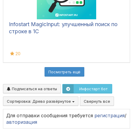
Infostart MagicInput: улучшенный поиск по
строке в 1С
20
Посмотреть ещё
Подписаться на ответы
Инфостарт бот
Сортировка:
Древо развёрнутое
Свернуть все
Для отправки сообщения требуется
регистрация
/
авторизация