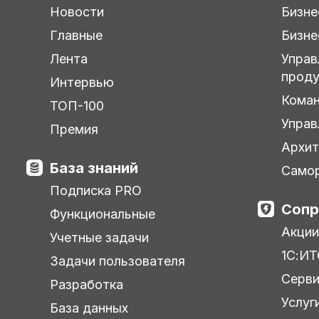
Новости
Бизне
Главные
Бизне
Лента
Управ
прод
Интервью
Кома
ТОП-100
Управ
Премия
Архит
База знаний
Самор
Подписка PRO
Сопр
Функциональные
Акции
Учетные задачи
1С:ИТ
Задачи пользователя
Серв
Разработка
Услуг
База данных