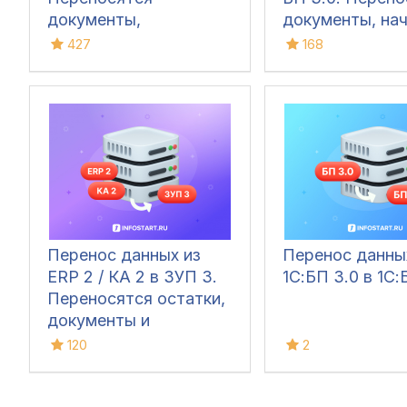
документы,
документы, на
справочники и
остатки и спра
427
168
начальные остатки
Перенос данных из
Перенос данны
ERP 2 / КА 2 в ЗУП 3.
1С:БП 3.0 в 1С:
Переносятся остатки,
документы и
справочники
120
2