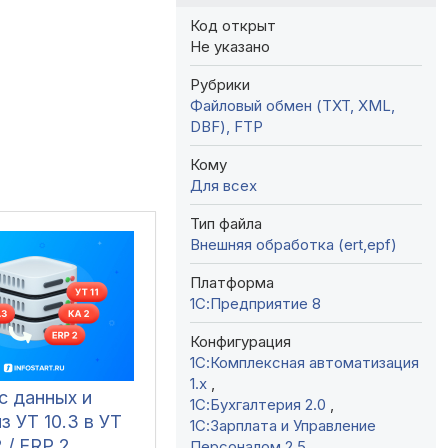
Код открыт
Не указано
Рубрики
Файловый обмен (TXT, XML,
DBF), FTP
Кому
Для всех
Тип файла
Внешняя обработка (ert,epf)
Платформа
1С:Предприятие 8
Конфигурация
1С:Комплексная автоматизация
1.х
,
с данных и
1С:Бухгалтерия 2.0
,
з УТ 10.3 в УТ
1С:Зарплата и Управление
2 / ERP 2.
Персоналом 2.5