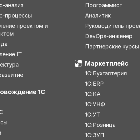
с-анализ
Программист
с-процессы
Аналитик
ление проектом и
Руководитель прое
уктом
DevOps-инженер
нда
Партнерские курсы
ление IT
Маркетплейс
ектура
1С:Бухгалтерия
азвитие
1С:ERP
овождение 1С
1С:КА
1С:УНФ
С
1С:УТ
исы
1С:Розница
и
1С:ЗУП