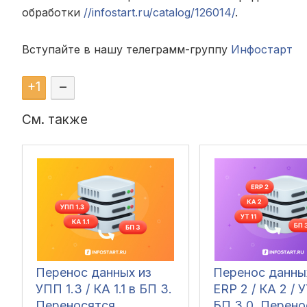
обработки
//infostart.ru/catalog/126014/
.
Вступайте в нашу телеграмм-группу
Инфостарт
+
1
–
См. также
Перенос данных из
Перенос данны
УПП 1.3 / КА 1.1 в БП 3.
ERP 2 / КА 2 / У
Переносятся
БП 3.0. Перено