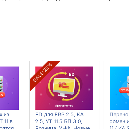
SALE! 20%
х из
ED для ERP 2.5, КА
Перено
Т 11 в
2.5, УТ 11.5 БП 3.0,
обмен и
сятся
Розница, УНФ. Новые
11 / КА 