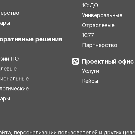
ы
1С:ДО
нерство
Универсальные
нары
Отраслевые
1С77
оративные решения
Партнерство
зии ПО
Проектный офис
слевые
Услуги
иональные
Кейсы
логические
нары
айта, персонализации пользователей и других цел