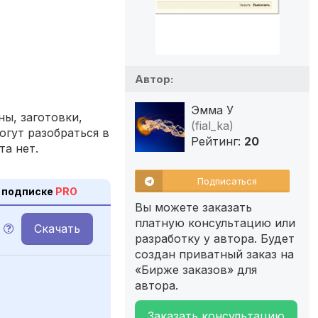
Автор:
Эмма У
ы, заготовки,
(fial_ka)
огут разобраться в
Рейтинг:
20
та нет.
Подписаться
 подписке
PRO
Вы можете заказать
платную консультацию или
Скачать
разработку у автора. Будет
создан приватный заказ на
«Бирже заказов» для
автора.
Заказать консультацию