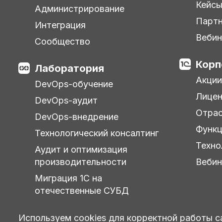
Кейс
Администрирование
Парт
Интеграция
Веби
Сообщество
Корп
Лаборатория
Акции
DevOps-обучение
Лицен
DevOps-аудит
Отра
DevOps-внедрение
Функц
Технологический консалтинг
Техно
Аудит и оптимизация
производительности
Веби
Миграция 1С на
отечественные СУБД
Используем cookies для корректной работы с