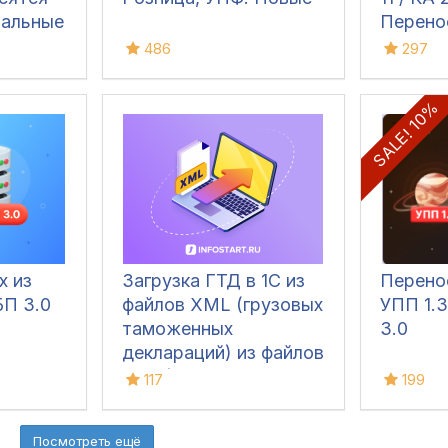
чальные
Перено
вочники
докуме
486
297
справоч
SALE! 10%
х из
Загрузка ГТД в 1С из
Перено
БП 3.0
файлов XML (грузовых
УПП 1.3
таможенных
3.0
деклараций) из файлов
ФТС (Альта софт,
117
199
Сигма софт,
Декларант +)
Посмотреть ещё