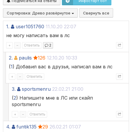
Подписаться на ответы
Инфостарт бот
Сортировка:
Древо развёрнутое
Свернуть все
1.
user1051760
11.10.20 22:07
не могу написать вам в лс
+
–
Ответить
2
2.
paulis
126
12.10.20 10:33
(
1
) Добавил вас в друзья, написал вам в лс
+
–
Ответить
3.
sportsmenru
22.02.21 21:00
(
2
) Напишите мне в ЛС или скайп
sportsmenru
+
–
Ответить
4.
funtik135
29
26.02.21 01:07