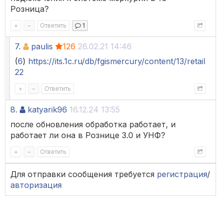
Розница?
+
–
Ответить
1
7.
paulis
126
26.02.21 14:46
(
6
)
https://its.1c.ru/db/fgismercury/content/13/retail
22
+
–
Ответить
8.
katyarik96
16.12.24 13:55
после обновления обработка работает, и
работает ли она в Рознице 3.0 и УНФ?
+
–
Ответить
Для отправки сообщения требуется
регистрация
/
авторизация