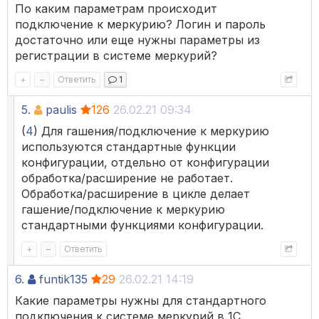
По каким параметрам происходит
подключение к меркурию? Логин и пароль
достаточно или еще нужны параметры из
регистрации в системе меркурий?
+
–
Ответить
1
5.
paulis
126
26.02.21 09:34
(
4
) Для гашения/подключение к меркурию
используются стандартные функции
конфигурации, отдельно от конфигурации
обработка/расширение не работает.
Обработка/расширение в цикле делает
гашение/подключение к меркурию
стандартными функциями конфигурации.
+
–
Ответить
6.
funtik135
29
26.02.21 14:19
Какие параметры нужны для стандартного
подключения к системе меркурий в 1С