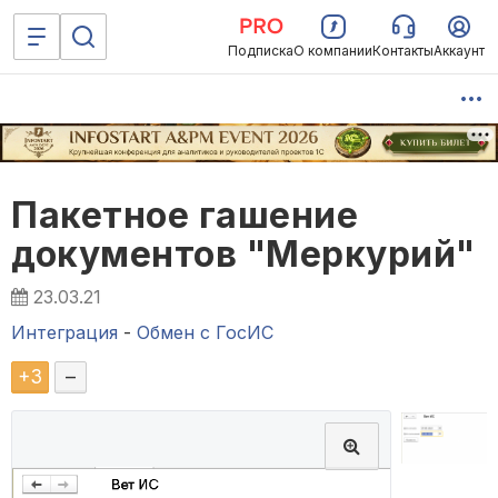
Подписка
О компании
Контакты
Аккаунт
Пакетное гашение
документов "Меркурий"
23.03.21
Интеграция
-
Обмен с ГосИС
+
3
–