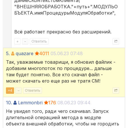
даниеСКонтекстомКлиента(
"ВНЕШНЯЯОБРАБОТКА."+путь+".МОДУЛЬО
БЪЕКТА.имяПроцедурыМодуляОбработки",
Всё работает прекрасно без расширений.
+
–
Ответить
5.
quazare
4011
05.06.23 07:48
Так, уважаемые товарищи, я обновил файлик -
добавим многопоток по процедуре... дальше
там будет понятно. Все кто скачал файл -
может скачать его еще раз не тратя СМ!
+
4
–
Ответить
10.
Lemmonbri
176
08.06.23 09:44
Не увидел того, ради чего скачивал. Запуск
длительной операцией метода в модуле
объекта внешней обработки, чтобы не городить