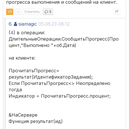
прогресса выполнения и сообщений на клиент.
+
1
–
Ответить
3
6.
siamagic
05.06.23 08:12
(
4
) в операции:
ДлительныеОперации.СообщитьПрогресс(Про
цент,"Выполнено "+об.Дата)
на клиенте:
ПрочитатьПрогресс=
результат(ИдентификаторЗадания);
Если ПрочитатьПрогресс<> Неопределено
тогда
Индикатор = ПрочитатьПрогресс.процент;
&НаСервере
Функция результат(ид)