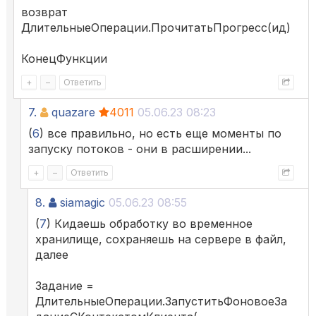
возврат
ДлительныеОперации.ПрочитатьПрогресс(ид)
КонецФункции
+
–
Ответить
7.
quazare
4011
05.06.23 08:23
(
6
) все правильно, но есть еще моменты по
запуску потоков - они в расширении...
+
–
Ответить
8.
siamagic
05.06.23 08:55
(
7
) Кидаешь обработку во временное
хранилище, сохраняешь на сервере в файл,
далее
Задание =
ДлительныеОперации.ЗапуститьФоновоеЗа