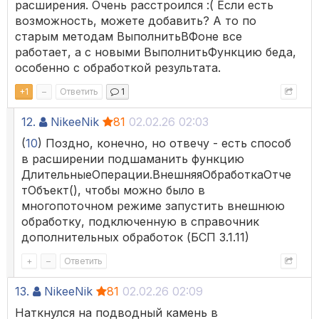
расширения. Очень расстроился :( Если есть
возможность, можете добавить? А то по
старым методам ВыполнитьВФоне все
работает, а с новыми ВыполнитьФункцию беда,
особенно с обработкой результата.
+
1
–
Ответить
1
12.
NikeeNik
81
02.02.26 02:03
(
10
) Поздно, конечно, но отвечу - есть способ
в расширении подшаманить функцию
ДлительныеОперации.ВнешняяОбработкаОтче
тОбъект(), чтобы можно было в
многопоточном режиме запустить внешнюю
обработку, подключенную в справочник
дополнительных обработок (БСП 3.1.11)
+
–
Ответить
13.
NikeeNik
81
02.02.26 02:09
Наткнулся на подводный камень в