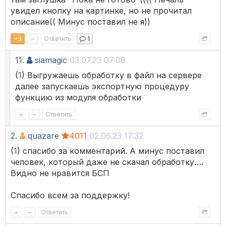
увидел кнопку на картинке, но не прочитал
описание(( Минус поставил не я))
+
3
–
Ответить
1
11.
siamagic
03.07.23 07:08
(
1
) Выгружаешь обработку в файл на сервере
далее запускаешь экспортную процедуру
функцию из модуля обработки
+
–
Ответить
2.
quazare
4011
02.06.23 17:32
(
1
) спасибо за комментарий. А минус поставил
человек, который даже не скачал обработку….
Видно не нравится БСП
Спасибо всем за поддержку!
+
–
Ответить