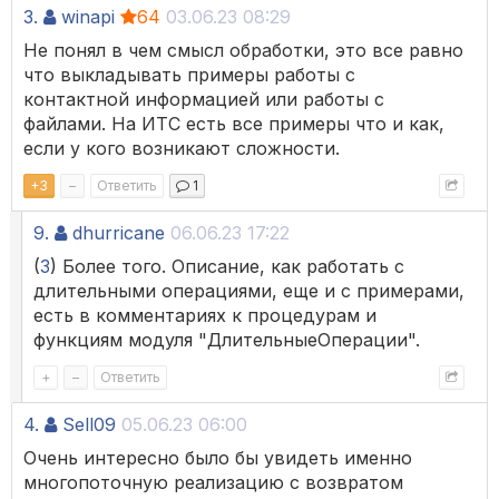
3.
winapi
64
03.06.23 08:29
Не понял в чем смысл обработки, это все равно
что выкладывать примеры работы с
контактной информацией или работы с
файлами. На ИТС есть все примеры что и как,
если у кого возникают сложности.
+
3
–
Ответить
1
9.
dhurricane
06.06.23 17:22
(
3
) Более того. Описание, как работать с
длительными операциями, еще и с примерами,
есть в комментариях к процедурам и
функциям модуля "ДлительныеОперации".
+
–
Ответить
4.
Sell09
05.06.23 06:00
Очень интересно было бы увидеть именно
многопоточную реализацию с возвратом