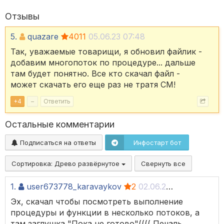
Отзывы
5.
quazare
4011
05.06.23 07:48
Так, уважаемые товарищи, я обновил файлик -
добавим многопоток по процедуре... дальше
там будет понятно. Все кто скачал файл -
может скачать его еще раз не тратя СМ!
+
4
–
Ответить
Остальные комментарии
Подписаться на ответы
Инфостарт бот
Сортировка:
Древо развёрнутое
Свернуть все
1.
user673778_karavaykov
2
02.06.23 17:07
Эх, скачал чтобы посмотреть выполнение
процедуры и функции в несколько потоков, а
там заглушка "Пока не готово"(((( Печаль