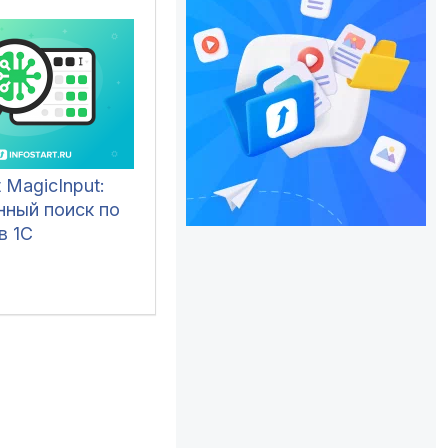
t MagicInput:
нный поиск по
в 1С