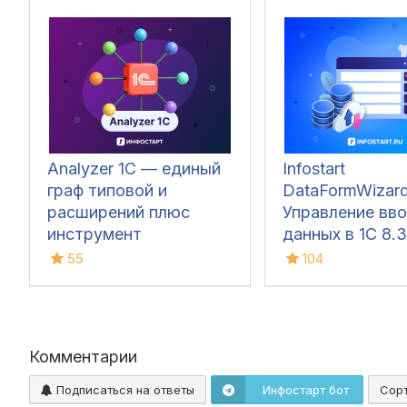
Analyzer 1C — единый
Infostart
граф типовой и
DataFormWizard
расширений плюс
Управление вв
инструмент
данных в 1С 8.3
обновления поставки
55
104
Комментарии
Подписаться на ответы
Инфостарт бот
Сор