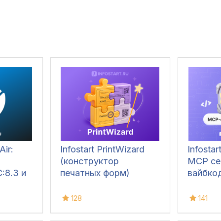
Air:
Infostart PrintWizard
Infosta
(конструктор
MCP се
:8.3 и
печатных форм)
вайбкод
128
141