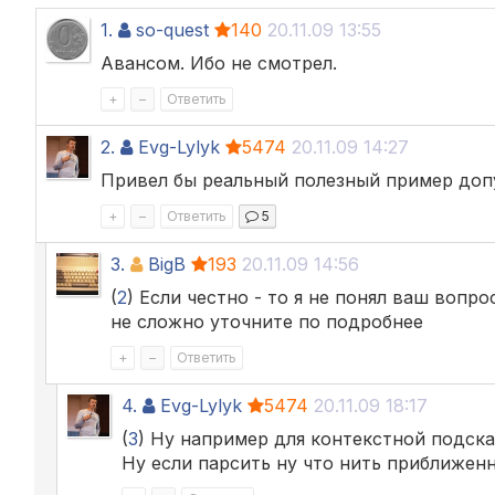
1.
so-quest
140
20.11.09 13:55
Авансом. Ибо не смотрел.
+
–
Ответить
2.
Evg-Lylyk
5474
20.11.09 14:27
Привел бы реальный полезный пример допу
+
–
Ответить
5
3.
BigB
193
20.11.09 14:56
(
2
) Если честно - то я не понял ваш вопро
не сложно уточните по подробнее
+
–
Ответить
4.
Evg-Lylyk
5474
20.11.09 18:17
(
3
) Ну например для контекстной подска
Ну если парсить ну что нить приближенн