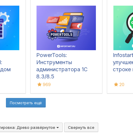
PowerTools:
Infostar
:
Инструменты
улучше
одом
администратора 1С
строке 
8.3/8.5
969
20
Посмотреть ещё
тировка:
Древо развёрнутое
Свернуть все