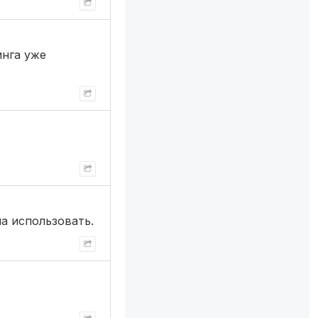
инга уже
ла использовать.