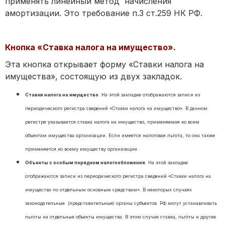
применять линейный метод начисления
амортизации. Это требование п.3 ст.259 НК РФ.
Кнопка «Ставка налога на имущество».
Эта кнопка открывает форму «Ставки налога на
имущества», состоящую из двух закладок.
Ставки налога на имущество
. На этой закладке отображаются записи из
периодического регистра сведений «Ставки налога на имущество». В данном
регистре указывается ставка налога на имущество, применяемая ко всем
объектам имущества организации. Если имеется налоговая льгота, то она также
применяется ко всему имуществу организации.
Объекты с особым порядком налогообложения
. На этой закладке
отображаются записи из периодического регистра сведений «Ставки налога на
имущество по отдельным основным средствам». В некоторых случаях
законодательные (представительные) органы субъектов РФ могут устанавливать
льготы на отдельные объекты имущества. В этом случае ставка, льготы и другие