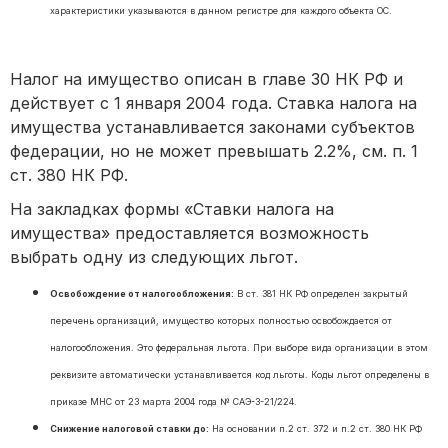
характеристики указываются в данном регистре для каждого объекта ОС.
Налог на имущество описан в главе 30 НК РФ и
действует с 1 января 2004 года. Ставка налога на
имущества устанавливается законами субъектов
федерации, но не может превышать 2.2%, см. п. 1
ст. 380 НК РФ.
На закладках формы «Ставки налога на
имущества» предоставляется возможность
выбрать одну из следующих льгот.
Освобождение от налогообложения:
В ст. 381 НК РФ определен закрытый
перечень организаций, имущество которых полностью освобождается от
налогообложения. Это федеральная льгота. При выборе вида организации в этом
реквизите автоматически устанавливается код льготы. Коды льгот определены в
приказе МНС от 23 марта 2004 года № САЭ-3-21/224.
Снижение налоговой ставки до:
На основании п.2 ст. 372 и п.2 ст. 380 НК РФ