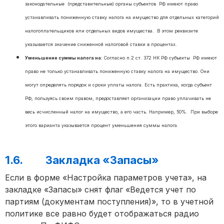
законодательные (представительные) органы субъектов РФ имеют право
устанавливать пониженную ставку налога на имущество для отдельных категорий
налогоплательщиков или отдельных видов имущества. В этом реквизите
указывается значение сниженной налоговой ставки в процентах.
Уменьшение суммы налога на:
Согласно п.2 ст. 372 НК РФ субъекты РФ имеют
право не только устанавливать пониженную ставку налога на имущество. Они
могут определять порядок и сроки уплаты налога. Есть практика, когда субъект
РФ, пользуясь своим правом, предоставляет организации право уплачивать не
весь исчисленный налог на имущество, а его часть. Например, 50%. При выборе
этого варианта указывается процент уменьшения суммы налога.
1.6. Закладка «Запасы»
Если в форме «Настройка параметров учета», на
закладке «Запасы» снят флаг «Ведется учет по
партиям (документам поступления)», то в учетной
политике все равно будет отображаться радио