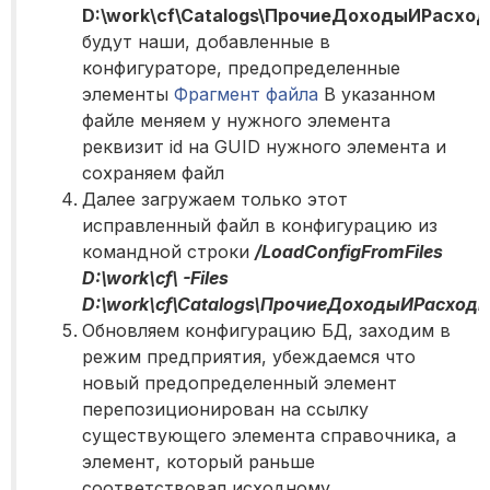
D:\work\cf\Catalogs\ПрочиеДоходыИРасходы
будут наши, добавленные в
конфигураторе, предопределенные
элементы
Фрагмент файла
В указанном
файле меняем у нужного элемента
реквизит id на GUID нужного элемента и
сохраняем файл
Далее загружаем только этот
исправленный файл в конфигурацию из
командной строки
/LoadConfigFromFiles
D:\work\cf\ -Files
D:\work\cf\Catalogs\ПрочиеДоходыИРасходы\
Обновляем конфигурацию БД, заходим в
режим предприятия, убеждаемся что
новый предопределенный элемент
перепозиционирован на ссылку
существующего элемента справочника, а
элемент, который раньше
соответствовал исходному