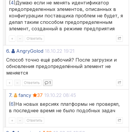
(
4
)Думаю если не менять идентификатор
предопределенных элементов, описанных в
конфигурации поставщика проблем не будет, я
делал таким способом предопределенным
элемент, созданный в режиме предприятия
+
–
Ответить
6.
AngryGolod
18.10.22 19:21
Способ точно ещё рабочий? После загрузки и
обновления предопределённый элемент не
меняется
+
–
Ответить
1
7.
fancy
37
19.10.22 08:45
(
6
)На новых версиях платформы не проверял,
в последнее время не было подобных задач
+
–
Ответить