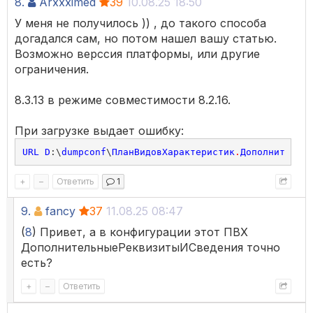
8.
Arxxximed
39
10.08.25 18:50
У меня не получилось )) , до такого способа
догадался сам, но потом нашел вашу статью.
Возможно верссия платформы, или другие
ограничения.
8.3.13 в режиме совместимости 8.2.16.
При загрузке выдает ошибку:
URL
D
:\
dumpconf
\
ПланВидовХарактеристик
.
Дополнительны
+
–
Ответить
1
9.
fancy
37
11.08.25 08:47
(
8
) Привет, а в конфигурации этот ПВХ
ДополнительныеРеквизитыИСведения точно
есть?
+
–
Ответить