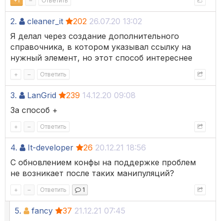
+
1
–
Ответить
2.
cleaner_it
202
26.07.20 13:02
Я делал через создание дополнительного
справочника, в котором указывал ссылку на
нужный элемент, но этот способ интереснее
+
–
Ответить
3.
LanGrid
239
14.12.20 09:08
За способ +
+
–
Ответить
4.
It-developer
26
20.12.21 18:56
С обновлением конфы на поддержке проблем
не возникает после таких манипуляций?
+
–
Ответить
1
5.
fancy
37
21.12.21 07:45