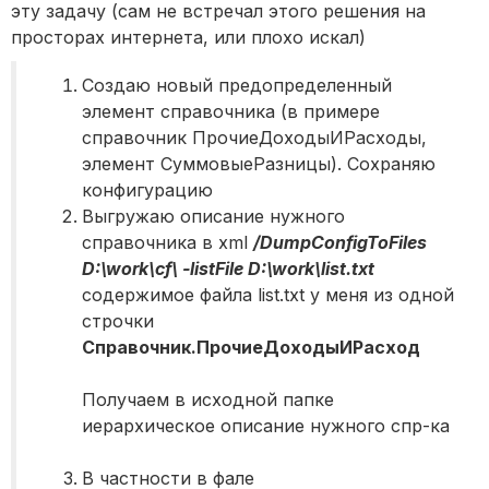
эту задачу (сам не встречал этого решения на
просторах интернета, или плохо искал)
Создаю новый предопределенный
элемент справочника (в примере
справочник ПрочиеДоходыИРасходы,
элемент СуммовыеРазницы). Сохраняю
конфигурацию
Выгружаю описание нужного
справочника в xml
/DumpConfigToFiles
D:\work\cf\ -listFile D:\work\list.txt
содержимое файла list.txt у меня из одной
строчки
Справочник.ПрочиеДоходыИРасход
Получаем в исходной папке
иерархическое описание нужного спр-ка
В частности в фале