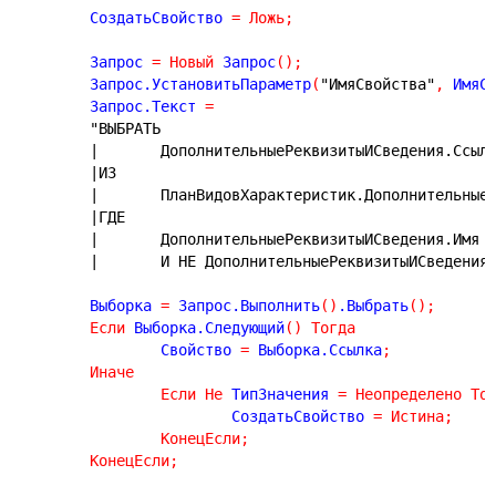
	СоздатьСвойство 
=
Ложь
;
	Запрос 
=
Новый
 Запрос
(
)
;
	Запрос.УстановитьПараметр
(
"ИмяСвойства"
,
 ИмяС
	Запрос.Текст 
=
"ВЫБРАТЬ
|	ДополнительныеРеквизитыИСведения.Ссыл
|ИЗ
|	ПланВидовХарактеристик.Дополнительны
|ГДЕ
|	ДополнительныеРеквизитыИСведения.Имя 
|	И НЕ ДополнительныеРеквизитыИСведения
	Выборка 
=
 Запрос.Выполнить
(
)
.Выбрать
(
)
;
Если
 Выборка.Следующий
(
)
Тогда
		Свойство 
=
 Выборка.Ссылка
;
Иначе
Если
Не
 ТипЗначения 
=
Неопределено
То
			СоздатьСвойство 
=
Истина
;
КонецЕсли
;
КонецЕсли
;