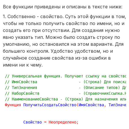
Все функции приведены и описаны в тексте ниже:
1. Собственно - свойство. Суть этой функции в том,
чтобы не только получить свойство по имени, но и
создать его при отсутствии. Для создания нужно
явно указать тип. Можно было создать строку по
умолчанию, но остановился на этом варианте. Для
большего контроля. Удобство удобством, но и
случайное создание свойства из-за ошибки в
имени ни к чему.
// Универсальная функция. Получает ссылку на свойство
// ИмяСвойства 			- (Строка) 
// ТипЗначения 			- (Описани
// НаборСвойств 		- (Справ
// НаименованиеСвойства - (Строка) Для назначения или
Функция
 ПолучитьСоздатьСвойство
(
ИмяСвойства
,
 ТипЗначе
	Свойство 
=
Неопределено
;