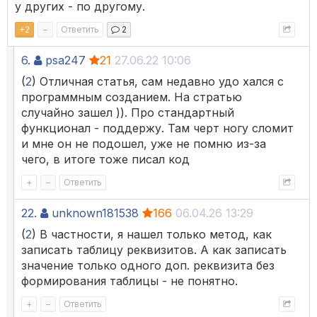
у других - по другому.
+
2
–
Ответить
2
6.
psa247
21
27.06.22 10:06
(
2
) Отличная статья, сам недавно удо хался с
программным созданием. На стратью
случайно зашел )). Про стандартный
функционал - поддержу. Там черт ногу сломит
и мне он не подошел, уже не помню из-за
чего, в итоге тоже писал код
+
–
Ответить
22.
unknown181538
166
06.04.26 13:29
(
2
) В частности, я нашел только метод, как
записать таблицу реквизитов. А как записать
значение только одного доп. реквизита без
формирования таблицы - не понятно.
+
–
Ответить