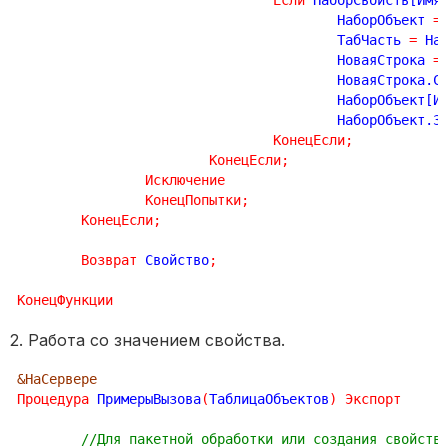
Если
 НаборСвойств[Имя
					НаборОбъект 
=
					ТабЧасть 
=
 На
					НоваяСтрока 
=
					НоваяСтрока.
					НаборОбъек
					НаборОбъект.
КонецЕсли
;
КонецЕсли
;
Исключение
КонецПопытки
;
КонецЕсли
;
Возврат
 Свойство
;
КонецФункции
2. Работа со значением свойства.
&НаСервере
Процедура
 ПримерыВызова
(
ТаблицаОбъектов
)
Экспорт
//Для пакетной обработки или создания свойств