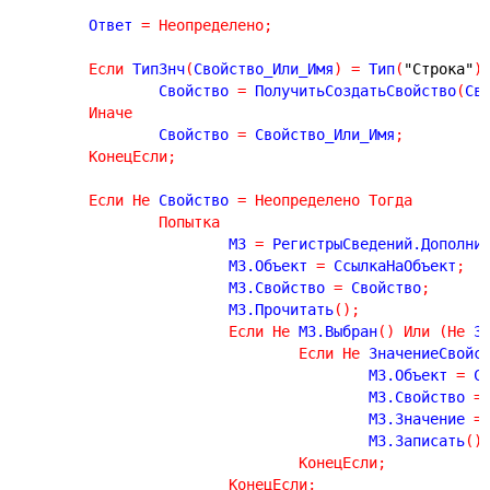
	Ответ 
=
Неопределено
;
Если
 ТипЗнч
(
Свойство_Или_Имя
)
=
 Тип
(
"Строка"
)
		Свойство 
=
 ПолучитьСоздатьСвойство
(
Св
Иначе
		Свойство 
=
 Свойство_Или_Имя
;
КонецЕсли
;
Если
Не
 Свойство 
=
Неопределено
Тогда
Попытка
			МЗ 
=
 РегистрыСведений.Дополни
			МЗ.Объект 
=
 СсылкаНаОбъект
;
			МЗ.Свойство 
=
 Свойство
;
			МЗ.Прочитать
(
)
;
Если
Не
 МЗ.Выбран
(
)
Или
(
Не
 З
Если
Не
 ЗначениеСвойс
					МЗ.Объект 
=
 С
					МЗ.Свойство 
=
					МЗ.Значение 
=
					МЗ.Записать
(
)
КонецЕсли
;
КонецЕсли
;