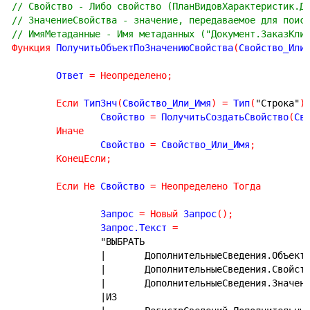
// Свойство - Либо свойство (ПланВидовХарактеристик.Д
// ЗначениеСвойства - значение, передаваемое для поис
// ИмяМетаданные - Имя метаданных ("Документ.ЗаказКли
Функция
 ПолучитьОбъектПоЗначениюСвойства
(
Свойство_Или
	Ответ 
=
Неопределено
;
Если
 ТипЗнч
(
Свойство_Или_Имя
)
=
 Тип
(
"Строка"
)
		Свойство 
=
 ПолучитьСоздатьСвойство
(
Св
Иначе
		Свойство 
=
 Свойство_Или_Имя
;
КонецЕсли
;
Если
Не
 Свойство 
=
Неопределено
Тогда
		Запрос 
=
Новый
 Запрос
(
)
;
		Запрос.Текст 
=
"ВЫБРАТЬ
|	ДополнительныеСведения.Объект
|	ДополнительныеСведения.Свойст
|	ДополнительныеСведения.Значен
|ИЗ