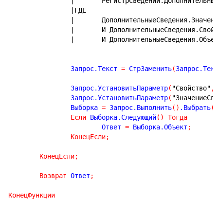
|	РегистрСведений.Дополнительн
|ГДЕ
|	ДополнительныеСведения.Значен
|	И ДополнительныеСведения.Свой
|	И ДополнительныеСведения.Объ
		Запрос.Текст 
=
 СтрЗаменить
(
Запрос.Тек
		Запрос.УстановитьПараметр
(
"Свойство"
,
		Запрос.УстановитьПараметр
(
"ЗначениеСв
		Выборка 
=
 Запрос.Выполнить
(
)
.Выбрать
(
Если
 Выборка.Следующий
(
)
Тогда
			Ответ 
=
 Выборка.Объект
;
КонецЕсли
;
КонецЕсли
;
Возврат
 Ответ
;
КонецФункции