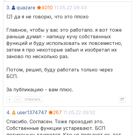
3.
quazare
4010
11.05.22 09:43
(
2
) да я не говорю, что это плохо
Главное, чтобы у вас это работало. я вот тоже
раньше думал - напишу кучу собственных
функций и буду использовать их повсеместно,
затем я про некоторые забыл и изобретал их
заново по несколько раз.
Потом, решил, буду работать только через
БСП.
За публикацию - вам плюс.
+
–
Ответить
4.
user1374747
287
11.05.22 09:52
Спасибо. Согласен. Тоже проходил это.
Собственные функции устаревают. БСП
потихоньку движется. Кто не пользует ее, тот