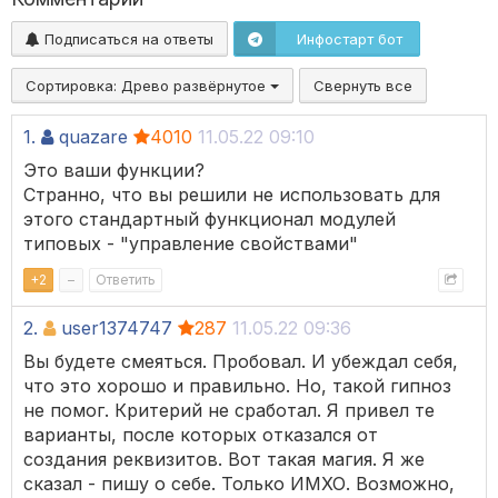
Подписаться на ответы
Инфостарт бот
Сортировка:
Древо развёрнутое
Свернуть все
1.
quazare
4010
11.05.22 09:10
Это ваши функции?
Странно, что вы решили не использовать для
этого стандартный функционал модулей
типовых - "управление свойствами"
+
2
–
Ответить
2.
user1374747
287
11.05.22 09:36
Вы будете смеяться. Пробовал. И убеждал себя,
что это хорошо и правильно. Но, такой гипноз
не помог. Критерий не сработал. Я привел те
варианты, после которых отказался от
создания реквизитов. Вот такая магия. Я же
сказал - пишу о себе. Только ИМХО. Возможно,