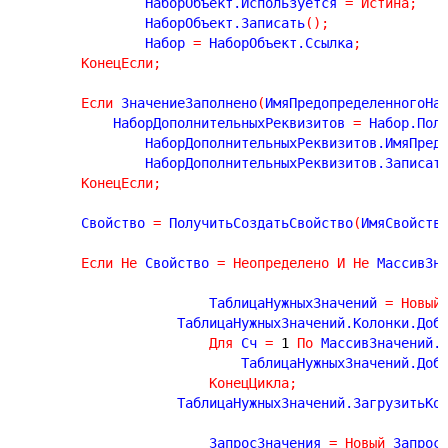
		НаборОбъект.Используется 
=
Истина
;
		НаборОбъект.Записать
(
)
;
		Набор 
=
 НаборОбъект.Ссылка
;
КонецЕсли
;
Если
 ЗначениеЗаполнено
(
ИмяПредопределенногоНа
	    НаборДополнительныхРеквизитов 
=
 Набор.Пол
		НаборДополнительныхРеквизитов.ИмяПред
		НаборДополнительныхРеквизитов.Записат
КонецЕсли
;
	Свойство 
=
 ПолучитьСоздатьСвойство
(
ИмяСвойств
Если
Не
 Свойство 
=
Неопределено
И
Не
 МассивЗн
			ТаблицаНужныхЗначений 
=
Новый
		    ТаблицаНужныхЗначений.Колонки.Доб
Для
 Сч 
=
1
По
 МассивЗначений.
			    ТаблицаНужныхЗначений.Доб
КонецЦикла
;
		    ТаблицаНужныхЗначений.ЗагрузитьКо
			ЗапросЗначения 
=
Новый
 Запрос