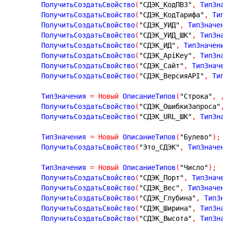
	ПолучитьСоздатьСвойство
(
"СДЭК_КодПВЗ"
,
 ТипЗна
	ПолучитьСоздатьСвойство
(
"СДЭК_КодТарифа"
,
 Тип
	ПолучитьСоздатьСвойство
(
"СДЭК_УИД"
,
 ТипЗначен
	ПолучитьСоздатьСвойство
(
"СДЭК_УИД_ШК"
,
 ТипЗна
	ПолучитьСоздатьСвойство
(
"СДЭК_ИД"
,
 ТипЗначени
	ПолучитьСоздатьСвойство
(
"СДЭК_ApiKey"
,
 ТипЗна
	ПолучитьСоздатьСвойство
(
"СДЭК_Сайт"
,
 ТипЗначе
	ПолучитьСоздатьСвойство
(
"СДЭК_ВерсияAPI"
,
 Тип
	ТипЗначения 
=
Новый
 ОписаниеТипов
(
"Строка"
,
,
	ПолучитьСоздатьСвойство
(
"СДЭК_ОшибкиЗапроса"
,
	ПолучитьСоздатьСвойство
(
"СДЭК_URL_ШК"
,
 ТипЗна
	ТипЗначения 
=
Новый
 ОписаниеТипов
(
"Булево"
)
;
	ПолучитьСоздатьСвойство
(
"Это_СДЭК"
,
 ТипЗначен
	ТипЗначения 
=
Новый
 ОписаниеТипов
(
"Число"
)
;
	ПолучитьСоздатьСвойство
(
"СДЭК_Порт"
,
 ТипЗначе
	ПолучитьСоздатьСвойство
(
"СДЭК_Вес"
,
 ТипЗначен
	ПолучитьСоздатьСвойство
(
"СДЭК_Глубина"
,
 ТипЗн
	ПолучитьСоздатьСвойство
(
"СДЭК_Ширина"
,
 ТипЗна
	ПолучитьСоздатьСвойство
(
"СДЭК_Высота"
,
 ТипЗна