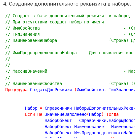
4. Создание дополнительного реквизита в наборе.
// Создает в базе дополнительный реквизит в наборе, п
// При отсутствии создает набор по имени
// ИмяС
// ТипЗ
// НаименованиеНабо
// ИмяПредопределенногоНабора 	- Дл
// Масс
// НаименованиеСво
Процедура
 СоздатьДопРеквизит
(
ИмяСвойства
,
 ТипЗначения
	Набор 
=
 Справочники.НаборыДополнительныхРекви
Если
Не
 ЗначениеЗаполнено
(
Набор
)
Тогда
		НаборОбъект 
=
 Справочники.НаборыДопол
		НаборОбъект.Наименование 
=
 Наименован
		НаборОбъект.ИмяПредопределенногоНабор