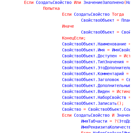
Если
 СоздатьСвойство 
Или
 ЗначениеЗаполнено
(
На
Попытка
Если
 СоздатьСвойство 
Тогда
				СвойствоОбъект 
=
 План
Иначе
				СвойствоОбъект 
=
 Свой
КонецЕсли
;
			СвойствоОбъект.Наименование 
=
			СвойствоОбъект.Имя 
=
 ИмяСвойс
			СвойствоОбъект.Доступен 
=
Ист
			СвойствоОбъект.ТипЗначения 
=
 
			СвойствоОбъект.ЭтоДополнитель
			СвойствоОбъект.Комментарий 
=
 
			СвойствоОбъект.Заголовок 
=
 Св
			СвойствоОбъект.Дополнительны
			СвойствоОбъект.Виден 
=
Истина
			СвойствоОбъект.НаборСвойств 
=
			СвойствоОбъект.Записать
(
)
;
			Свойство 
=
 СвойствоОбъект.Ссы
Если
 СоздатьСвойство 
И
 Значен
				ИмяТабчасти 
=
?
(
ЭтоДо
				ИмяРеквизитаКоличеств