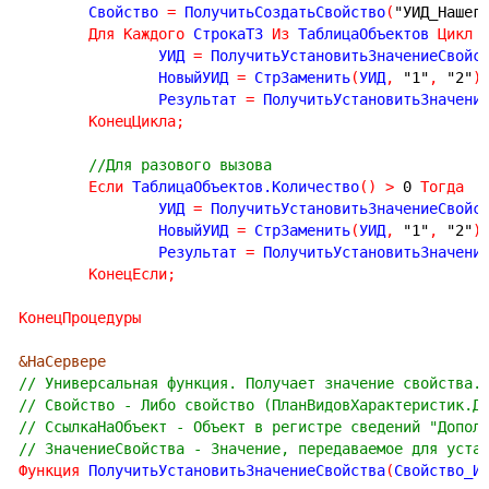
	Свойство 
=
 ПолучитьСоздатьСвойство
(
"УИД_Нашег
Для
Каждого
 СтрокаТЗ 
Из
 ТаблицаОбъектов 
Цикл
		УИД 
=
 ПолучитьУстановитьЗначениеСвойс
		НовыйУИД 
=
 СтрЗаменить
(
УИД
,
"1"
,
"2"
)
		Результат 
=
 ПолучитьУстановитьЗначени
КонецЦикла
;
//Для разового вызова
Если
 ТаблицаОбъектов.Количество
(
)
>
0
Тогда
		УИД 
=
 ПолучитьУстановитьЗначениеСвойс
		НовыйУИД 
=
 СтрЗаменить
(
УИД
,
"1"
,
"2"
)
		Результат 
=
 ПолучитьУстановитьЗначени
КонецЕсли
;
КонецПроцедуры
&НаСервере
// Универсальная функция. Получает значение свойства.
// Свойство - Либо свойство (ПланВидовХарактеристик.Д
// СсылкаНаОбъект - Объект в регистре сведений "Допол
// ЗначениеСвойства - Значение, передаваемое для уста
Функция
 ПолучитьУстановитьЗначениеСвойства
(
Свойство_И