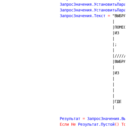
			ЗапросЗначения.УстановитьПара
			ЗапросЗначения.УстановитьПара
			ЗапросЗначения.Текст 
=
"ВЫБРА
|ПОМЕС
|ИЗ
|;
|
|/////
|ВЫБРА
|ИЗ
|ГДЕ
			Результат 
=
 ЗапросЗначения.Вы
Если
Не
 Результат.Пустой
(
)
То