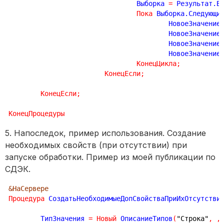
				Выборка 
=
 Результат.В
Пока
 Выборка.Следующи
					НовоеЗначение
					НовоеЗначен
					НовоеЗначен
					НовоеЗначени
КонецЦикла
;
КонецЕсли
;
КонецЕсли
;
КонецПроцедуры
5. Напоследок, пример использования. Создание
необходимых свойств (при отсутствии) при
запуске обработки. Пример из моей публикации по
СДЭК.
&НаСервере
Процедура
 СоздатьНеобходимыеДопСвойстваПриИхОтсутстви
	ТипЗначения 
=
Новый
 ОписаниеТипов
(
"Строка"
,
,