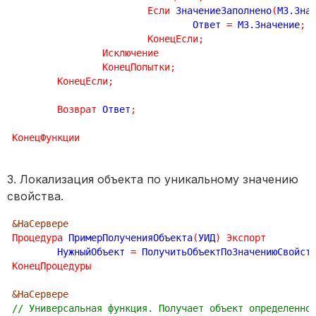
Если
 ЗначениеЗаполнено
(
МЗ.Зна
				Ответ 
=
 МЗ.Значение
;
КонецЕсли
;
Исключение
КонецПопытки
;
КонецЕсли
;
Возврат
 Ответ
;
КонецФункции
3. Локализация объекта по уникальному значению
свойства.
&НаСервере
Процедура
 ПримерПолученияОбъекта
(
УИД
)
Экспорт
	НужныйОбъект 
=
 ПолучитьОбъектПоЗначениюСвойст
КонецПроцедуры
&НаСервере
// Универсальная функция. Получает объект определенно