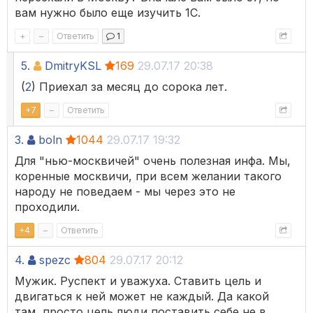
вам нужно было еще изучить 1С.
+
–
Ответить
1
5.
DmitryKSL
169
29.07.17 20:38
(
2
) Приехал за месяц до сорока лет.
+
7
–
Ответить
3.
boln
1044
29.07.17 19:32
Для "нью-москвичей" очень полезная инфа. Мы,
коренные москвичи, при всем желании такого
народу не поведаем - мы через это не
проходили.
+
4
–
Ответить
4.
spezc
804
29.07.17 20:12
Мужик. Руспект и уважуха. Ставить цель и
двигаться к ней может не каждый. Да какой
там, просто цель люди поставить себе не в