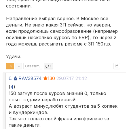
состоянии.
Направление выбрал верное. В Москве все
деньги. Не знаю какая ЗП сейчас, но уверен,
если продолжишь самообразование (например
осилишь несколько курсов по ERP), то через 2
года можешь рассылать резюме с ЗП 150т.р.
Удачи.
+
3
–
Ответить
1
6.
RAV38574
130
29.07.17 21:42
(
4
)
150 загнул после курсов знаний 0, только
опыт, годами наработанный.
А возраст минус,любят студентов за 5 копеек
и вундеркиндов.
Так что только свой франч или фриланс за
такие деньги.