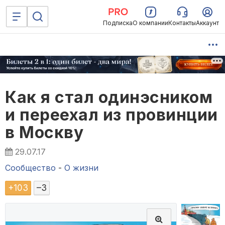
Подписка
О компании
Контакты
Аккаунт
Как я стал одинэсником
и переехал из провинции
в Москву
29.07.17
Сообщество
-
О жизни
+
103
–
3