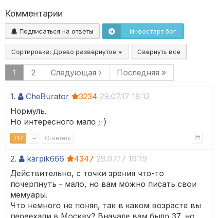
Комментарии
Подписаться на ответы
Инфостарт бот
Сортировка:
Древо развёрнутое
Свернуть все
1
2
Следующая
Последняя
1.
CheBurator
3234
29.07.17 18:12
Нормуль.
Но интересного мало ;-)
+
17
–
Ответить
2.
karpik666
4347
29.07.17 19:19
Действительно, с точки зрения что-то
почерпнуть - мало, но вам можно писать свои
мемуары.
Что немного не понял, так в каком возрасте вы
переехали в Москву? Вначале вам было 37, но