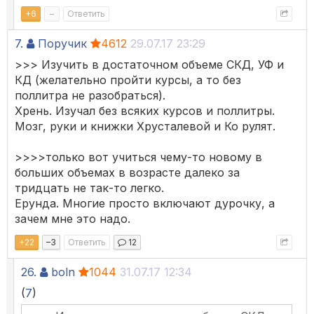
+
6
–
Ответить
7.
Поручик
4612
29.07.17 23:29
>>> Изучить в достаточном объеме СКД, УФ и
КД (желательно пройти курсы, а то без
поллитра не разобраться).
Хрень. Изучал без всяких курсов и поллитры.
Мозг, руки и книжки Хрусталевой и Ко рулят.
>>>>только вот учиться чему-то новому в
больших объемах в возрасте далеко за
тридцать не так-то легко.
Ерунда. Многие просто включают дурочку, а
зачем мне это надо.
+
22
–
3
Ответить
12
26.
boln
1044
31.07.17 12:34
(
7
)