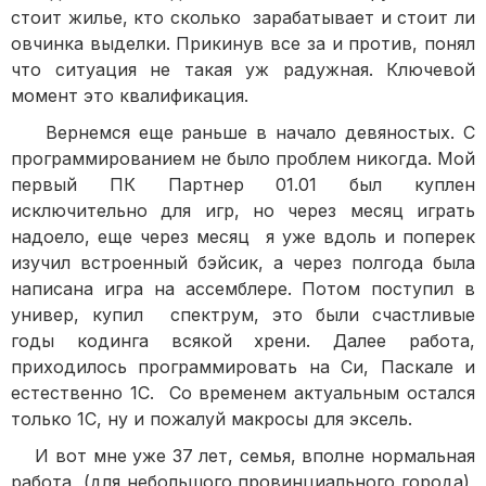
стоит жилье, кто сколько зарабатывает и стоит ли
овчинка выделки. Прикинув все за и против, понял
что ситуация не такая уж радужная. Ключевой
момент это квалификация.
Вернемся еще раньше в начало девяностых. С
программированием не было проблем никогда. Мой
первый ПК Партнер 01.01 был куплен
исключительно для игр, но через месяц играть
надоело, еще через месяц я уже вдоль и поперек
изучил встроенный бэйсик, а через полгода была
написана игра на ассемблере. Потом поступил в
универ, купил спектрум, это были счастливые
годы кодинга всякой хрени. Далее работа,
приходилось программировать на Си, Паскале и
естественно 1С. Со временем актуальным остался
только 1С, ну и пожалуй макросы для эксель.
И вот мне уже 37 лет, семья, вполне нормальная
работа (для небольшого провинциального города),