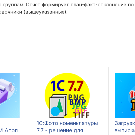
о группам. Отчет формирует план-факт-отклонение по
равочники (вышеуказанные).
1С:Фото номенклатуры
Загруз
М Атол
7.7 - решение для
выписки