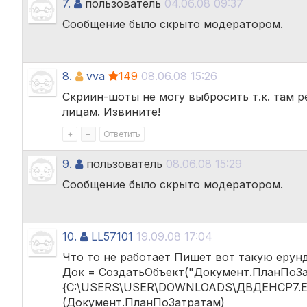
7.
пользователь
04.06.08 09:37
Сообщение было скрыто модератором.
8.
vva
149
08.06.08 15:26
Скриин-шоты не могу выбросить т.к. там р
лицам. Извините!
+
–
Ответить
9.
пользователь
08.06.08 15:29
Сообщение было скрыто модератором.
10.
LL57101
19.09.08 17:04
Что то не работает Пишет вот такую ерун
Док = СоздатьОбъект("Документ.ПланПоЗа
{C:\USERS\USER\DOWNLOADS\ДВДЕНСР7.ERT
(Документ.ПланПоЗатратам)