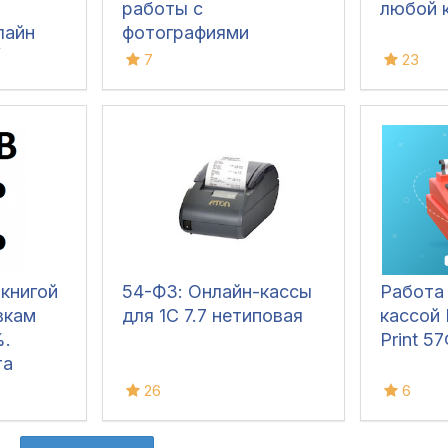
о
работы с
любой 
лайн
фотографиями
) с
номенклатуры в 1С:7.7
7
23
ового
(включая формат
77, 1с8Х
PNG)
раций
 книгой
54-ФЗ: Онлайн-кассы
Работа 
вкам
для 1С 7.7 нетиповая
кассой 
%.
Print 57
та
кам
26
6
 в 1
.