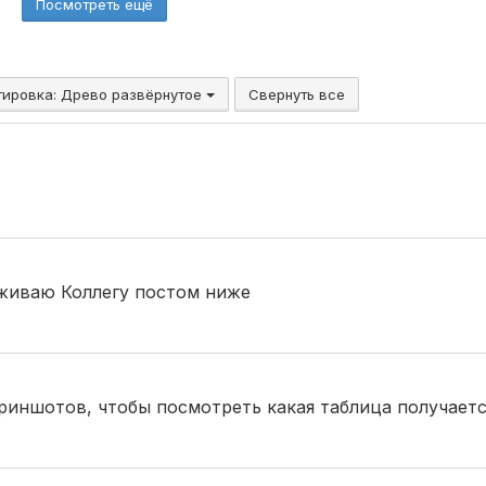
Посмотреть ещё
% НДС.
тала
С
тировка:
Древо развёрнутое
Свернуть все
живаю Коллегу постом ниже
криншотов, чтобы посмотреть какая таблица получает