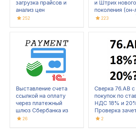
загрузка прайсов и
и Штрих новог
анализ цен
поколения (он-
ККТ под 54-ФЗ
252
223
помощью текст
ini.файла для 1с
любых конфигу
Выставление счета
Сверка 76.АВ с
ссылкой на оплату
покупок по ста
через платежный
НДС 18% и 20
шлюз Сбербанка из
Проверка заче
интерфейса 1С
аванса по став
26
2
НДС 18% и 20%
квартале 2019 г