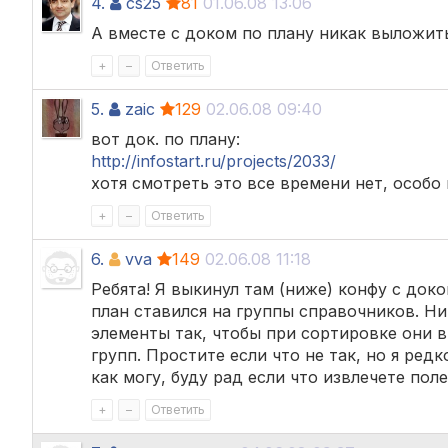
4.
cs25
81
01.06.08 13:06
А вместе с доком по плану никак выложить 
+
–
Ответить
5.
zaic
129
02.06.08 09:40
вот док. по плану:
http://infostart.ru/projects/2033/
хотя смотреть это все времени нет, особо
+
–
Ответить
6.
vva
149
02.06.08 11:18
Ребята! Я выкинул там (ниже) конфу с док
план ставился на группы справочников. Ни
элементы так, чтобы при сортировке они 
групп. Простите если что не так, но я редк
как могу, буду рад если что извлечете пол
+
–
Ответить