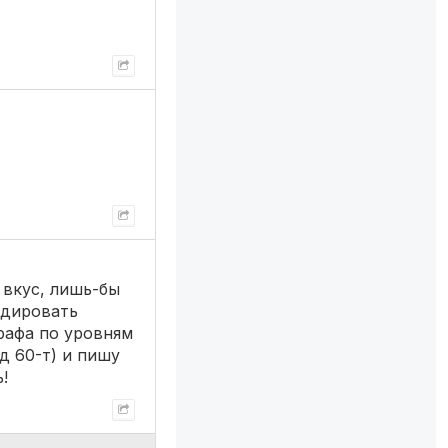
 вкус, лишь-бы
одировать
рафа по уровням
од 60-т) и пишу
!