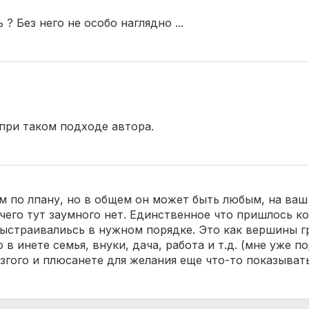
? Без него не особо наглядно ...
 при таком подходе автора.
ом по лпану, но в общем он может быть любым, на ваш
чего тут заумного нет. Единственное что пришлось к
выстраивалиьсь в нужном порядке. Это как вершины г
о в инете семья, внуки, дача, работа и т.д. (мне уже п
езгого и плюсанете для желания еще что-то показывать