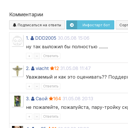
Переход на 20
Закрытие квар
Комментарии
18% и 20% НД
Подписаться на ответы
Инфостарт бот
Сор
1.
DDD2005
30.05.08 15:06
ну так выложил бы полностью ........
+
–
Ответить
2.
viacht
12
31.05.08 11:47
Уважаемый и как это оценивать?? Поддер
+
–
Ответить
3.
Свой
164
31.05.08 20:13
не пожалейте, пожалуйста, пару-тройку с
+
–
Ответить