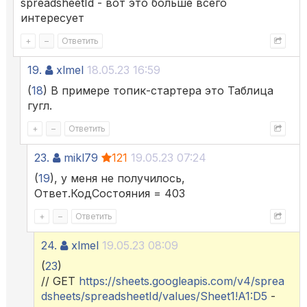
spreadsheetId - вот это больше всего
интересует
+
–
Ответить
19.
xlmel
18.05.23 16:59
(
18
) В примере топик-стартера это Таблица
гугл.
+
–
Ответить
23.
mikl79
121
19.05.23 07:24
(
19
), у меня не получилось,
Ответ.КодСостояния = 403
+
–
Ответить
24.
xlmel
19.05.23 08:09
(
23
)
// GET
https://sheets.googleapis.com/v4/sprea
dsheets/spreadsheetId/values/Sheet1!A1:D5
-