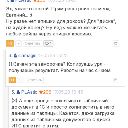
1.
PLAstic
296
17.05.23 13:03
Эх, ужас-то какой. Прям расстроил ты меня,
Евгений... :(
Ну разве нет апишки для доксов? Для "диска",
на худой конец? Ну ведь можно же читать
любые файлы через апишку красиво.
+
3
–
Ответить
4
3.
siamagic
17.05.23 15:20
(
1
)Зачем эта заморочка? Копируешь урл -
получаешь результат. Работы на час с чаем.
+
1
–
Ответить
5.
PLAstic
296
17.05.23 16:45
(
3
) А ещё проще - показывать табличный
документ в 1С и просто копипастить в него
данные из таблицы. Кажется, даже загрузка
данных из табличных документов с диска
ИТС взлетит с этим.