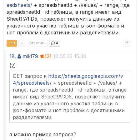
eadsheets/
+ spreadsheetId + /values/ + range, где
spreadsheetId - id таблицы, а range имеет вид
Sheet1!A1:D5, позволяет получить данные из
указанного участка таблицы в json-формате и
нет проблем с десятичными разделителями.
+
10
–
Ответить
4
18.
mikl79
121
18.05.23 15:30
(
2
)
GET запрос к
https://sheets.googleapis.com/v
4/spreadsheets/
+ spreadsheetId + /values/ +
range, где spreadsheetId - id таблицы, а range
имеет вид Sheet1!A1:D5, позволяет получить
данные из указанного участка таблицы в
json-формате и нет проблем с десятичными
разделителями.
а можно пример запроса?