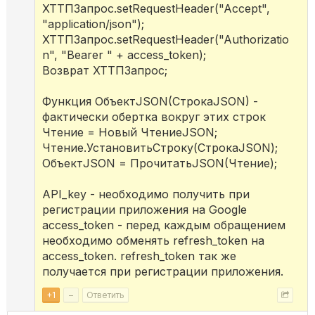
ХТТПЗапрос.setRequestHeader("Accept",
"application/json");
ХТТПЗапрос.setRequestHeader("Authorizatio
n", "Bearer " + access_token);
Возврат ХТТПЗапрос;
Функция ОбъектJSON(СтрокаJSON) -
фактически обертка вокруг этих строк
Чтение = Новый ЧтениеJSON;
Чтение.УстановитьСтроку(СтрокаJSON);
ОбъектJSON = ПрочитатьJSON(Чтение);
API_key - необходимо получить при
регистрации приложения на Google
access_token - перед каждым обращением
необходимо обменять refresh_token на
access_token. refresh_token так же
получается при регистрации приложения.
+
1
–
Ответить