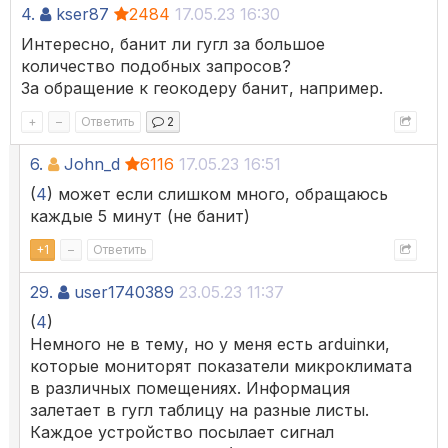
4.
kser87
2484
17.05.23 16:30
Интересно, банит ли гугл за большое
количество подобных запросов?
За обращение к геокодеру банит, например.
+
–
Ответить
2
6.
John_d
6116
17.05.23 16:51
(
4
) может если слишком много, обращаюсь
каждые 5 минут (не банит)
+
1
–
Ответить
29.
user1740389
23.05.23 11:37
(
4
)
Немного не в тему, но у меня есть arduinки,
которые мониторят показатели микроклимата
в различных помещениях. Информация
залетает в гугл таблицу на разные листы.
Каждое устройство посылает сигнал