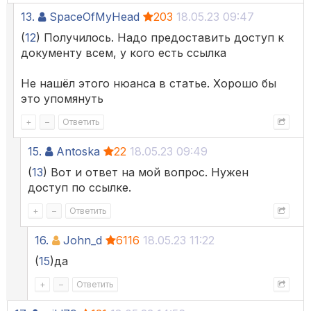
13.
SpaceOfMyHead
203
18.05.23 09:47
(
12
) Получилось. Надо предоставить доступ к
документу всем, у кого есть ссылка
Не нашёл этого нюанса в статье. Хорошо бы
это упомянуть
+
–
Ответить
15.
Antoska
22
18.05.23 09:49
(
13
) Вот и ответ на мой вопрос. Нужен
доступ по ссылке.
+
–
Ответить
16.
John_d
6116
18.05.23 11:22
(
15
)да
+
–
Ответить