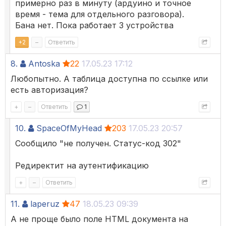
примерно раз в минуту (ардуино и точное
время - тема для отдельного разговора).
Бана нет. Пока работает 3 устройства
+
2
–
Ответить
8.
Antoska
22
17.05.23 17:12
Любопытно. А таблица доступна по ссылке или
есть авторизация?
+
–
Ответить
1
10.
SpaceOfMyHead
203
17.05.23 20:57
Сообщило "не получен. Статус-код 302"
Редиректит на аутентификацию
+
–
Ответить
11.
laperuz
47
18.05.23 09:39
А не проще было поле HTML документа на