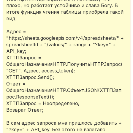
плохо, но работает устойчиво и слава Богу. В
итоге функция чтения таблицы приобрела такой
вид:
Адрес =
"https://sheets.googleapis.com/v4/spreadsheets/" +
spreadsheetId + "/values/" + range + "?key=" +
API_key;
ХТТПЗапрос =
ОбщегоНазначенияHTTP.ПолучитьHTTPЗапрос(
"GET", Адрес, access_token);
ХТТПЗапрос.Send();
Ответ =
ОбщегоНазначенияHTTP.ОбъектJSON(ХТТПЗап
рос.ResponseText());
ХТТПЗапрос = Неопределено;
Возврат Ответ;
В сам адрес запроса мне пришлось добавить +
"?key=" + API_key. Без этого не взлетало.