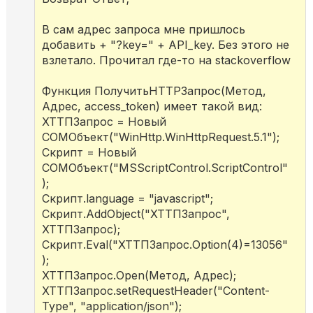
В сам адрес запроса мне пришлось
добавить + "?key=" + API_key. Без этого не
взлетало. Прочитал где-то на stackoverflow
Функция ПолучитьHTTPЗапрос(Метод,
Адрес, access_token) имеет такой вид:
ХТТПЗапрос = Новый
COMОбъект("WinHttp.WinHttpRequest.5.1");
Скрипт = Новый
COMОбъект("MSScriptControl.ScriptControl"
);
Скрипт.language = "javascript";
Скрипт.AddObject("ХТТПЗапрос",
ХТТПЗапрос);
Скрипт.Eval("ХТТПЗапрос.Option(4)=13056"
);
ХТТПЗапрос.Open(Метод, Адрес);
ХТТПЗапрос.setRequestHeader("Content-
Type", "application/json");