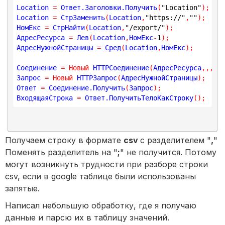
Location 
=
 Ответ.Заголовки.Получить
(
"Location"
)
;
Location 
=
 СтрЗаменить
(
Location
,
"https://"
,
""
)
;
НомЕкс 
=
 СтрНайти
(
Location
,
"/export/"
)
;
АдресРесурса 
=
 Лев
(
Location
,
НомЕкс
-
1
)
;
АдресНужнойСтраницы 
=
 Сред
(
Location
,
НомЕкс
)
;
Соединение 
=
Новый
 HTTPСоединение
(
АдресРесурса
,
,
,
,
,
Запрос 
=
Новый
 HTTPЗапрос
(
АдресНужнойСтраницы
)
;
Ответ 
=
 Соединение.Получить
(
Запрос
)
;
ВходящаяСтрока 
=
 Ответ.ПолучитьТелоКакСтроку
(
)
;
Получаем строку в формате
csv
с разделителем "
,
"
Поменять разделитель на "
;
" не получится. Потому
могут возникнуть трудности при разборе строки
csv, если в google таблице были использованы
запятые.
Написал небольшую обработку, где я получаю
данные и парсю их в таблицу значений.