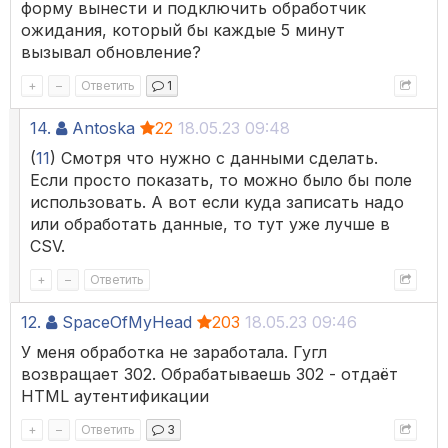
форму вынести и подключить обработчик
ожидания, который бы каждые 5 минут
вызывал обновление?
+
–
Ответить
1
14.
Antoska
22
18.05.23 09:48
(
11
) Смотря что нужно с данными сделать.
Если просто показать, то можно было бы поле
использовать. А вот если куда записать надо
или обработать данные, то тут уже лучше в
CSV.
+
–
Ответить
12.
SpaceOfMyHead
203
18.05.23 09:46
У меня обработка не заработала. Гугл
возвращает 302. Обрабатываешь 302 - отдаёт
HTML аутентификации
+
–
Ответить
3