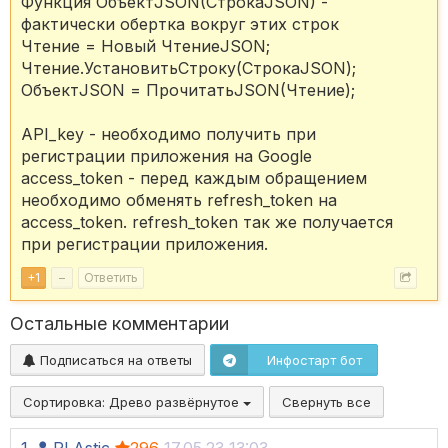
Функция ОбъектJSON(СтрокаJSON) -
фактически обертка вокруг этих строк
Чтение = Новый ЧтениеJSON;
Чтение.УстановитьСтроку(СтрокаJSON);
ОбъектJSON = ПрочитатьJSON(Чтение);
API_key - необходимо получить при
регистрации приложения на Google
access_token - перед каждым обращением
необходимо обменять refresh_token на
access_token. refresh_token так же получается
при регистрации приложения.
+
1
–
Ответить
Остальные комментарии
Подписаться на ответы
Инфостарт бот
Сортировка:
Древо развёрнутое
Свернуть все