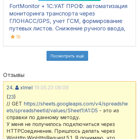
FortMonitor + 1С:УАТ ПРОФ: автоматизация
мониторинга транспорта через
ГЛОНАСС/GPS, учет ГСМ, формирование
путевых листов. Снижение ручного ввода,
фоновая синхронизация, демо-версия.
19
Посмотреть ещё
Отзывы
24.
xlmel
19.05.23 08:09
(
23
)
// GET
https://sheets.googleapis.com/v4/spreadshe
ets/spreadsheetId/values/Sheet1!A1:D5
- это из
справки по данному методу.
У меня не получилось подключиться через
HTTPСоединение. Пришлось делать через
WinHttp.WinHttpRequest.5.1. Я понимаю, что