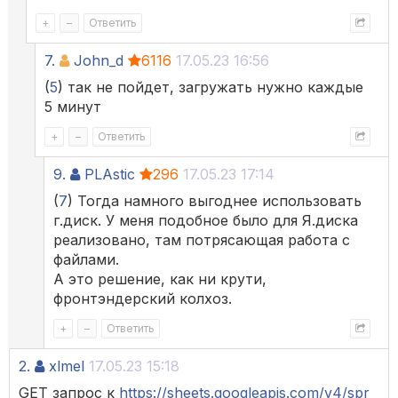
+
–
Ответить
7.
John_d
6116
17.05.23 16:56
(
5
) так не пойдет, загружать нужно каждые
5 минут
+
–
Ответить
9.
PLAstic
296
17.05.23 17:14
(
7
) Тогда намного выгоднее использовать
г.диск. У меня подобное было для Я.диска
реализовано, там потрясающая работа с
файлами.
А это решение, как ни крути,
фронтэндерский колхоз.
+
–
Ответить
2.
xlmel
17.05.23 15:18
GET запрос к
https://sheets.googleapis.com/v4/spr