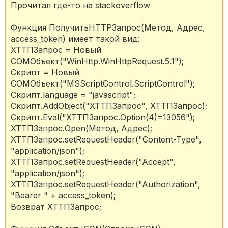
Прочитал где-то на stackoverflow
Функция ПолучитьHTTPЗапрос(Метод, Адрес,
access_token) имеет такой вид:
ХТТПЗапрос = Новый
COMОбъект("WinHttp.WinHttpRequest.5.1");
Скрипт = Новый
COMОбъект("MSScriptControl.ScriptControl");
Скрипт.language = "javascript";
Скрипт.AddObject("ХТТПЗапрос", ХТТПЗапрос);
Скрипт.Eval("ХТТПЗапрос.Option(4)=13056");
ХТТПЗапрос.Open(Метод, Адрес);
ХТТПЗапрос.setRequestHeader("Content-Type",
"application/json");
ХТТПЗапрос.setRequestHeader("Accept",
"application/json");
ХТТПЗапрос.setRequestHeader("Authorization",
"Bearer " + access_token);
Возврат ХТТПЗапрос;