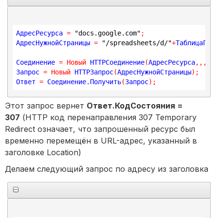
АдресРесурса 
=
"docs.google.com"
;
АдресНужнойСтраницы 
=
"/spreadsheets/d/"
+
ТаблицаГуг
Соединение 
=
Новый
 HTTPСоединение
(
АдресРесурса
,
,
,
,
,
Запрос 
=
Новый
 HTTPЗапрос
(
АдресНужнойСтраницы
)
;
Ответ 
=
 Соединение.Получить
(
Запрос
)
;
Этот запрос вернет
Ответ.КодСостояния =
307
(HTTP код перенаправления 307 Temporary
Redirect означает, что запрошенный ресурс был
временно перемещён в URL-адрес, указанный в
заголовке Location)
Делаем следующий запрос по адресу из заголовка