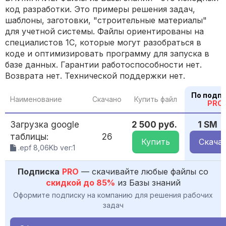
код разработки. Это примеры решения задач,
шаблоны, заготовки, "строительные материалы"
для учетной системы. Файлы ориентированы на
специалистов 1С, которые могут разобраться в
коде и оптимизировать программу для запуска в
базе данных. Гарантии работоспособности нет.
Возврата нет. Технической поддержки нет.
По подп
Наименование
Скачано
Купить файл
PRO
Загрузка google
2 500 руб.
1 SM
таблицы:
26
Купить
Скача
.epf 8,06Kb ver:1
Подписка
PRO
— скачивайте любые файлы со
скидкой до 85%
из Базы знаний
Оформите подписку на компанию для решения рабочих
задач