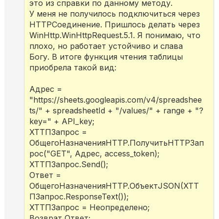
это из справки по данному методу.
У меня не получилось подключиться через
HTTPСоединение. Пришлось делать через
WinHttp.WinHttpRequest.5.1. Я понимаю, что
плохо, но работает устойчиво и слава
Богу. В итоге функция чтения таблицы
приобрела такой вид:
Адрес =
"https://sheets.googleapis.com/v4/spreadshee
ts/" + spreadsheetId + "/values/" + range + "?
key=" + API_key;
ХТТПЗапрос =
ОбщегоНазначенияHTTP.ПолучитьHTTPЗап
рос("GET", Адрес, access_token);
ХТТПЗапрос.Send();
Ответ =
ОбщегоНазначенияHTTP.ОбъектJSON(ХТТ
ПЗапрос.ResponseText());
ХТТПЗапрос = Неопределено;
Возврат Ответ;