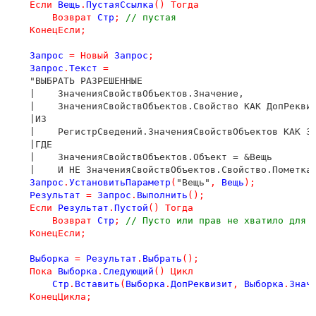
Если
Вещь
.
ПустаяСсылка
()
Тогда
Возврат
Стр
;
// пустая
КонецЕсли
;
Запрос
=
Новый
Запрос
;
Запрос
.
Текст
=
    "ВЫБРАТЬ РАЗРЕШЕННЫЕ

    |    ЗначенияСвойствОбъектов.Значение,

    |    ЗначенияСвойствОбъектов.Свойство КАК ДопРеквиз
    |ИЗ

    |    РегистрСведений.ЗначенияСвойствОбъектов КАК Зн
    |ГДЕ

    |    ЗначенияСвойствОбъектов.Объект = &Вещь

    |    И НЕ ЗначенияСвойствОбъектов.Свойство.Пометка
Запрос
.
УстановитьПараметр
(
"Вещь"
,
Вещь
);
Результат
=
Запрос
.
Выполнить
();
Если
Результат
.
Пустой
()
Тогда
Возврат
Стр
;
// Пусто или прав не хватило для 
КонецЕсли
;
Выборка
=
Результат
.
Выбрать
();
Пока
Выборка
.
Следующий
()
Цикл
Стр
.
Вставить
(
Выборка
.
ДопРеквизит
,
Выборка
.
Знач
КонецЦикла
;