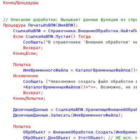
КонецПроцедуры
// Описание доработки: Вызывает данные функции из спра
Процедура
ПечатьИзВПФ
(
ИмяВПФ
);
СсылкаНаВПФ
=
Справочники
.
ВнешниеОбработки
.
НайтиПо
Если
СсылкаНаВПФ
.
Пустая
()
Тогда
Сообщить
(
"В справочнике 'Внешние обработки' не
Возврат
;
КонецЕсли
;
Попытка
ИмяВременногоФайла
=
КаталогВременныхФайлов
()+
Исключение
Сообщить
(
"Невозможно создать файл обработке в
+
КаталогВременныхФайлов
()+
">>. Возможно, не хв
Возврат
;
КонецПопытки
;
ДвоичныеДанные
=
СсылкаНаВПФ
.
ХранилищеВнешнейОбраб
ДвоичныеДанные
.
Записать
(
ИмяВременногоФайла
);
Попытка
ОбрОбъект
=
ВнешниеОбработки
.
Создать
(
ИмяВремен
ОбрОбъект
.
ДокОбъект
=
ЭтотОбъект
;
// НЕ исп. м