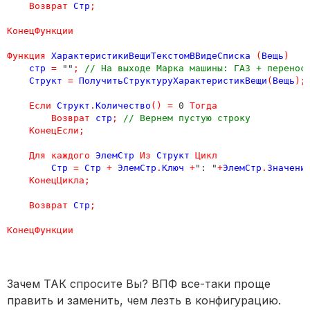
Возврат
Стр
;
КонецФункции
Функция
ХарактеристикиВещиТекстомВВидеСписка
(
Вещь
)
стр
=
 ""
;
// На выходе Марка машины: ГАЗ + перенос
Структ
=
ПолучитьСтруктуруХарактеристикВещи
(
Вещь
);
Если
Структ
.
Количество
()
=
 0 
Тогда
Возврат
стр
;
// Вернем пустую строку
КонецЕсли
;
Для
каждого
ЭлемСтр
Из
Структ
Цикл
Стр
=
Стр
+
ЭлемСтр
.
Ключ
+
": "
+
ЭлемСтр
.
Значени
КонецЦикла
;
Возврат
Стр
;
КонецФункции
Зачем ТАК спросите Вы? ВПФ все-таки проще
править и заменить, чем лезть в конфигурацию.