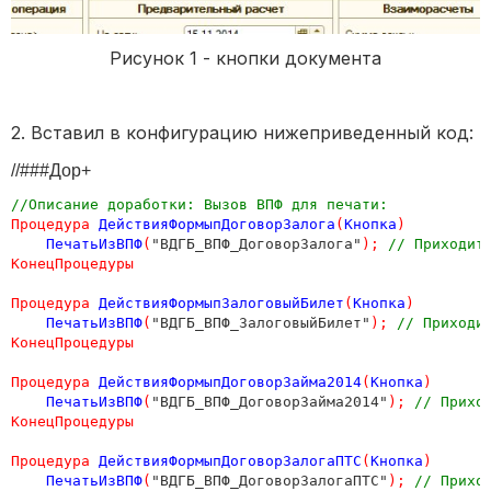
Рисунок 1 - кнопки документа
2. Вставил в конфигурацию нижеприведенный код:
//###Дор+
//Описание доработки: Вызов ВПФ для печати:
Процедура
ДействияФормыпДоговорЗалога
(
Кнопка
)
ПечатьИзВПФ
(
"ВДГБ_ВПФ_ДоговорЗалога"
);
// Приходит
КонецПроцедуры
Процедура
ДействияФормыпЗалоговыйБилет
(
Кнопка
)
ПечатьИзВПФ
(
"ВДГБ_ВПФ_ЗалоговыйБилет"
);
// Приходи
КонецПроцедуры
Процедура
ДействияФормыпДоговорЗайма2014
(
Кнопка
)
ПечатьИзВПФ
(
"ВДГБ_ВПФ_ДоговорЗайма2014"
);
// Прихо
КонецПроцедуры
Процедура
ДействияФормыпДоговорЗалогаПТС
(
Кнопка
)
ПечатьИзВПФ
(
"ВДГБ_ВПФ_ДоговорЗалогаПТС"
);
// Прихо