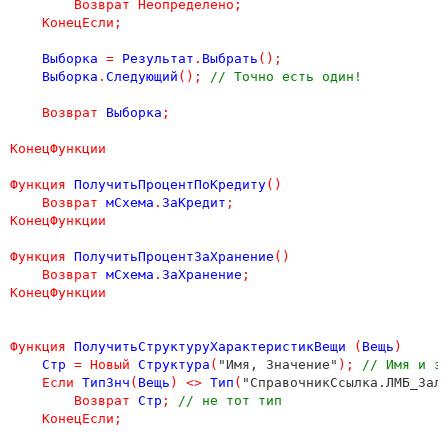
Возврат
Неопределено
;
КонецЕсли
;
Выборка
=
Результат
.
Выбрать
();
Выборка
.
Следующий
();
// Точно есть один!
Возврат
Выборка
;
КонецФункции
Функция
ПолучитьПроцентПоКредиту
()
Возврат
мСхема
.
ЗаКредит
;
КонецФункции
Функция
ПолучитьПроцентЗаХранение
()
Возврат
мСхема
.
ЗаХранение
;
КонецФункции
Функция
ПолучитьСтруктуруХарактеристикВещи
(
Вещь
)
Стр
=
Новый
Структура
(
"Имя, Значение"
);
// Имя и з
Если
ТипЗнч
(
Вещь
)
<
>
Тип
(
"СправочникСсылка.ЛМБ_Зал
Возврат
Стр
;
// не тот тип 
КонецЕсли
;