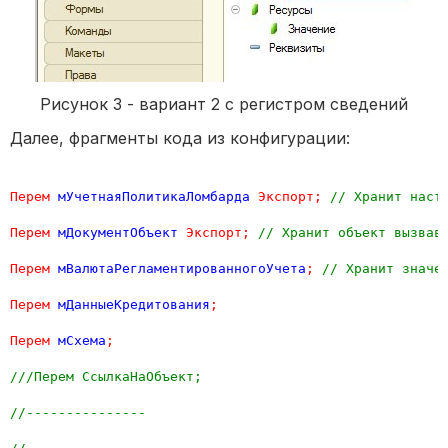
Рисунок 3 - вариант 2 с регистром сведений
Далее, фрагменты кода из конфигурации:
Перем
мУчетнаяПолитикаЛомбарда
Экспорт
;
// Хранит наст
Перем
мДокументОбъект
Экспорт
;
// Хранит объект вызвав
Перем
мВалютаРегламентированногоУчета
;
// Хранит значе
Перем
мДанныеКредитования
;
Перем
мСхема
;
///Перем СсылкаНаОбъект;
//---------------