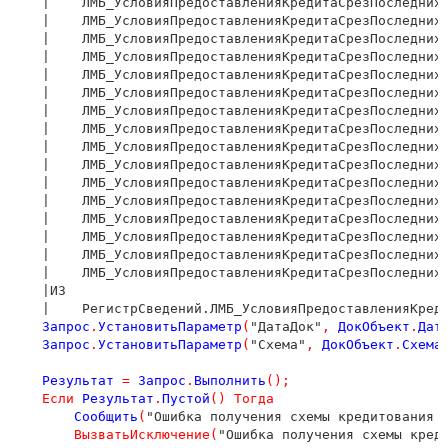
    |    ЛМБ_УсловияПредоставленияКредитаСрезПоследних.
    |    ЛМБ_УсловияПредоставленияКредитаСрезПоследних.
    |    ЛМБ_УсловияПредоставленияКредитаСрезПоследних.
    |    ЛМБ_УсловияПредоставленияКредитаСрезПоследних.
    |    ЛМБ_УсловияПредоставленияКредитаСрезПоследних.
    |    ЛМБ_УсловияПредоставленияКредитаСрезПоследних.
    |    ЛМБ_УсловияПредоставленияКредитаСрезПоследних.
    |    ЛМБ_УсловияПредоставленияКредитаСрезПоследних.
    |    ЛМБ_УсловияПредоставленияКредитаСрезПоследних.
    |    ЛМБ_УсловияПредоставленияКредитаСрезПоследних.
    |    ЛМБ_УсловияПредоставленияКредитаСрезПоследних.
    |    ЛМБ_УсловияПредоставленияКредитаСрезПоследних.
    |    ЛМБ_УсловияПредоставленияКредитаСрезПоследних.
    |    ЛМБ_УсловияПредоставленияКредитаСрезПоследних.
    |    ЛМБ_УсловияПредоставленияКредитаСрезПоследних.
    |    ЛМБ_УсловияПредоставленияКредитаСрезПоследних.
    |ИЗ

    |    РегистрСведений.ЛМБ_УсловияПредоставленияКред
Запрос
.
УстановитьПараметр
(
"ДатаДок"
,
ДокОбъект
.
Дат
Запрос
.
УстановитьПараметр
(
"Схема"
,
ДокОбъект
.
Схема
Результат
=
Запрос
.
Выполнить
();
Если
Результат
.
Пустой
()
Тогда
Сообщить
(
"Ошибка получения схемы кредитования 
ВызватьИсключение
(
"Ошибка получения схемы кред