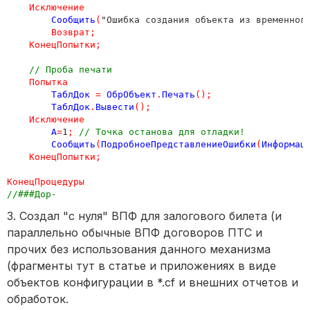
Исключение
Сообщить
(
"Ошибка создания объекта из временног
Возврат
;
КонецПопытки
;
// Проба печати
Попытка
ТаблДок
=
ОбрОбъект
.
Печать
();
ТаблДок
.
Вывести
();
Исключение
А
=
1
;
// Точка останова для отладки!
Сообщить
(
ПодробноеПредставлениеОшибки
(
Информац
КонецПопытки
;
КонецПроцедуры
//###Дор- 
3. Создал "с нуля" ВПФ для залогового билета (и
параллельно обычные ВПФ договоров ПТС и
прочих без использования данного механизма
(фрагменты тут в статье и приложениях в виде
объектов конфигурации в *.cf и внешних отчетов и
обработок.