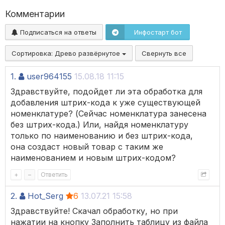
Комментарии
Подписаться на ответы
Инфостарт бот
Сортировка:
Древо развёрнутое
Свернуть все
1.
user964155
15.08.18 11:15
Здравствуйте, подойдет ли эта обработка для
добавления штрих-кода к уже существующей
номенклатуре? (Сейчас номенклатура занесена
без штрих-кода.) Или, найдя номенклатуру
только по наименованию и без штрих-кода,
она создаст новый товар с таким же
наименованием и новым штрих-кодом?
+
–
Ответить
2.
Hot_Serg
6
13.07.21 15:58
Здравствуйте! Скачал обработку, но при
нажатии на кнопку Заполнить таблицу из файла