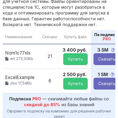
для учетной системы. Файлы ориентированы на
специалистов 1С, которые могут разобраться в
коде и оптимизировать программу для запуска в
базе данных. Гарантии работоспособности нет.
Возврата нет. Технической поддержки нет.
По подписк
Наименование
Скачано
Купить файл
PRO
3 400 руб.
3 SM
Nom1c77xls
21
.ert 273,00Kb
Купить
Скачать
2 500 руб.
1 SM
ExcelExample
6
.xlsx 17,54Kb
Купить
Скачать
Подписка
PRO
— скачивайте любые файлы со
скидкой до 85%
из Базы знаний
Оформите подписку на компанию для решения рабочих
задач