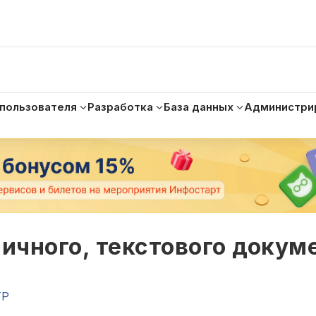
 пользователя
Разработка
База данных
Администри
личного, текстового докум
TP