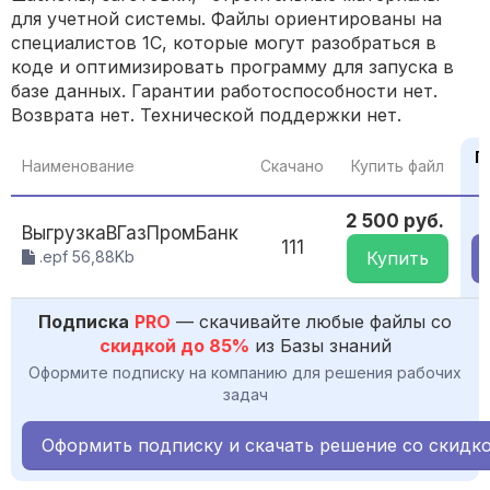
для учетной системы. Файлы ориентированы на
специалистов 1С, которые могут разобраться в
коде и оптимизировать программу для запуска в
базе данных. Гарантии работоспособности нет.
Возврата нет. Технической поддержки нет.
П
Наименование
Скачано
Купить файл
2 500 руб.
ВыгрузкаВГазПромБанк
111
.epf 56,88Kb
Купить
Подписка
PRO
— скачивайте любые файлы со
скидкой до 85%
из Базы знаний
Оформите подписку на компанию для решения рабочих
задач
Оформить подписку и скачать решение со скидк