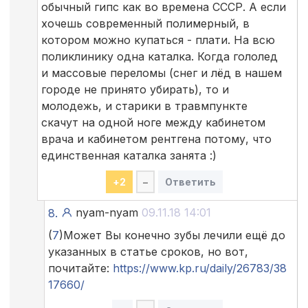
обычный гипс как во времена СССР. А если
хочешь современный полимерный, в
котором можно купаться - плати. На всю
поликлинику одна каталка. Когда гололед
и массовые переломы (снег и лёд в нашем
городе не принято убирать), то и
молодежь, и старики в травмпункте
скачут на одной ноге между кабинетом
врача и кабинетом рентгена потому, что
единственная каталка занята :)
+
2
–
Ответить
nyam-nyam
09.11.18 14:01
8.
(
7
)Может Вы конечно зубы лечили ещё до
указанных в статье сроков, но вот,
почитайте:
https://www.kp.ru/daily/26783/38
17660/