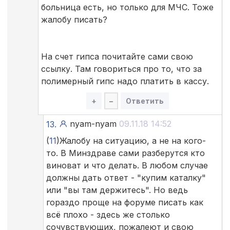
больница есть, но только для МЧС. Тоже
жалобу писать?
На счет гипса почитайте сами свою
ссылку. Там говориться про то, что за
полимерный гипс надо платить в кассу.
+
–
Ответить
nyam-nyam
09.11.18 14:52
13.
(
11
)Жалобу на ситуацию, а не на кого-
то. В Минздраве сами разберутся кто
виноват и что делать. В любом случае
должны дать ответ - "купим каталку"
или "вы там держитесь". Но ведь
гораздо проще на форуме писать как
всё плохо - здесь же столько
сочувствующих, пожалеют и свою