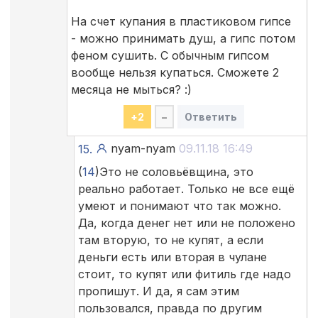
На счет купания в пластиковом гипсе
- можно принимать душ, а гипс потом
феном сушить. С обычным гипсом
вообще нельзя купаться. Сможете 2
месяца не мыться? :)
+
2
–
Ответить
nyam-nyam
09.11.18 16:49
15.
(
14
)Это не соловьёвщина, это
реально работает. Только не все ещё
умеют и понимают что так можно.
Да, когда денег нет или не положено
там вторую, то не купят, а если
деньги есть или вторая в чулане
стоит, то купят или фитиль где надо
пропишут. И да, я сам этим
пользовался, правда по другим