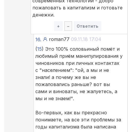
современных технологий - добро
пожаловать в капитализм и готовьте
денежки.
+
–
Ответить
roman77
09.11.18 17:04
16.
(
15
) Это 100% соловьиный помёт и
любимый приём манипулирования у
чиновников при личных контактах
с "населением": "ой, а мы и не
знали! а почему же вы не
пожаловались раньше? вот вы
сами и виноваты, не жалуетесь, а
мы и не знаем!".
Во-первых, как вы прекрасно
понимаете, на все эти проблемы за
годы капитализма была написана