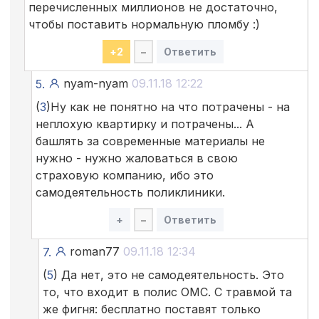
перечисленных миллионов не достаточно,
чтобы поставить нормальную пломбу :)
+
2
–
Ответить
nyam-nyam
09.11.18 12:22
5.
(
3
)Ну как не понятно на что потрачены - на
неплохую квартирку и потрачены... А
башлять за современные материалы не
нужно - нужно жаловаться в свою
страховую компанию, ибо это
самодеятельность поликлиники.
+
–
Ответить
roman77
09.11.18 12:34
7.
(
5
) Да нет, это не самодеятельность. Это
то, что входит в полис ОМС. С травмой та
же фигня: бесплатно поставят только