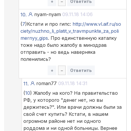
+
–
Ответить
nyam-nyam
09.11.18 14:06
10.
(
7
)Кстати и про гипс:
http://www.vl.aif.ru/so
ciety/nuzhno_li_platit_v_travmpunkte_za_poli
mernyy_gips
. Про единственную каталку
тоже надо было жалобу в минздрав
отправить - но ведь наверняка
поленились?
+
–
Ответить
roman77
09.11.18 14:31
11.
(
10
) Жалобу на кого? На правительство
РФ, у которого "денег нет, но вы
держитесь?". Или врачи должны были за
свой счет купить? Кстати, в нашем
огромном районе нет ни одного
роддома и ни одной больницы. Вернее