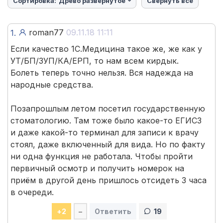
Сортировка:
Древо развёрнутое
Свернуть все
roman77
09.11.18 11:11
1.
Если качество 1С.Медицина такое же, же как у
УТ/БП/ЗУП/КА/ЕРП, то нам всем кирдык.
Болеть теперь точно нельзя. Вся надежда на
народные средства.
Позапрошлым летом посетил государственную
стоматологию. Там тоже было какое-то ЕГИСЗ
и даже какой-то терминал для записи к врачу
стоял, даже включенный для вида. Но по факту
ни одна функция не работала. Чтобы пройти
первичный осмотр и получить номерок на
приём в другой день пришлось отсидеть 3 часа
в очереди.
+
2
–
Ответить
19