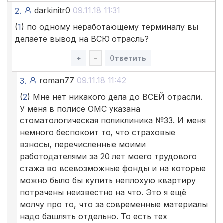
darkinitr0
09.11.18 11:31
2.
(
1
) по одному неработающему терминалу вы
делаете вывод на ВСЮ отрасль?
+
–
Ответить
roman77
09.11.18 11:42
3.
(
2
) Мне нет никакого дела до ВСЕЙ отрасли.
У меня в полисе ОМС указана
стоматологическая поликлиника №33. И меня
немного беспокоит то, что страховые
взносы, перечисленные моими
работодателями за 20 лет моего трудового
стажа во всевозможные фонды и на которые
можно было бы купить неплохую квартиру
потрачены неизвестно на что. Это я ещё
молчу про то, что за современные материалы
надо башлять отдельно. То есть тех