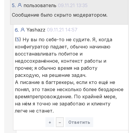
5.
пользователь
09.11.21 13:35
Сообщение было скрыто модератором.
Yashazz
09.11.21 14:57
6.
(
5
) Ну вы по себе-то не судите. Я, когда
конфигуратор падает, обычно начинаю
восстанавливать побитое и
недосохранённое, контекст работы и
прочее; я обычно время на работу
расходую, на решение задач.
А писание в багтрекеры, если кто ещё не
понял, это такое несколько более бездарное
времяпрепровождение. По крайней мере,
на нём я точно не заработаю и клиенту
легче не станет.
+
–
Ответить