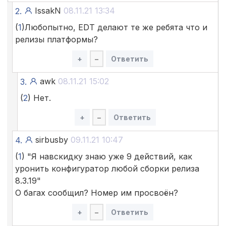
IssakN
08.11.21 13:34
2.
(
1
)Любопытно, EDT делают те же ребята что и
релизы платформы?
+
–
Ответить
awk
08.11.21 15:02
3.
(
2
) Нет.
+
–
Ответить
sirbusby
09.11.21 10:47
4.
(
1
) "Я навскидку знаю уже 9 действий, как
уронить конфигуратор любой сборки релиза
8.3.19"
О багах сообщил? Номер им просвоён?
+
–
Ответить