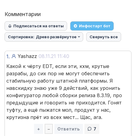
Комментарии
Подписаться на ответы
Инфостарт бот
Сортировка:
Древо развёрнутое
Свернуть все
Yashazz
08.11.21 11:40
1.
Какой к чёрту EDT, если эти, кхм, крутые
разрабы, до сих пор не могут обеспечить
стабильную работу штатной платформы. Я
навскидку знаю уже 9 действий, как уронить
конфигуратор любой сборки релиза 8.3.19, про
предыдущие и говорить не приходится. Гонят
туфту, а ещё пыжатся мол, продукт у нас,
крутизна прёт из всех мест... Щас, ага.
+
–
Ответить
7