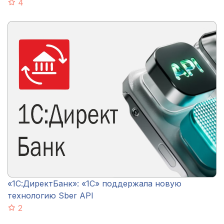
4
«1С:ДиректБанк»: «1С» поддержала новую
технологию Sber API
2