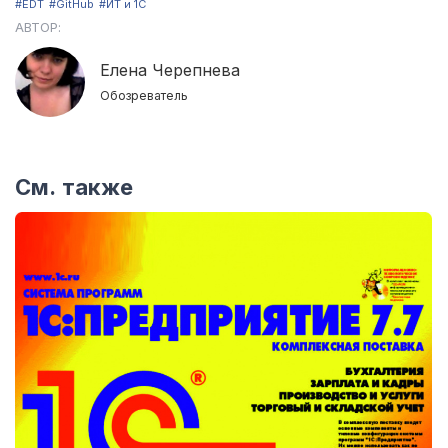
#EDT
#GitHub
#ИТ и 1С
АВТОР:
Елена Черепнева
Обозреватель
См. также