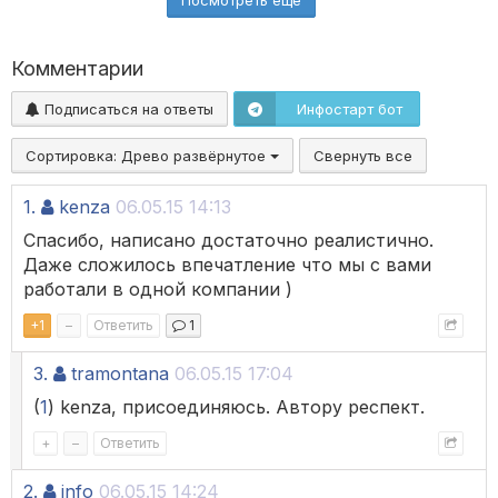
Комментарии
Подписаться на ответы
Инфостарт бот
Сортировка:
Древо развёрнутое
Свернуть все
1.
kenza
06.05.15 14:13
Спасибо, написано достаточно реалистично.
Даже сложилось впечатление что мы с вами
работали в одной компании )
+
1
–
Ответить
1
3.
tramontana
06.05.15 17:04
(
1
) kenza, присоединяюсь. Автору респект.
+
–
Ответить
2.
info
06.05.15 14:24