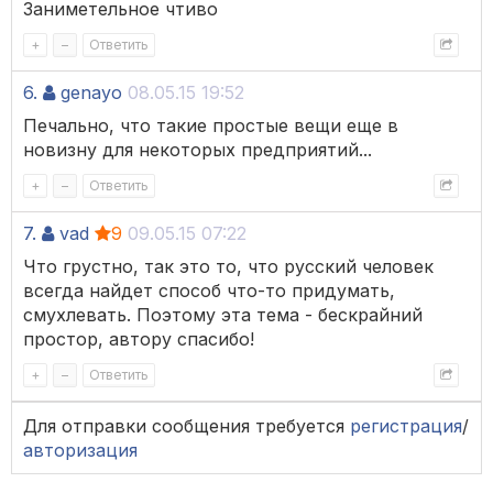
Заниметельное чтиво
+
–
Ответить
6.
genayo
08.05.15 19:52
Печально, что такие простые вещи еще в
новизну для некоторых предприятий...
+
–
Ответить
7.
vad
9
09.05.15 07:22
Что грустно, так это то, что русский человек
всегда найдет способ что-то придумать,
смухлевать. Поэтому эта тема - бескрайний
простор, автору спасибо!
+
–
Ответить
Для отправки сообщения требуется
регистрация
/
авторизация