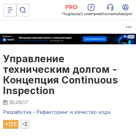
Подписка
О компании
Контакты
Аккаунт
Управление
техническим долгом -
Концепция Continuous
Inspection
30.06.17
Разработка
-
Рефакторинг и качество кода
+
125
–
2