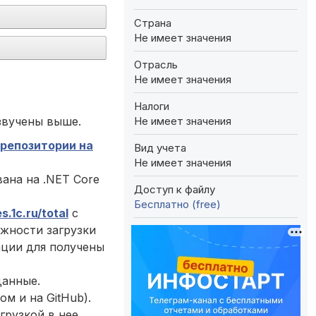
Страна
Не имеет значения
Отрасль
Не имеет значения
Налоги
Не имеет значения
звучены выше.
репозитории на
Вид учета
Не имеет значения
вана на .NET Core
Доступ к файлу
Бесплатно (free)
s.1c.ru/total
c
ожности загрузки
ации для получены
данные.
ом и на GitHub).
грузкой в нее