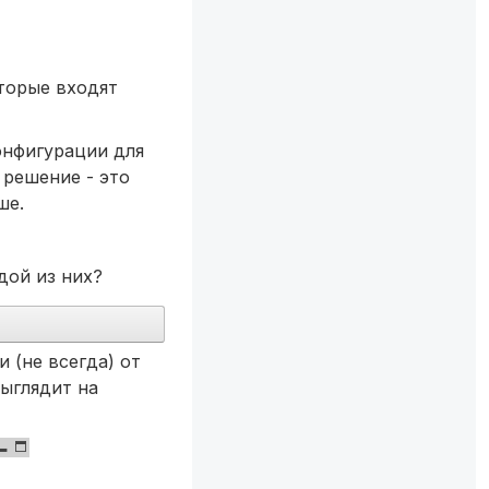
оторые входят
онфигурации для
решение - это
ше.
дой из них?
 (не всегда) от
ыглядит на