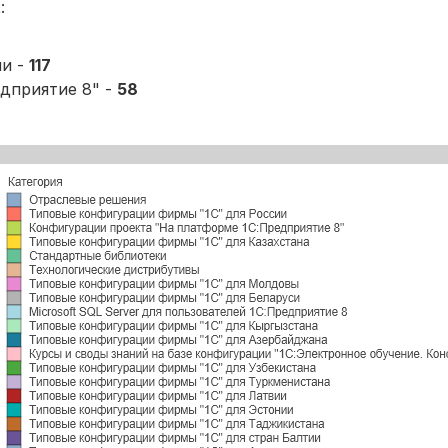
:
ии -
117
дприятие 8" -
58