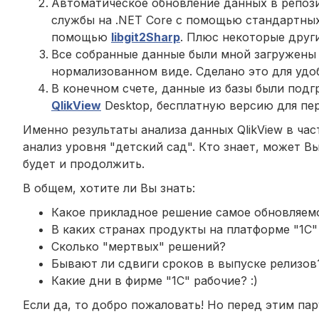
Автоматическое обновление данных в репоз
службы на .NET Core с помощью стандартных
помощью
libgit2Sharp
. Плюс некоторые друг
Все собранные данные были мной загружены
нормализованном виде. Сделано это для удоб
В конечном счете, данные из базы были подг
QlikView
Desktop, бесплатную версию для пе
Именно результаты анализа данных QlikView в час
анализ уровня "детский сад". Кто знает, может В
будет и продолжить.
В общем, хотите ли Вы знать:
Какое прикладное решение самое обновляем
В каких странах продукты на платформе "1С
Сколько "мертвых" решений?
Бывают ли сдвиги сроков в выпуске релизов
Какие дни в фирме "1С" рабочие? :)
Если да, то добро пожаловать! Но перед этим па