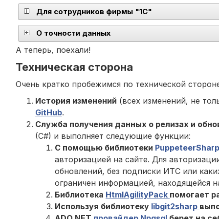
Для сотрудников фирмы "1С"
О точности данных
А теперь, поехали!
Техническая сторона
Очень кратко пробежимся по технической сторон
История изменений
(всех изменений, не тол
GitHub
.
Служба получения данных о релизах и обн
(C#) и выполняет следующие функции:
С помощью библиотеки
PuppeteerShar
авторизацией на сайте. Для авторизаци
обновлений, без подписки ИТС или как
ограничен информацией, находящейся на
Библиотека
HtmlAgilityPack
помогает р
Используя библиотеку
libgit2sharp
выпо
ADO.NET
провайдер Npgsql
берет на се