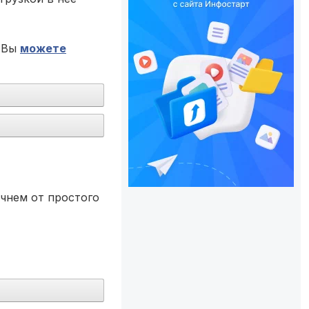
е Вы
можете
ачнем от простого