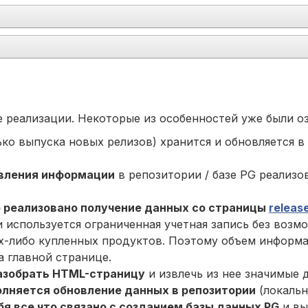
е реализации. Некоторые из особенностей уже были о
ько выпуска новых релизов) хранится и обновляется в
овления информации
в репозитории / базе PG реализо
p
реализовано получение данных со страницы
release
и используется ограниченная учетная запись без возм
их-либо купленных продуктов. Поэтому объем информ
 главной странице.
азобрать HTML-страницу
и извлечь из нее значимые 
лняется обновление данных в репозитории
(локальн
бя все что связано с созданием базы данных PG
и вы