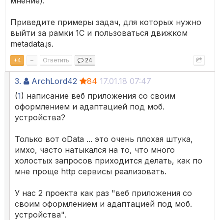
мнение).
Приведите примеры задач, для которых нужно
выйти за рамки 1С и пользоваться движком
metadata.js.
+
4
–
Ответить
24
3.
ArchLord42
84
17.01.18 07:47
(
1
) написание веб приложения со своим
оформлением и адаптацией под моб.
устройства?
Только вот oData ... это очень плохая штука,
имхо, часто натыкался на то, что много
холостых запросов приходится делать, как по
мне проще http сервисы реализовать.
У нас 2 проекта как раз "веб приложения со
своим оформлением и адаптацией под моб.
устройства".