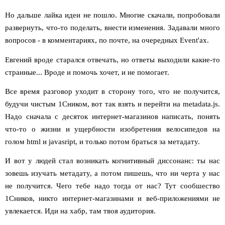
Но дальше лайка идеи не пошло. Многие скачали, попробовали
развернуть, что-то поделать, внести изменения. Задавали много
вопросов - в комментариях, по почте, на очередных Event'ах.
Евгений вроде старался отвечать, но ответы выходили какие-то
странные... Вроде и помочь хочет, и не помогает.
Все время разговор уходит в сторону того, что не получится,
будучи чистым 1Сником, вот так взять и перейти на metadata.js.
Надо сначала с десяток интернет-магазинов написать, понять
что-то о жизни и ущербности изобретения велосипедов на
голом html и javasript, и только потом браться за метадату.
И вот у людей стал возникать когнитивный диссонанс: ты нас
зовешь изучать метадату, а потом пишешь, что ни черта у нас
не получится. Чего тебе надо тогда от нас? Тут сообшество
1Сников, никто интернет-магазинами и веб-приложениями не
увлекается. Иди на хабр, там твоя аудитория.