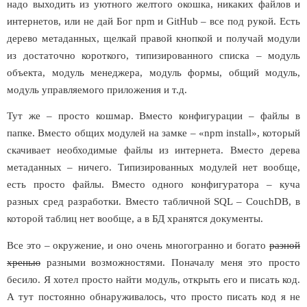
надо выходить из уютного желтого окошка, никаких файлов и
интернетов, или не дай Бог
npm
и
GitHub
– все под рукой. Есть
дерево метаданных, щелкай правой кнопкой и получай модули
из достаточно короткого, типизированного списка – модуль
объекта, модуль менеджера, модуль формы, общий модуль,
модуль управляемого приложения и т.д.
Тут же – просто кошмар. Вместо конфигурации – файлы в
папке. Вместо общих модулей на замке – «
npm
install
», который
скачивает необходимые файлы из интернета. Вместо дерева
метаданных – ничего. Типизированных модулей нет вообще,
есть просто файлы. Вместо одного конфигуратора – куча
разных сред разработки. Вместо табличной
SQL
–
CouchDB
, в
которой таблиц нет вообще, а в БД хранятся документы.
Все это – окружение, и оно очень многогранно и богато
разной
хренью
разными возможностями. Поначалу меня это просто
бесило. Я хотел просто найти модуль, открыть его и писать код.
А тут постоянно обнаруживалось, что просто писать код я не