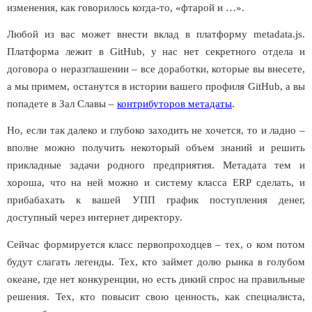
изменения, как говорилось когда-то, «фтарой и …».
Любой из вас может внести вклад в платформу
metadata
.
js
.
Платформа лежит в
GitHub
, у нас нет секретного отдела и
договора о неразглашении – все доработки, которые вы внесете,
а мы примем, останутся в истории вашего профиля
GitHub
, а вы
попадете в Зал Славы –
контрибуторов метадаты
.
Но, если так далеко и глубоко заходить не хочется, то и ладно –
вполне можно получить некоторый объем знаний и решить
прикладные задачи родного предприятия. Метадата тем и
хороша, что на ней можно и систему класса
ERP
сделать, и
прибабахать к вашей УПП график поступления денег,
доступный через интернет директору.
Сейчас формируется класс первопроходцев – тех, о ком потом
будут слагать легенды. Тех, кто займет долю рынка в голубом
океане, где нет конкуренции, но есть дикий спрос на правильные
решения. Тех, кто повысит свою ценность, как специалиста,