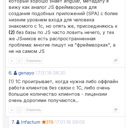
который хорошо знает angular, метадату я
вижу как аналог JS фреймворков для
создания подобных приложений (SPA) с более
низким уровнем входа для человека
знакомого с 1с, но опять же, присоединяюсь к
(2)
без базы по JS часто ловить нечего, у тех
же JSников есть распространненная
проблема: многие пишут на "фреймворках", а
не на самом JS
+
–
Ответить
6.
genayo
17.01.18 08:30
(
1
) 1С проигрывает, когда нужна либо оффлайн
работа клиентов без связи с 1С, либо очень
большое количество клиентов - лицензии
очень дорогими получаются...
+
–
Ответить
7.
Infactum
319
17.01.18 09:06