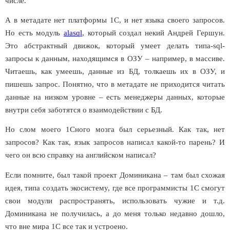
числе.
А в метадате нет платформы 1С, и нет языка своего запросов.
Но есть модуль
alasql
, который создал некий Андрей Гершун.
Это абстрактный движок, который умеет делать типа-
sql
-
запросы к данным, находящимся в ОЗУ – например, в массиве.
Читаешь, как умеешь, данные из БД, толкаешь их в ОЗУ, и
пишешь запрос. Понятно, что в метадате не приходится читать
данные на низком уровне – есть менеджеры данных, которые
внутри себя заботятся о взаимодействии с БД.
Но слом моего 1Сного мозга был серьезный. Как так, нет
запросов? Как так, язык запросов написал какой-то парень? И
чего он всю справку на английском написал?
Если помните, был такой проект Доминикана – там был схожая
идея, типа создать экосистему, где все программисты 1С смогут
свои модули распространять, использовать чужие и т.д.
Доминикана не получилась, а до меня только недавно дошло,
что вне мира 1С все так и устроено.