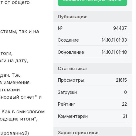
ит от общего
Публикация:
№
94437
стемы, так и на
Создание
14.10.11 01:33
Обновление
14.10.11 01:48
тоги,
ги на дату,
Статистика:
ач. Т.е.
Просмотры
21615
з изменения.
стемами
Загрузки
0
ансовый отчет" и
Рейтинг
22
. Как в смысловом
Комментарии
31
ходящие итоги",
Характеристики:
рированной)