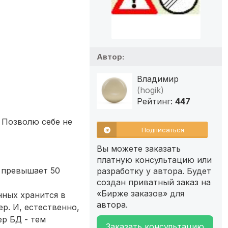
Автор:
Владимир
(hogik)
Рейтинг:
447
. Позволю себе не
Подписаться
Вы можете заказать
платную консультацию или
м превышает 50
разработку у автора. Будет
создан приватный заказ на
«Бирже заказов» для
нных хранится в
автора.
р. И, естественно,
р БД - тем
Заказать консультацию