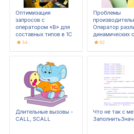
Оптимизация
Проблемы
запросов с
производитель
оператором «В» для
Оператор разл
составных типов в 1С
динамических с
и СУБД Postgres
54
62
Длительные вызовы -
Что не так с м
CALL, SCALL
ЗаполнитьЗнач