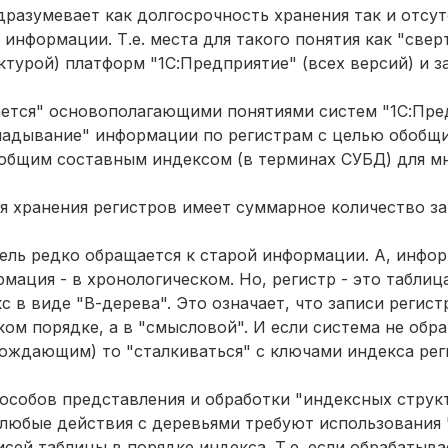
разумевает как долгосрочность хранения так и отсу
нформации. Т.е. места для такого понятия как "свер
ктурой)
платформ "1С
:
Предприятие" (всех версий) и 
вается" основополагающими понятиями систем "1С
:
Пре
кладывание" информации по регистрам с целью обобщ
" общим составным индексом (в терминах СУБД) для 
ля хранения регистров имеет суммарное количество з
тель редко обращается к старой информации. А, инфо
мация - в хронологическом. Но, регистр - это таблиц
с в виде "
B
-дерева". Это означает, что записи регис
ом порядке, а в "смысловой". И если система не обр
рождающим) то "сталкиваться" с ключами индекса рег
обов представления и обработки "индексных структур"
 любые действия с деревьями требуют использования 
исей таблицы в порядке индекса. Т.е. если обрабатыва