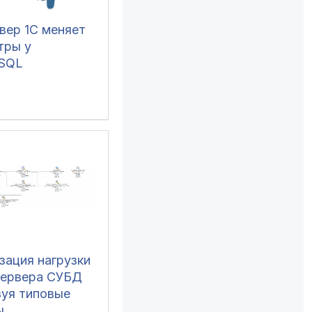
вер 1С меняет
тры у
eSQL
зация нагрузки
сервера СУБД
зуя типовые
ы