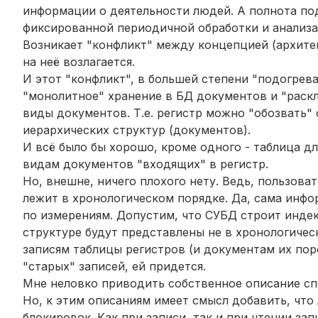
информации о деятельности людей. А полнота под
фиксированной периодичной обработки и анализа и
Возникает "конфликт" между концепцией
(
архите
на неё возлагается.
И этот "конфликт", в большей степени "подогре
"монолитное" хранение в БД документов и "рас
виды документов. Т.е. регистр можно "обозвать
иерархических структур (документов).
И всё было бы хорошо, кроме одного - таблица д
видам документов "входящих" в регистр.
Но, внешне, ничего плохого нету. Ведь, пользова
лежит в хронологическом порядке. Да, сама инфор
по измерениям. Допустим, что СУБД строит индек
структуре будут представлены не в хронологическ
записям таблицы регистров (и документам их по
"старых" записей, ей придется.
Мне неловко приводить собственное описание спос
Но, к этим описаниям имеет смысл добавить, что
блокировок. Как при записи, так и при чтении зап