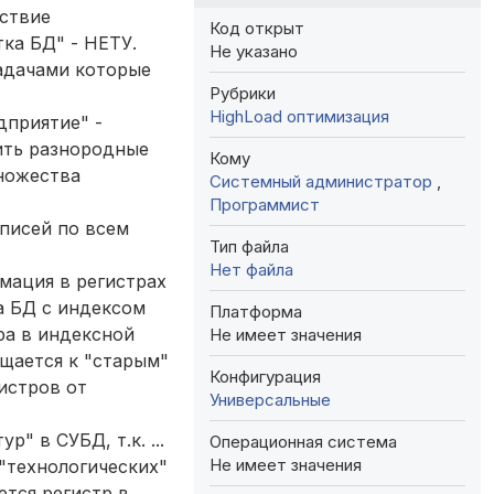
тствие
Код открыт
тка БД" - НЕТУ.
Не указано
задачами которые
Рубрики
HighLoad оптимизация
дприятие" -
ить разнородные
Кому
множества
Системный администратор
,
Программист
аписей по всем
Тип файла
Нет файла
рмация в регистрах
а БД с индексом
Платформа
тра в индексной
Не имеет значения
ащается к "старым"
Конфигурация
истров от
Универсальные
 в СУБД, т.к. ...
Операционная система
Не имеет значения
"технологических"
ется регистр в