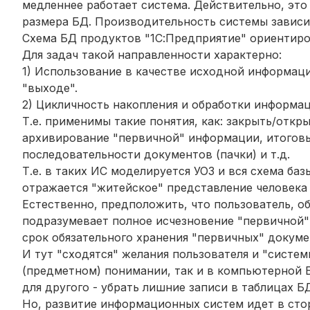
медленнее работает система. Действительно, это
размера БД. Производительность системы зависит
Схема БД продуктов "1С:Предприятие" ориентиров
Для задач такой направленности характерно:
1) Использование в качестве исходной информаци
"выходе".
2) Цикличность накопления и обработки информац
Т.е. применимы такие понятия, как: закрыть/откр
архивирование "первичной" информации, итоговый
последовательности документов (пачки) и т.д.
Т.е. в таких ИС моделируется УОЗ
и вся схема баз
отражается "житейское" представление человека
Естественно, предположить, что пользователь,
подразумевает полное исчезновение "первичной" 
срок обязательного хранения "первичных" докуме
И тут "сходятся" желания пользователя и "сист
(предметном) понимании, так и в компьютерной БД
для другого - убрать лишние записи в таблицах БД.
Но, развитие информационных систем идет в сто