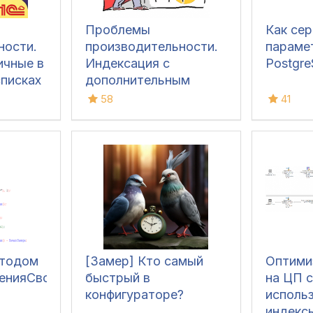
Проблемы
Как сер
ности.
производительности.
параме
ичные в
Индексация с
Postgr
писках
дополнительным
упорядочиванием
58
41
етодом
[Замер] Кто самый
Оптими
енияСвойств
быстрый в
на ЦП 
конфигураторе?
исполь
индекс