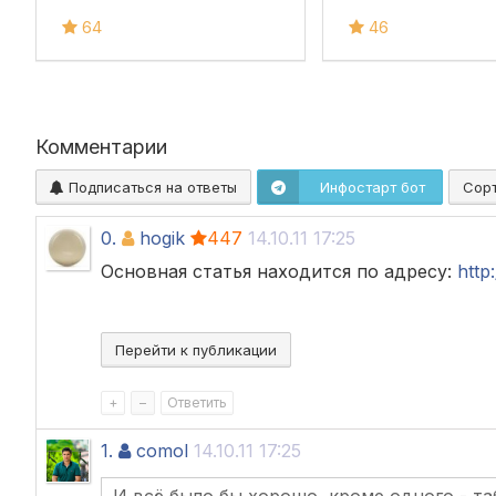
64
46
Комментарии
Подписаться на ответы
Инфостарт бот
Сор
0.
hogik
447
14.10.11 17:25
Основная статья находится по адресу:
http
Перейти к публикации
+
–
Ответить
1.
comol
14.10.11 17:25
И всё было бы хорошо, кроме одного - т