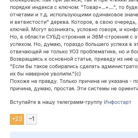
порядке индекса с ключом: "Товар+...+....", то б
отчетами и т.д. использующими одинаковое значе
и ветвистости" дерева. Которое, в свою очередь,
ключей.
Могут возникать, условно говоря, и конфл
Но, в области СУБД-строения и ЭВМ-строения с 
успехом. Но, думаю, гораздо большего успеха в 
отвечающей не только УОЗ проблематике, но и б
Возвращаясь к основной статье, приведу из неё ц
"Если бы такое собирались сделать администратор
их бы наверное уволили."(с)
Похоже на правду. Только причина не указана - п
причина, думаю, простая. Эти системы не ориент
Вступайте в нашу телеграмм-группу
Инфостарт
+
23
–
1