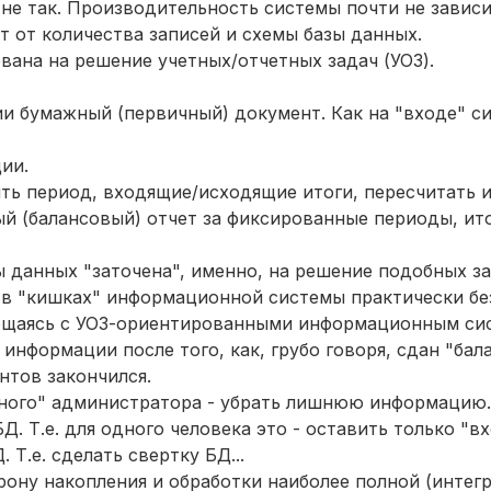
 не так. Производительность системы почти не завис
 от количества записей и схемы базы данных.
ана на решение учетных/отчетных задач (УОЗ).
и бумажный (первичный) документ. Как на "входе" си
ии.
ыть период, входящие/исходящие итоги, пересчитать и
 (балансовый) отчет за фиксированные периоды, ито
ы данных "заточена", именно, на решение подобных зад
 в "кишках" информационной системы практически бе
 общаясь с УОЗ-ориентированными информационным си
информации после того, как, грубо говоря, сдан "бал
нтов закончился.
емного" администратора - убрать лишнюю информацию
. Т.е. для одного человека это - оставить только "в
 Т.е. сделать свертку БД...
рону накопления и обработки наиболее полной (интег