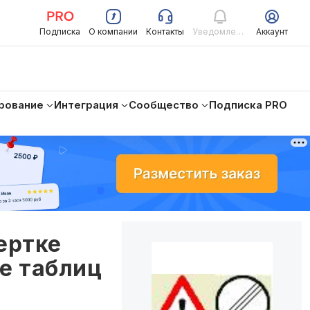
Подписка
О компании
Контакты
Уведомления
Аккаунт
рование
Интеграция
Сообщество
Подписка PRO
ертке
е таблиц