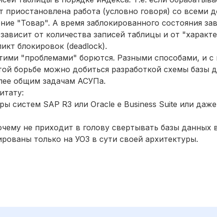
удет приостановлена работа (условно говоря) со всеми 
ние "Товар". А время заблокированного состояния зав
 зависит от количества записей таблицы и от "характ
икт блокировок (deadlock).
этими "проблемами" борются. Разными способами, и 
этой борьбе можно добиться разработкой схемы базы 
олее общим задачам АСУПа.
итату:
ы систем SAP R3 или Oracle e Business Suite или даж
очему не приходит в голову свертывать базы данных в
ированы только на УОЗ в сути своей архитектуры.