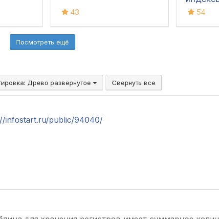
43
54
Посмотреть ещё
тировка:
Древо развёрнутое
Свернуть все
://infostart.ru/public/94040/
аблица для хранения регистров имеет суммарное коли