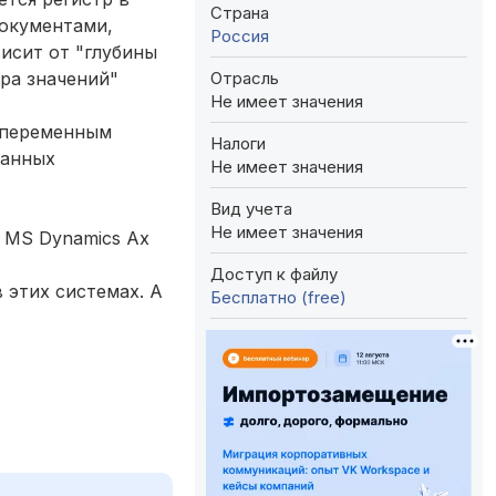
Страна
документами,
Россия
исит от "глубины
Отрасль
ера значений"
Не имеет значения
с переменным
Налоги
данных
Не имеет значения
Вид учета
Не имеет значения
е MS Dynamics Ax
Доступ к файлу
 этих системах. А
Бесплатно (free)