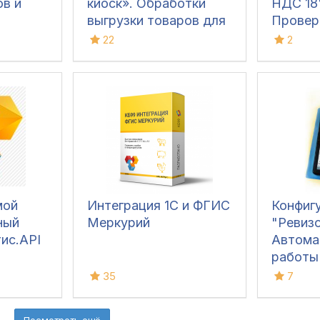
ов и
киоск». Обработки
НДС 18
выгрузки товаров для
Провер
ТиС 9.2, УТ 10.3, УТ 11
аванса 
22
2
(обмен данными с
НДС 18
любой конфигурацией
квартал
1С 7.7, 8.х)
Перехо
Закрыт
18% и 
мой
Интеграция 1С и ФГИС
Конфиг
ный
Меркурий
"Ревизо
тис.API
Автома
работы
товаро
35
7
Посмотреть ещё