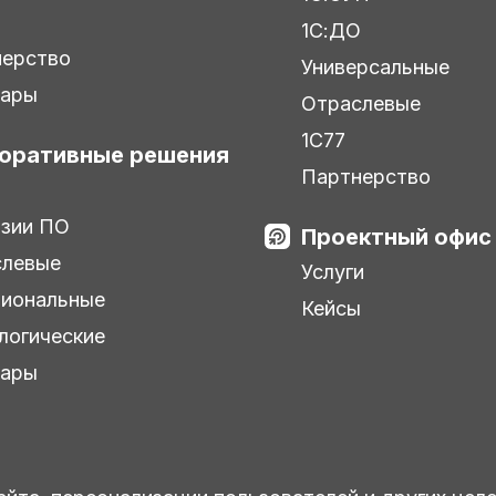
ы
1С:ДО
нерство
Универсальные
нары
Отраслевые
1С77
оративные решения
Партнерство
зии ПО
Проектный офис
слевые
Услуги
иональные
Кейсы
логические
нары