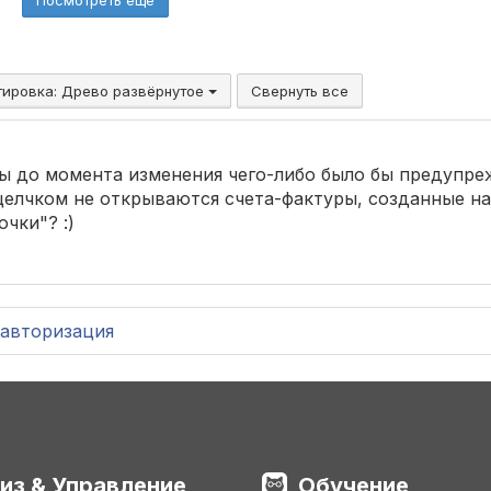
тировка:
Древо развёрнутое
Свернуть все
бы до момента изменения чего-либо было бы предупре
 щелчком не открываются счета-фактуры, созданные н
чки"? :)
авторизация
из & Управление
Обучение