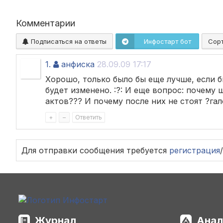
Комментарии
Подписаться на ответы
Инфостарт бот
Сор
1.
анфиска
28.09.09 17:17
Хорошо, только было бы еще лучше, если 
будет изменено. :?: И еще вопрос: почему
актов??? И почему после них не стоят ?гало
+
–
Ответить
Для отправки сообщения требуется
регистрация
/
Журнал
Анал