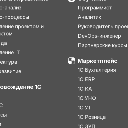
с-анализ
Программист
с-процессы
Аналитик
ление проектом и
Руководитель прое
уктом
DevOps-инженер
нда
Партнерские курсы
ление IT
Маркетплейс
ектура
1С:Бухгалтерия
азвитие
1С:ERP
овождение 1С
1С:КА
1С:УНФ
С
1С:УТ
исы
1С:Розница
и
1С:ЗУП