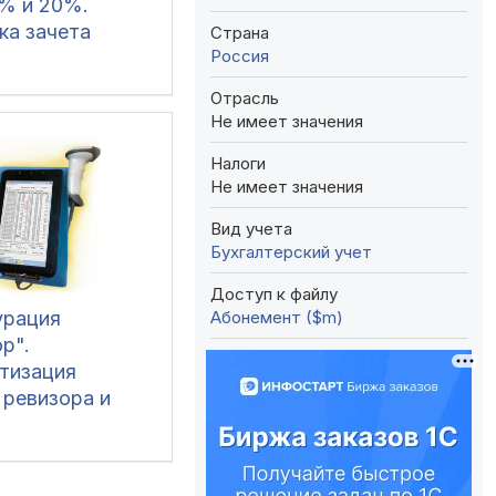
% и 20%.
ка зачета
Страна
Россия
по ставкам
% и 20% в 1
Отрасль
е 2019 г.
Не имеет значения
д на 20% НДС.
Налоги
ие квартала
Не имеет значения
20% НДС
Вид учета
Бухгалтерский учет
Доступ к файлу
Абонемент ($m)
урация
р".
тизация
 ревизора и
веда