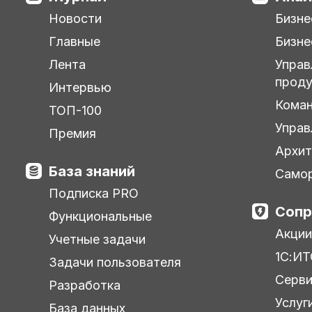
Новости
Бизне
Главные
Бизне
Лента
Управ
прод
Интервью
Кома
ТОП-100
Управ
Премия
Архит
База знаний
Самор
Подписка PRO
Сопр
Функциональные
Акции
Учетные задачи
1С:ИТ
Задачи пользователя
Серв
Разработка
Услуг
База данных