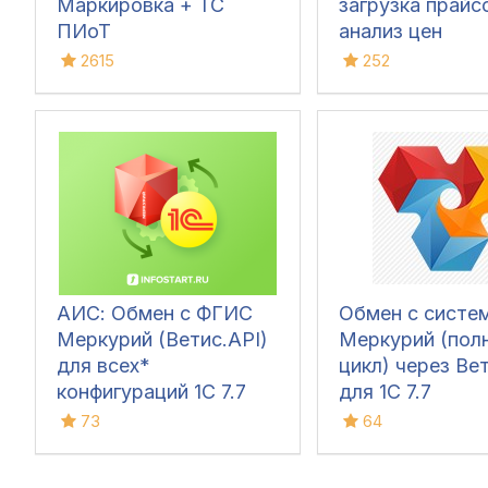
Маркировка + ТС
загрузка прайс
ПИоТ
анализ цен
2615
252
АИС: Обмен с ФГИС
Обмен с систе
Меркурий (Ветис.API)
Меркурий (пол
для всех*
цикл) через Ве
конфигураций 1С 7.7
для 1С 7.7
73
64