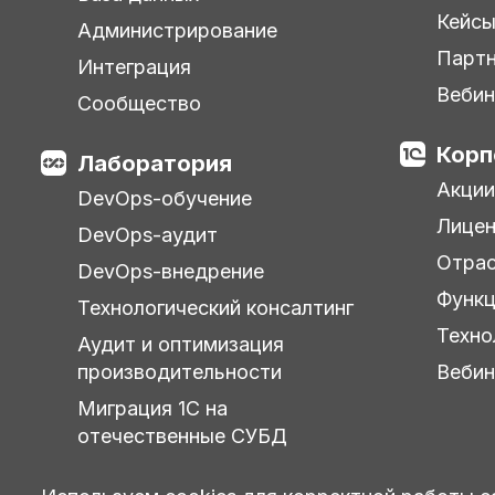
Кейс
Администрирование
Парт
Интеграция
Веби
Сообщество
Корп
Лаборатория
Акции
DevOps-обучение
Лицен
DevOps-аудит
Отра
DevOps-внедрение
Функц
Технологический консалтинг
Техно
Аудит и оптимизация
производительности
Веби
Миграция 1С на
отечественные СУБД