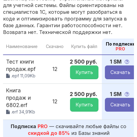
для учетной системы. Файлы ориентированы на
специалистов 1С, которые могут разобраться в
коде и оптимизировать программу для запуска в
базе данных. Гарантии работоспособности нет.
Возврата нет. Технической поддержки нет.
По подписке
Наименование
Скачано
Купить файл
PRO
Тест книги
2 500 руб.
1 SM
продаж.epf
12
Купить
Скачать
.epf 11,09Kb
Книга
2 500 руб.
1 SM
продаж и
12
Купить
Скачать
6802.erf
.erf 34,91Kb
Подписка
PRO
— скачивайте любые файлы со
скидкой до 85%
из Базы знаний