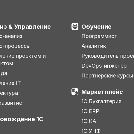
из & Управление
Обучение
с-анализ
Программист
с-процессы
Аналитик
ление проектом и
Руководитель прое
уктом
DevOps-инженер
нда
Партнерские курсы
ление IT
Маркетплейс
ектура
1С:Бухгалтерия
азвитие
1С:ERP
овождение 1С
1С:КА
1С:УНФ