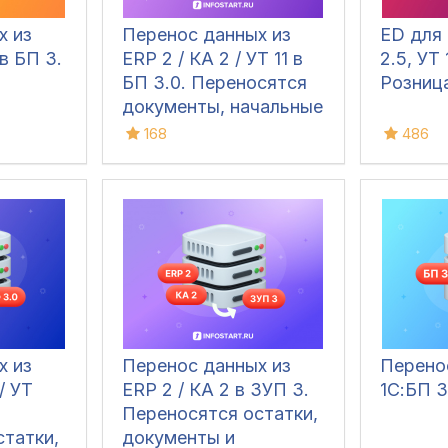
х из
Перенос данных из
ED для 
 в БП 3.
ERP 2 / КА 2 / УТ 11 в
2.5, УТ 
БП 3.0. Переносятся
Розниц
документы, начальные
остатки и справочники
168
486
атки
х из
Перенос данных из
Перено
 / УТ
ERP 2 / КА 2 в ЗУП 3.
1С:БП 3
Переносятся остатки,
татки,
документы и