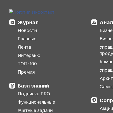
Журнал
Анал
Новости
Бизне
Главные
Бизне
Лента
Управ
прод
Интервью
Кома
ТОП-100
Управ
Премия
Архит
База знаний
Самор
Подписка PRO
Сопр
Функциональные
Акции
Учетные задачи