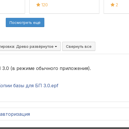
справочники
120
2
Посмотреть ещё
тировка:
Древо развёрнутое
Свернуть все
3.0 (в режиме обычного приложения).
пии базы для БП 3.0.epf
авторизация