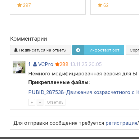
документы,
документы и
297
62
справочники и остатки
справочники
Комментарии
Подписаться на ответы
Инфостарт бот
Сор
1.
VCPro
288
13.11.25 20:05
Немного модифицированная версия для БП 
Прикрепленные файлы:
PUBID_287538-Движения хозрасчетного с Ко
+
–
Ответить
Для отправки сообщения требуется
регистрация
/