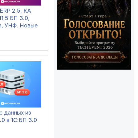
ERP 2.5, КА
11.5 БП 3.0,
а, УНФ. Новые
с данных из
.0 в 1С:БП 3.0