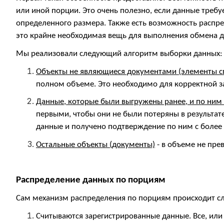
или иной порции. Это очень полезно, если данные треб
определенного размера. Также есть возможность распре
это крайне необходимая вещь для выполнения обмена 
Мы реализовали следующий алгоритм выборки данных:
Объекты не являющиеся документами (элементы сп
полном объеме. Это необходимо для корректной з
Данные, которые были выгружены ранее, и по ним
первыми, чтобы они не были потеряны в результат
данные и получено подтверждение по ним с боле
Остальные объекты (документы)
- в объеме не пр
Распределение данных по порциям
Сам механизм распределения по порциям происходит 
Считываются зарегистрированные данные. Все, или