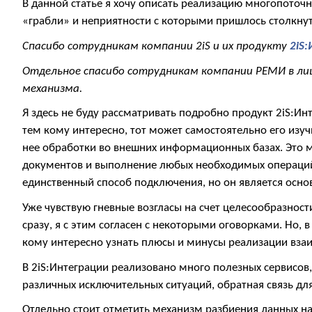
В данной статье я хочу описать реализацию многопоточ
«грабли» и неприятности с которыми пришлось столкнуть
Спасибо сотрудникам компании 2iS и их продукту
2iS
Отдельное спасибо сотрудникам компании РЕМИ в ли
механизма.
Я здесь не буду рассматривать подробно продукт 2iS:Ин
тем кому интересно, тот может самостоятельно его изуч
нее обработки во внешних информационных базах. Это 
документов и выполнение любых необходимых операций
единственный способ подключения, но он является осно
Уже чувствую гневные возгласы на счет целесообразнос
сразу, я с этим согласен с некоторыми оговорками. Но, в 
кому интересно узнать плюсы и минусы реализации взаи
В 2iS:Интеграции реализовано много полезных сервисов
различных исключительных ситуаций, обратная связь дл
Отдельно стоит отметить механизм разбиения данных 