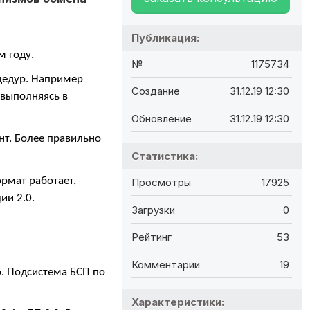
Публикация:
м году.
№
1175734
цедур. Например
Создание
31.12.19 12:30
 выполняясь в
Обновление
31.12.19 12:30
нт. Более правильно
Статистика:
рмат работает,
Просмотры
17925
ии 2.0.
Загрузки
0
Рейтинг
53
Комментарии
19
о. Подсистема БСП по
Характеристики: