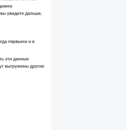
рциями
 вы увидите дальше,
гда первыми и в
ь эти данные
дут выгружены другие