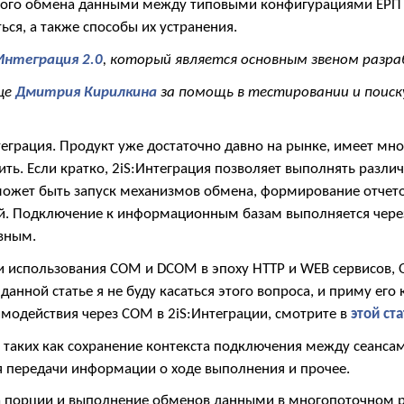
ного обмена данными между типовыми конфигурациями ЕРП 2.
ся, а также способы их устранения.
:Интеграция 2.0
, который является основным звеном разра
це
Дмитрия Кирилкина
за помощь в тестировании и поиск
теграция. Продукт уже достаточно давно на рынке, имеет мн
ить. Если кратко, 2iS:Интеграция позволяет выполнять разли
может быть запуск механизмов обмена, формирование отчето
. Подключение к информационным базам выполняется через
вным.
ти использования COM и DCOM в эпоху HTTP и WEB сервисов, 
данной статье я не буду касаться этого вопроса, и приму его 
модействия через COM в 2iS:Интеграции, смотрите в
этой ст
, таких как сохранение контекста подключения между сеанса
я передачи информации о ходе выполнения и прочее.
на порции и выполнение обменов данными в многопоточном 