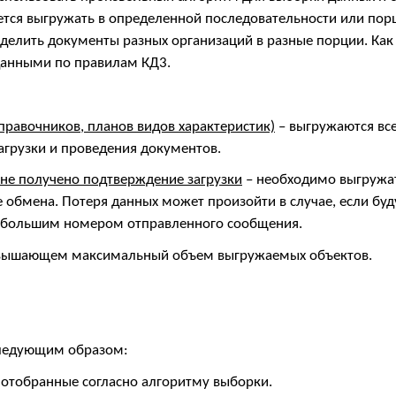
уется выгружать в определенной последовательности или по
делить документы разных организаций в разные порции. Как
данными по правилам КД3.
равочников, планов видов характеристик)
– выгружаются все
агрузки и проведения документов.
 не получено подтверждение загрузки
– необходимо выгружат
е обмена. Потеря данных может произойти в случае, если бу
е большим номером отправленного сообщения.
евышающем максимальный объем выгружаемых объектов.
следующим образом:
 отобранные согласно алгоритму выборки.