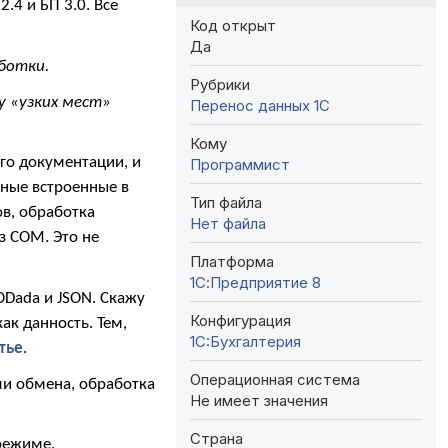
4 и БП 3.0. Все
Код открыт
Да
ботки.
Рубрики
у «узких мест»
Перенос данных 1C
Кому
ого документации, и
Программист
чные встроенные в
Тип файла
в, обработка
Нет файла
 COM. Это не
Платформа
1С:Предприятие 8
ODada и JSON. Скажу
Конфигурация
как данность. Тем,
1C:Бухгалтерия
атье
.
Операционная система
ми обмена, обработка
Не имеет значения
Страна
режиме.