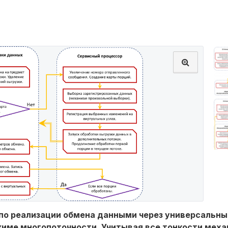
по реализации обмена данными через универсальн
име многопоточности. Учитывая все тонкости меха