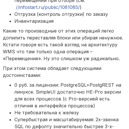
перемещений при отборе (см.
//infostart.ru/public/1081085/
)
Отгрузка (контроль отгрузки) по заказу
Инвентаризация
Какие то производные от этих операций легко
допилить переставляя блоки или убирая ненужное.
Кстати говоря есть такой взгляд на архитектуру
WMS что там только одна операция –
«Перемещение». Ну это слишком уж радикально.
При этом система обладает следующими
достоинствами:
0 руб. за лицензии: PostgreSQL+PostgREST на
линуксе. SimpleUI достаточно НЕ-Pro версии
для всех процессов (с Pro-версией есть
отличия в интерфейсе процессов)
Не требовательна к железу
Супербыстрая и масштабируемая: 2х-звенка
SQL по дефолту значительно быстрее 3-х-