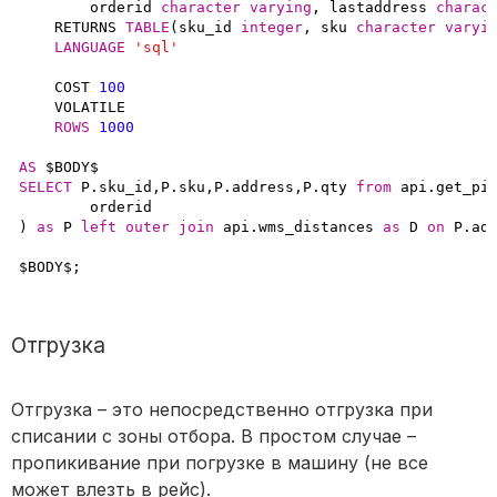
	orderid 
character
varying
, lastaddress 
charac
    RETURNS 
TABLE
(sku_id 
integer
, sku 
character
varyi
LANGUAGE
'sql'
    COST 
100
    VOLATILE 

ROWS
1000
AS
SELECT
 P.sku_id,P.sku,P.address,P.qty 
from
 api.get_pic
	orderid

) 
as
 P 
left
outer
join
 api.wms_distances 
as
 D 
on
 P.ad
$BODY$;
Отгрузка
Отгрузка – это непосредственно отгрузка при
списании с зоны отбора. В простом случае –
пропикивание при погрузке в машину (не все
может влезть в рейс).