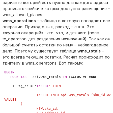
варианте который есть нужно для каждого адреса
прописать ячейки в котрых доступно размещение –
wms_allowed_places
wms_operations
– таблица в которую попадают все
операции. Приход с «+», расход – с «-». Это
«журнал операций» -кто, что, и для чего (поле
to_operation-для разделения назначений). Так как он
большой считать остатки по нему – неблагодарное
дело. Поэтому существует таблица
wms_totals
–
это всегда текущие остатки. Расчет происходит по
триггеру в wms_operations. Вот такому:
BEGIN
LOCK
TABLE
 api.wms_totals 
IN
 EXCLUSIVE MODE;
    IF tg_op = '
INSERT
' THEN

		INSERT INTO api.wms_totals (sku_id,address_id, total)

VALUES

	(

		NEW.sku_id,
