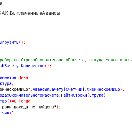
(
 КАК ВыплаченныеАвансы
ыгрузить
(
)
;
ребор по СтрокаОкончательногоРасчета, откуда можно взять
ыКЗачету.Количество
(
)
;
ементов 
Цикл
ктура
;
зическоеЛицо"
,
АвансыКЗачету[Счетчик].ФизическоеЛицо
)
;
одахОкончательногоРасчета.НайтиСтроки
(
Струка
)
;
тво
(
)
=
0
Тогда
троки дохода не найдены"
)
;
тчик
+
1
;