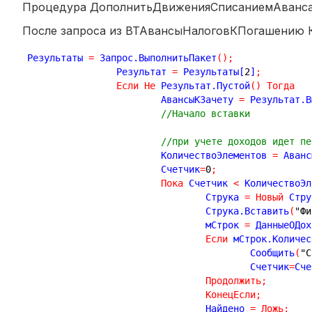
Процедура ДополнитьДвиженияСписаниемАванса
После запроса из ВТАвансыНалоговКПогашению
Результаты 
=
 Запрос.ВыполнитьПакет
(
)
;
		Результат 
=
 Результаты[
2
]
;
Если
Не
 Результат.Пустой
(
)
Тогда
			АвансыКЗачету 
=
 Результат.В
//Начало вставки    
//при учете доходов идет пе
			КоличествоЭлементов 
=
 Аванс
			Счетчик
=
0
;
Пока
 Счетчик 
<
 КоличествоЭл
				Струка 
=
Новый
 Стру
				Струка.Вставить
(
"Фи
				мСтрок 
=
 ДанныеОДох
Если
 мСтрок.Количес
					Сообщить
(
"С
					Счетчик
=
Сче
Продолжить
;
КонецЕсли
;
				Найдено 
=
Ложь
;