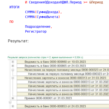
И
 СведенияОДоходахНДФЛ.Период 
>
=
&Период
ИТОГИ

	СУММА
(
СуммаДохода
)
,
	СУММА
(
СуммаВычета
)
ПО
	Подразделение
,
Результат: