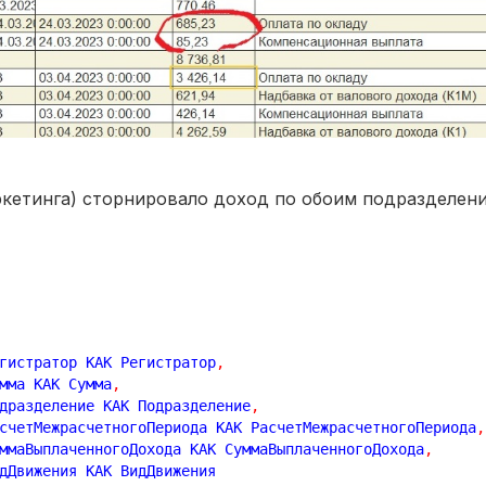
кетинга) сторнировало доход по обоим подразделения
егистратор КАК Регистратор
,
умма КАК Сумма
,
одразделение КАК Подразделение
,
асчетМежрасчетногоПериода КАК РасчетМежрасчетногоПериода
,
уммаВыплаченногоДохода КАК СуммаВыплаченногоДохода
,