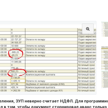
деления, ЗУП неверно считает НДФЛ. Для программи
л в том, чтобы документ сторнировал аванс только