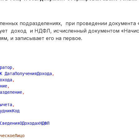
обленных подразделениях, при проведении документа
рует доход и НДФЛ, исчисленный документом «Начис
м, и записывает его на первое.
ратор
,
АК ДатаПолученияДохода
,
охода
,
ние
,
разделение
,
ычета
,
ческоеЛицо