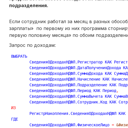
подразделения.
Если сотрудник работал за месяц в разных обос
зарплаты» по первому из них программа сторни
первую половину месяца» по обоим подразделения
Запрос по доходам:
ВЫБРАТЬ

	СведенияОДоходахНДФЛ.Регистратор КАК Регист
	СведенияОДоходахНДФЛ.ДатаПолученияДохода К
	СведенияОДоходахНДФЛ.СуммаДохода КАК СуммаД
	СведенияОДоходахНДФЛ.Начисление КАК Начисле
	СведенияОДоходахНДФЛ.Подразделение КАК Под
	СведенияОДоходахНДФЛ.Период КАК Период
,
	СведенияОДоходахНДФЛ.СуммаВычета КАК СуммаВ
ИЗ
	РегистрНакопления.СведенияОДоходахНДФЛ КАК СведенияОДоходахНДФЛ

ГДЕ

	СведенияОДоходахНДФЛ.ФизическоеЛицо 
=
&Физи