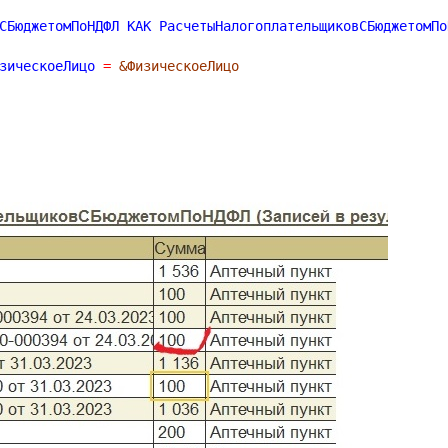
изическоеЛицо 
=
&ФизическоеЛицо