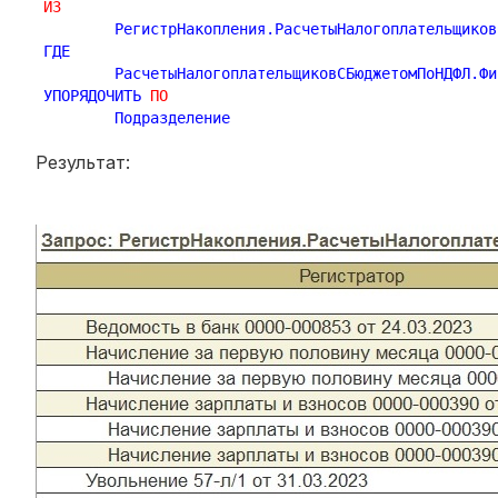
ИЗ
	РегистрНакопления.РасчетыНалогоплательщиковСБюджетомПоНДФЛ КАК РасчетыНалогоплательщиковСБюджетомПоНДФЛ

ГДЕ

	РасчетыНалогоплательщиковСБюджетомПоНДФЛ.Ф
УПОРЯДОЧИТЬ 
ПО
Результат: