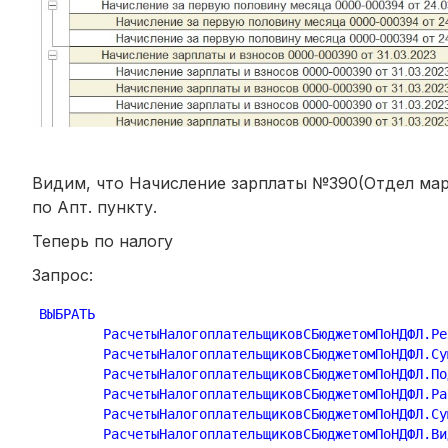
Видим, что Начисление зарплаты №390(Отдел мар
по Апт. пункту.
Теперь по налогу
Запрос:
ВЫБРАТЬ

	РасчетыНалогоплательщиковСБюджетомПоНДФЛ.Р
	РасчетыНалогоплательщиковСБюджетомПоНДФЛ.С
	РасчетыНалогоплательщиковСБюджетомПоНДФЛ.П
	РасчетыНалогоплательщиковСБюджетомПоНДФЛ.Р
	РасчетыНалогоплательщиковСБюджетомПоНДФЛ.С