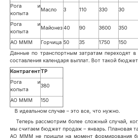
Рога и
Масло
3
110
330
30
копыта
Рога и
Майонез
40
90
3600
350
копыта
АО МММ
Горчица
50
35
1750
150
Данные по транспортным затратам переходят в 
составления календаря выплат. Вот такой бюджет
Контрагент
ТР
Рога и
380
копыта
АО МММ
150
В идеальном случае – это все, что нужно.
Теперь рассмотрим более сложный случай, когд
мы считаем бюджет продаж – январь. Плановая та
АО МММ не пришли на момент формирования бюд