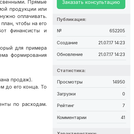
освенными. Прямые
Заказать консультацию
мой продукции или
 нужно оплачивать.
Публикация:
план, чтобы на его
Вот финансисты и
№
652205
Создание
21.07.17 14:23
орый для примера
Обновление
21.07.17 14:23
ема формирования
Статистика:
лана продаж).
Просмотры
14950
м до его конца. То
Загрузки
0
нты по расходам.
Рейтинг
7
Комментарии
41
Характеристики: