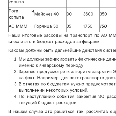
копыта
Рога и
Майонез
40
90
3600
350
копыта
АО МММ
Горчица
50
35
1750
150
Наши итоговые расходы на транспорт по АО МММ
внесли это в бюджет расходов за февраль.
Каковы должны быть дальнейшие действия сист
Мы должны зафиксировать фактические данны
именно к январскому периоду.
Заранее предусмотреть алгоритм закрытия Э
на факт. Например, для автотранспорта дос
В отчетах по бюджетам нужно предусмотреть
выполнении некоторых условий.
По наступлению события закрытия ЭО расс
текущий бюджет расходов.
В нашем случае это решиться так: рассчитав е