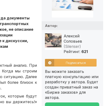
огда документы
 транспортных
Автор:
кое, не описание
изации
Алексей
 к дискуссии,
Соловьев
икам
(Silenser)
Рейтинг:
621
Подписаться
ктный анализ. При
. Когда мы строим
Вы можете заказать
ю ситуацию. Далее
платную консультацию или
разработку у автора. Будет
ыл более близок к
создан приватный заказ на
.
«Бирже заказов» для
ок, которые будут
автора.
 но вы держитесь!»