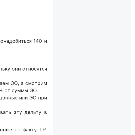
онадобиться 140 и
льку они относятся
ваем ЭО, а смотрим
0% от суммы ЭО.
 данные или ЭО при
вать эту дельту в
нные по факту ТР.