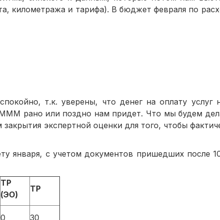
та, километража и тарифа). В бюджет февраля по рас
койно, т.к. уверены, что денег на оплату услуг 
МММ рано или поздно нам придет. Что мы будем дела
 закрытия экспертной оценки для того, чтобы фактич
ту января, с учетом документов пришедших после 10
ТР
ТР
(ЭО)
0
30