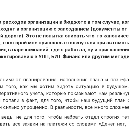
 расходов организации в бюджете в том случае, к
одят в организацию с запозданием (документы от
 дороги). Это не попытка описать что-то каноничес
ем, с которой мне пришлось столкнуться при автомат
 в паре компаний, где я работал, ну и приглашение
джетированию в УПП, БИТ Финанс или другим метод
имают планирование, исполнение плана и план-фа
м того, как мы хотим видеть ситуацию в будущем
перативного учета, которые показывают нам реальну
попали в факт, для того, чтобы наш будущий план б
и сильно упрощенно. В реальности, все много сложнее
ь, не для того, чтобы набрать отдел строгих тет
вать все заявки на платежи со словами «Денег нет,