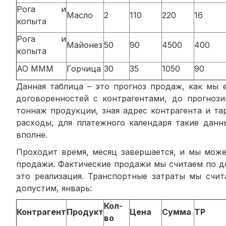
Рога и
Масло
2
110
220
16
копыта
Рога и
Майонез
50
90
4500
400
копыта
АО МММ
Горчица
30
35
1050
90
Данная таблица – это прогноз продаж, как мы 
договоренностей с контрагентами, до прогнози
тоннаж продукции, зная адрес контрагента и т
расходы, для платежного календаря такие данн
вполне.
Проходит время, месяц завершается, и мы може
продажи. Фактические продажи мы считаем по до
это реализация. Транспортные затраты мы счит
допустим, январь:
Кол-
Контрагент
Продукт
Цена
Сумма
ТР
во