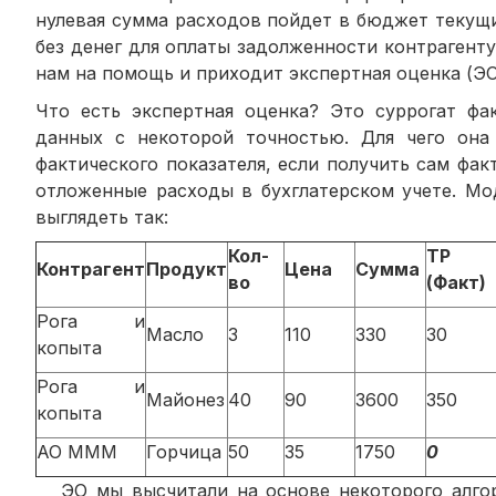
нулевая сумма расходов пойдет в бюджет текущи
без денег для оплаты задолженности контрагенту
нам на помощь и приходит экспертная оценка (ЭО
Что есть экспертная оценка? Это суррогат фак
данных с некоторой точностью. Для чего она
фактического показателя, если получить сам фа
отложенные расходы в бухглатерском учете. Мо
выглядеть так:
Кол-
ТР
Контрагент
Продукт
Цена
Сумма
во
(Факт)
Рога и
Масло
3
110
330
30
копыта
Рога и
Майонез
40
90
3600
350
копыта
АО МММ
Горчица
50
35
1750
0
ЭО мы высчитали на основе некоторого алгори