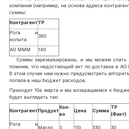
компания (например, на основе адреса контраген
суммы:
Контрагент
ТР
Рога и
380
копыта
АО МММ
140
Суммы зарезервированы, и мы можем спать спо
помним, что недостающий акт по доставке в АО 
В этом случае нам нужно предусмотреть алгоритм
попала в наш бюджет расходов.
Приходит 10е марта и мы возвращаемся к бюдже
будет выглядеть так:
Кол-
ТР
Контрагент
Продукт
Цена
Сумма
во
(Факт)
Рога и
Масло
3
110
330
30