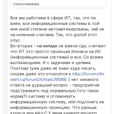
синонимами
Все мы работаем в сфере ИТ, так, что по
вики, все информационные системы в той
или иной степени автоматизированы, чай не
на коленках считаем. Так, что долой этот
опус.
Во-вторых -
на западе
не важно где, считают
что ИТ это просто проекция бизнеса на ИС
(информационные системы) и все. Со всеми
вытекающими. И с задачами и целями.
Поэтому (уже даже не знаю куда писать,
скорее даже это относится к
http://forum.info
start.ru/forum24/topic39588/
) нет никакого
ответа на дурацкий вопрос - предприятие
подстраивать под нормальную (что такое
норма?) систему и отлаживать
информационную систему, или подгонять ее
информационную проекцию. Что раньше
курица или яйцо? У меня универсального