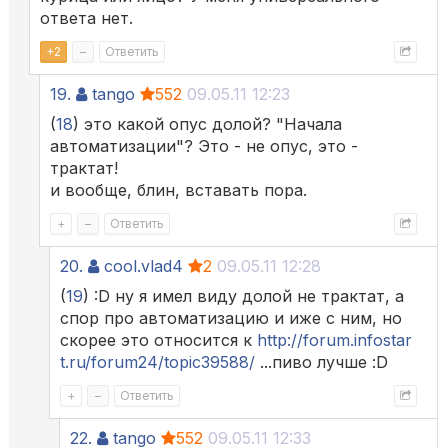
ответа нет.
+
2
–
Ответить
19.
tango
552
09.05.11 12:23
(
18
) это какой опус долой? "Начала
автоматизации"? Это - не опус, это -
трактат!
и вообще, блин, вставать пора.
+
–
Ответить
20.
cool.vlad4
2
09.05.11 12:28
(
19
) :D ну я имел виду долой не трактат, а
спор про автоматизацию и иже с ним, но
скорее это относится к
http://forum.infostar
t.ru/forum24/topic39588/
...пиво лучше :D
+
–
Ответить
22.
tango
552
09.05.11 12:33