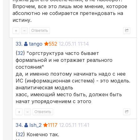
Впрочем, все это лишь мое мнение, которое
абсолютно не собирается претендовать на
истину.
+
–
Ответить
33.
tango
552
12.05.11 11:14
(
32
) "оргструктура часто бывает
формальной и не отражает реального
состояния"
да, и именно поэтому начинать надо с нее
ИС (информационная система) - это модель.
аналитическая модель
хаос, имеющий место быть, должен быть
начат упорядочением с этого
+
–
Ответить
34.
Ish_2
1117
12.05.11 11:41
(
32
) Конечно так.