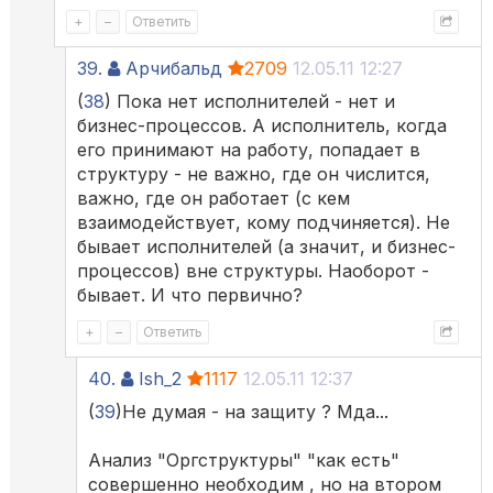
+
–
Ответить
39.
Арчибальд
2709
12.05.11 12:27
(
38
) Пока нет исполнителей - нет и
бизнес-процессов. А исполнитель, когда
его принимают на работу, попадает в
структуру - не важно, где он числится,
важно, где он работает (с кем
взаимодействует, кому подчиняется). Не
бывает исполнителей (а значит, и бизнес-
процессов) вне структуры. Наоборот -
бывает. И что первично?
+
–
Ответить
40.
Ish_2
1117
12.05.11 12:37
(
39
)Не думая - на защиту ? Мда...
Анализ "Оргструктуры" "как есть"
совершенно необходим , но на втором