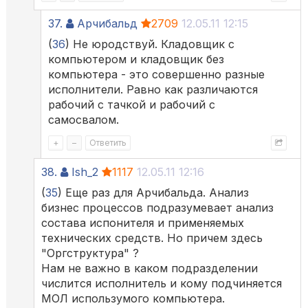
37.
Арчибальд
2709
12.05.11 12:15
(
36
) Не юродствуй. Кладовщик с
компьютером и кладовщик без
компьютера - это совершенно разные
исполнители. Равно как различаются
рабочий с тачкой и рабочий с
самосвалом.
+
–
Ответить
38.
Ish_2
1117
12.05.11 12:16
(
35
) Еще раз для Арчибальда. Анализ
бизнес процессов подразумевает анализ
состава испонителя и применяемых
технических средств. Но причем здесь
"Оргструктура" ?
Нам не важно в каком подразделении
числится исполнитель и кому подчиняется
МОЛ использумого компьютера.