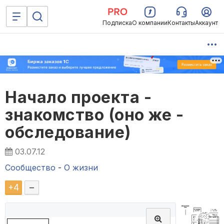
Подписка
О компании
Контакты
Аккаунт
Начало проекта -
знакомство (оно же -
обследование)
03.07.12
Сообщество
-
О жизни
+
4
–