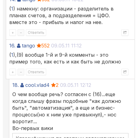
(
1
) намекну: организации - разделитель в
планах счетов, а подразделения = ЦФО.
вместе это - прибыль и налог на нее.
+
–
Ответить
16.
tango
552
09.05.11 11:12
(
1
),(9) вообще 1-й и 9-й комменты - это
пример того, как есть и как быть не должно
+
–
Ответить
18.
cool.vlad4
2
09.05.11 12:12
О чем вообще речь? согласен с (16)...еще
когда слышу фразы подобные "как должно
быть", "автоматизация", а еще и бизнес-
процессы(но к ним уже привыкнул),- нос
воротит...
Во-первых вики