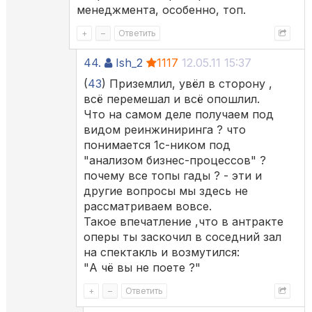
менеджмента, особенно, топ.
+
–
Ответить
44.
Ish_2
1117
12.05.11 15:37
(
43
) Приземлил, увёл в сторону ,
всё перемешал и всё опошлил.
Что на самом деле получаем под
видом реинжиниринга ? что
понимается 1с-ником под
"анализом бизнес-процессов" ?
почему все топы гады ? - эти и
другие вопросы мы здесь не
рассматриваем вовсе.
Такое впечатление ,что в антракте
оперы ты заскочил в соседний зал
на спектакль и возмутился:
"А чё вы не поете ?"
+
–
Ответить