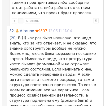
такими предприятиями либо вообще не
стоит работать, либо работать с четким
пониманием, что проект будет провален.
+
–
Ответить
32.
Alraune
1507
12.05.11 11:04
(
29
) В (1) как раз было написано, что надо
знать, кто за что отвечает, и не сказано, что
знание оргструктуры вообще не нужно.
Возможно, мысль была выражена несколько
коряво. Имелось в виду, что оргструктура
часто бывает формальной и не отражает
реального состояния. Если начинать с нее,
можно сделать неверные выводы. А если
идти начиная от самого процесса, то там и
структура постепенно притянется. То есть в
моем понимании все же первичное - сам
процесс хозяйственной деятельности, а
структура подчинена ему (должна быть) и
нужна для его обеспечения, а не наоборот.