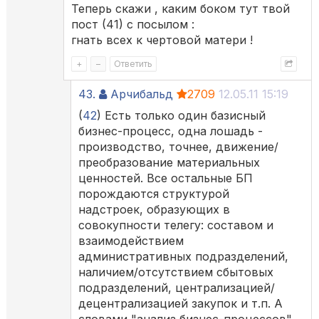
Теперь скажи , каким боком тут твой
пост (41) с посылом :
гнать всех к чертовой матери !
+
–
Ответить
43.
Арчибальд
2709
12.05.11 15:19
(
42
) Есть только один базисный
бизнес-процесс, одна лошадь -
производство, точнее, движение/
преобразование материальных
ценностей. Все остальные БП
порождаются структурой
надстроек, образующих в
совокупности телегу: составом и
взаимодействием
административных подразделений,
наличием/отсутствием сбытовых
подразделений, централизацией/
децентрализацией закупок и т.п. А