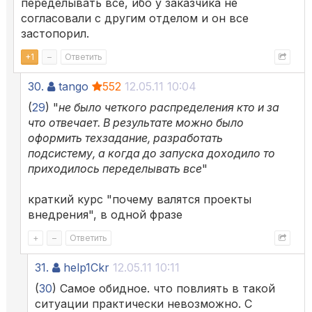
переделывать все, ибо у заказчика не
согласовали с другим отделом и он все
застопорил.
+
1
–
Ответить
30.
tango
552
12.05.11 10:04
(
29
) "
не было четкого распределения кто и за
что отвечает. В результате можно было
оформить техзадание, разработать
подсистему, а когда до запуска доходило то
приходилось переделывать все
"
краткий курс "почему валятся проекты
внедрения", в одной фразе
+
–
Ответить
31.
help1Ckr
12.05.11 10:11
(
30
) Самое обидное. что повлиять в такой
ситуации практически невозможно. С