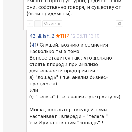
вместе с оргструктурой, ради которой
они, собственно говоря, и существуют
(были придуманы).
+
–
Ответить
42.
Ish_2
1117
12.05.11 13:10
(
41
) Слушай, возникли сомнения
насколько ты в теме.
Вопрос ставится так : что должно
стоять впереди при анализе
деятельности предприятия -
а) "лошадь" ( т.е. анализ бизнес-
процессов)
или
б) "телега" (т.е. анализ оргструктуры)
Миша , как автор текущей темы
настаивает : впереди - "телега " !
Я и Ирина говорим "лошадь" !