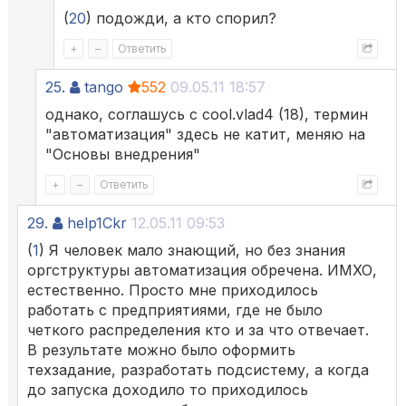
(
20
) подожди, а кто спорил?
+
–
Ответить
25.
tango
552
09.05.11 18:57
однако, соглашусь с cool.vlad4 (18), термин
"автоматизация" здесь не катит, меняю на
"Основы внедрения"
+
–
Ответить
29.
help1Ckr
12.05.11 09:53
(
1
) Я человек мало знающий, но без знания
оргструктуры автоматизация обречена. ИМХО,
естественно. Просто мне приходилось
работать с предприятиями, где не было
четкого распределения кто и за что отвечает.
В результате можно было оформить
техзадание, разработать подсистему, а когда
до запуска доходило то приходилось