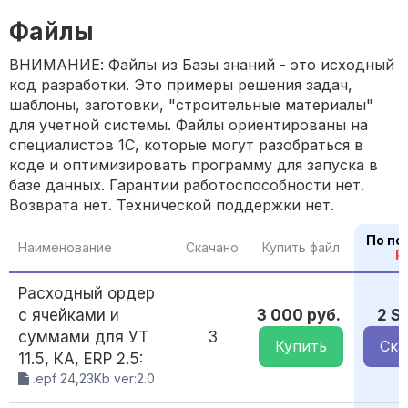
Файлы
ВНИМАНИЕ: Файлы из Базы знаний - это исходный
код разработки. Это примеры решения задач,
шаблоны, заготовки, "строительные материалы"
для учетной системы. Файлы ориентированы на
специалистов 1С, которые могут разобраться в
коде и оптимизировать программу для запуска в
базе данных. Гарантии работоспособности нет.
Возврата нет. Технической поддержки нет.
По по
Наименование
Скачано
Купить файл
P
Расходный ордер
с ячейками и
3 000 руб.
2 S
суммами для УТ
3
Купить
Ска
11.5, КА, ERP 2.5:
.epf 24,23Kb ver:2.0