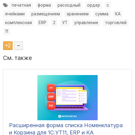
печатная
форма
расходный
ордер
с
ячейками
размещением
хранением
сумма
КА
комплексная
ERP
2
УТ
управление
торговлей
11
+
2
–
См. также
Расширенная форма списка Номенклатура
и Корзина для 1С:УТ11, ERP и КА