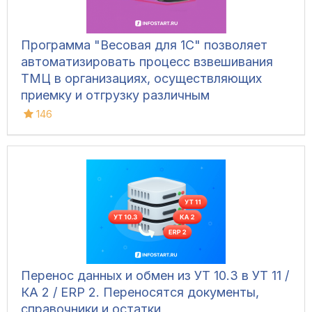
Программа "Весовая для 1С" позволяет
автоматизировать процесс взвешивания
ТМЦ в организациях, осуществляющих
приемку и отгрузку различным
транспортом, для ведения складского
146
учета и контроля остатков на складах.
Конфигурация позволяет фиксировать вес
вручную, напрямую с весов, а также
управлять дополнительным
оборудованием и контролировать
движение транспорта.
Перенос данных и обмен из УТ 10.3 в УТ 11 /
КА 2 / ERP 2. Переносятся документы,
справочники и остатки