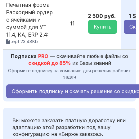
Печатная форма
Расходный ордер
2 500 руб.
1 S
с ячейками и
11
Купить
Ска
суммой для УТ
11.4, КА, ERP 2.4:
.epf 23,48Kb
Подписка
PRO
— скачивайте любые файлы со
скидкой до 85%
из Базы знаний
Оформите подписку на компанию для решения рабочих
задач
Оформить подписку и скачать решение со скидк
Вы можете заказать платную доработку или
адаптацию этой разработки под вашу
конфигурацию на «Бирже заказов».