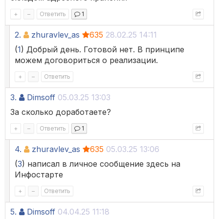
+
–
Ответить
1
2.
zhuravlev_as
635
28.02.25 14:11
(
1
) Добрый день. Готовой нет. В принципе
можем договориться о реализации.
+
–
Ответить
3.
Dimsoff
05.03.25 13:03
За сколько доработаете?
+
–
Ответить
1
4.
zhuravlev_as
635
05.03.25 13:06
(
3
) написал в личное сообщение здесь на
Инфостарте
+
–
Ответить
5.
Dimsoff
04.04.25 11:18