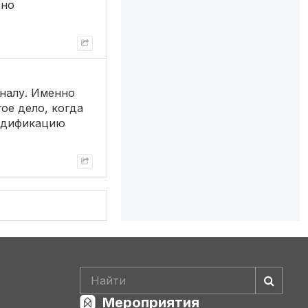
 но
оналу. Именно
гое дело, когда
мрдификацию
Мероприятия