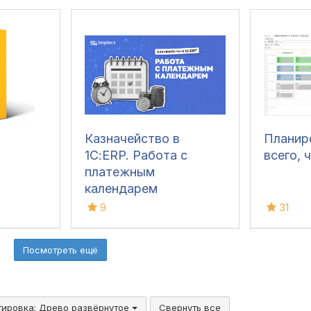
Казначейство в
Планир
1С:ERP. Работа с
всего, 
платежным
календарем
9
31
Посмотреть ещё
тировка:
Древо развёрнутое
Свернуть все