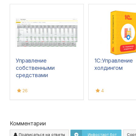
Управление
1С:Управление
собственными
холдингом
средствами
26
4
Комментарии
Подписаться на ответы
Инфостарт бот
Сор