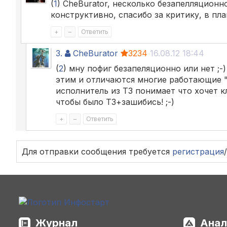
(
1
) CheBurator, несколько безапелляционно
конструктивно, спасибо за критику, в план
+
–
Ответить
3.
CheBurator
3234
16.08.12 18:44
(
2
) мну пофиг безапеляционно или нет ;
этим и отличаются многие работающие "по
исполнитель из ТЗ понимает что хочет 
чтобы было ТЗ+зашибись! ;-)
+
–
Ответить
Для отправки сообщения требуется
регистрация
/
Журнал
Анал