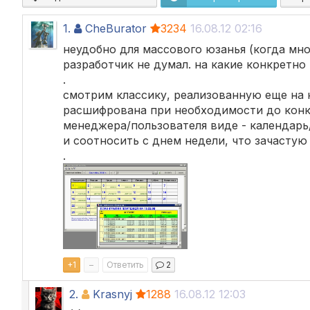
1.
CheBurator
3234
16.08.12 02:16
неудобно для массового юзанья (когда мно
разработчик не думал. на какие конкретно
.
смотрим классику, реализованную еще на 
расшифрована при необходимости до конк
менеджера/пользователя виде - календарь/
и соотносить с днем недели, что зачастую
.
+
1
–
Ответить
2
2.
Krasnyj
1288
16.08.12 12:03